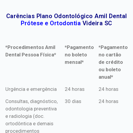
Carências Plano Odontológico Amil Dental
Prótese e Ortodontia
Videira SC
*Procedimentos Amil
*Pagamento
*Pagamento
Dental Pessoa Física*
no boleto
no cartão
mensal*
de crédito
ou boleto
anual*
*Procedimentos Amil
*Pagamento
*Pagamento
Urgência e emergência
24 horas
24 horas
Dental Pessoa Física*
no boleto
no cartão
Consultas, diagnóstico,
30 dias
24 horas
mensal*
de crédito
odontologia preventiva
ou boleto
e radiologia (doc.
anual*
ortodôntica e demais
procedimentos