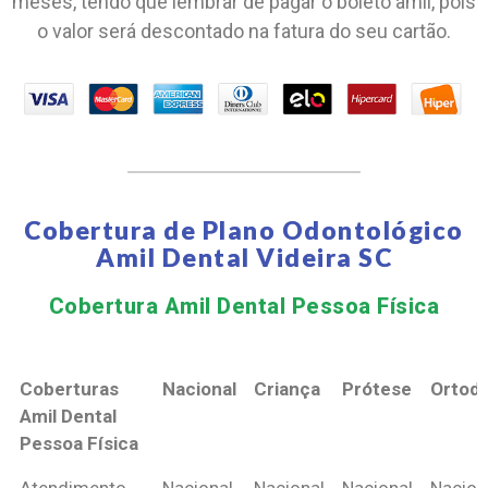
meses, tendo que lembrar de pagar o boleto amil, pois
o valor será descontado na fatura do seu cartão.
Cobertura de Plano Odontológico
Amil Dental Videira SC
Cobertura Amil Dental Pessoa Física​
Coberturas
Nacional
Criança
Prótese
Ortodo
Amil Dental
Pessoa Física
Coberturas
Nacional
Criança
Prótese
Ortodo
Atendimento
Nacional
Nacional
Nacional
Nacion