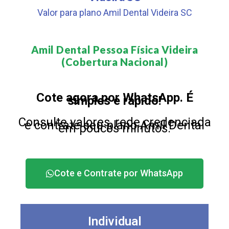
Valor para plano Amil Dental Videira SC
Amil Dental Pessoa Física Videira
(Cobertura Nacional)​
Cote agora por WhatsApp. É
simples e rápido!
Consulte valores, rede credenciada
e contrate seu plano Amil Dental
em poucos minutos.
Cote e Contrate por WhatsApp
Individual