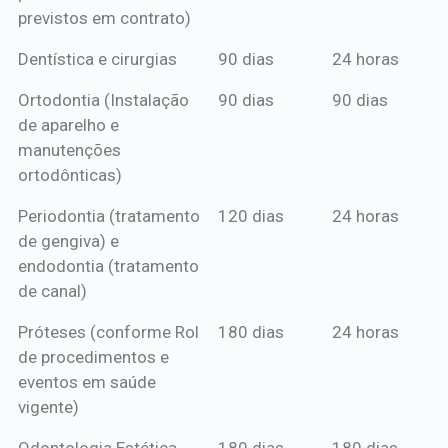
previstos em contrato)
Dentística e cirurgias
90 dias
24 horas
Ortodontia (Instalação
90 dias
90 dias
de aparelho e
manutenções
ortodônticas)
Periodontia (tratamento
120 dias
24 horas
de gengiva) e
endodontia (tratamento
de canal)
Próteses (conforme Rol
180 dias
24 horas
de procedimentos e
eventos em saúde
vigente)
Odontologia Estética
180 dias
180 dias