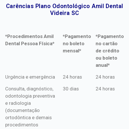
Carências Plano Odontológico Amil Dental
Videira SC​
*Procedimentos Amil
*Pagamento
*Pagamento
Dental Pessoa Física*
no boleto
no cartão
mensal*
de crédito
ou boleto
anual*
*Procedimentos Amil
*Pagamento
*Pagamento
Urgência e emergência
24 horas
24 horas
Dental Pessoa Física*
no boleto
no cartão
Consulta, diagnóstico,
30 dias
24 horas
mensal*
de crédito
odontologia preventiva
ou boleto
e radiologia
anual*
(documentação
ortodôntica e demais
procedimentos