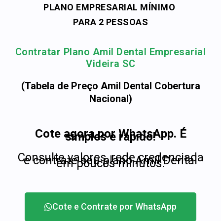
PLANO EMPRESARIAL MÍNIMO
PARA 2 PESSOAS
Contratar Plano Amil Dental Empresarial
Videira SC
(Tabela de Preço Amil Dental Cobertura
Nacional)
Cote agora por WhatsApp. É
simples e rápido!
Consulte valores, rede credenciada
e contrate seu plano Amil Dental
em poucos minutos.
Cote e Contrate por WhatsApp