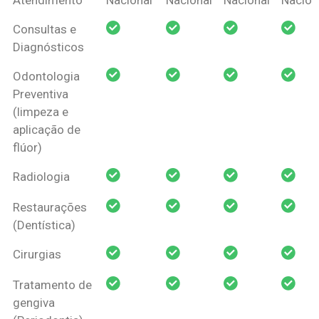
Amil Dental
Consultas e
Pessoa Física
Diagnósticos
Odontologia
Preventiva
(limpeza e
aplicação de
flúor)
Radiologia
Restaurações
(Dentística)
Cirurgias
Tratamento de
gengiva