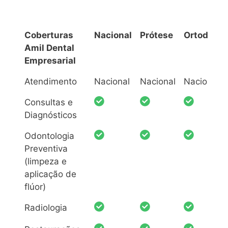
Coberturas
Nacional
Prótese
Ortodonti
Amil Dental
Empresarial
Coberturas
Nacional
Prótese
Ortodonti
Atendimento
Nacional
Nacional
Nacional
Amil Dental
Consultas e
Empresarial
Diagnósticos
Odontologia
Preventiva
(limpeza e
aplicação de
flúor)
Radiologia