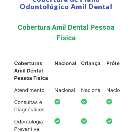
Odontológico Amil Dental
Cobertura Amil Dental Pessoa
Física
Coberturas
Nacional
Criança
Prótese
Amil Dental
Pessoa Física
Coberturas
Nacional
Criança
Prótese
Atendimento
Nacional
Nacional
Nacional
Amil Dental
Consultas e
Pessoa Física
Diagnósticos
Odontologia
Preventiva