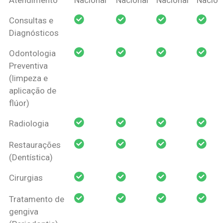
Amil Dental
Consultas e
Pessoa Física
Diagnósticos
Odontologia
Preventiva
(limpeza e
aplicação de
flúor)
Radiologia
Restaurações
(Dentística)
Cirurgias
Tratamento de
gengiva