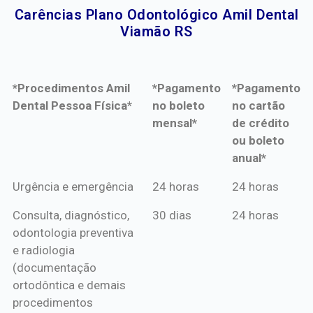
Carências Plano Odontológico Amil Dental
Viamão RS​
*Procedimentos Amil
*Pagamento
*Pagamento
Dental Pessoa Física*
no boleto
no cartão
mensal*
de crédito
ou boleto
anual*
*Procedimentos Amil
*Pagamento
*Pagamento
Urgência e emergência
24 horas
24 horas
Dental Pessoa Física*
no boleto
no cartão
Consulta, diagnóstico,
30 dias
24 horas
mensal*
de crédito
odontologia preventiva
ou boleto
e radiologia
anual*
(documentação
ortodôntica e demais
procedimentos