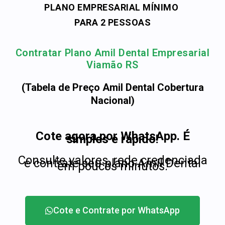
PLANO EMPRESARIAL MÍNIMO
PARA 2 PESSOAS
Contratar Plano Amil Dental Empresarial
Viamão RS
(Tabela de Preço Amil Dental Cobertura
Nacional)
Cote agora por WhatsApp. É
simples e rápido!
Consulte valores, rede credenciada
e contrate seu plano Amil Dental
em poucos minutos.
Cote e Contrate por WhatsApp