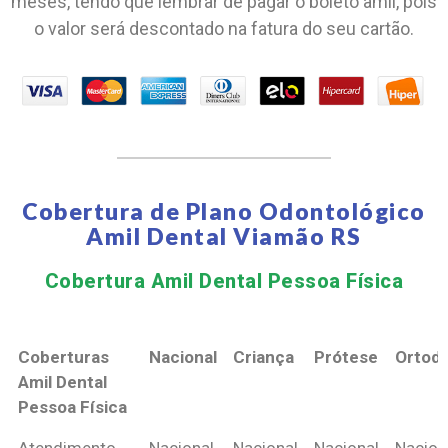
meses, tendo que lembrar de pagar o boleto amil, pois
o valor será descontado na fatura do seu cartão.
Cobertura de Plano Odontológico
Amil Dental Viamão RS
Cobertura Amil Dental Pessoa Física​
Coberturas
Nacional
Criança
Prótese
Ortodo
Amil Dental
Pessoa Física
Coberturas
Nacional
Criança
Prótese
Ortodo
Atendimento
Nacional
Nacional
Nacional
Nacion