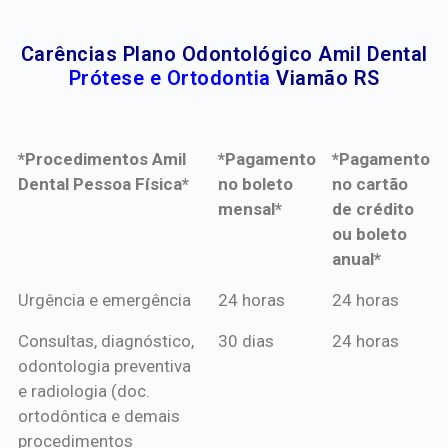
Carências Plano Odontológico Amil Dental
Prótese e Ortodontia
Viamão RS
*Procedimentos Amil
*Pagamento
*Pagamento
Dental Pessoa Física*
no boleto
no cartão
mensal*
de crédito
ou boleto
anual*
*Procedimentos Amil
*Pagamento
*Pagamento
Urgência e emergência
24 horas
24 horas
Dental Pessoa Física*
no boleto
no cartão
Consultas, diagnóstico,
30 dias
24 horas
mensal*
de crédito
odontologia preventiva
ou boleto
e radiologia (doc.
anual*
ortodôntica e demais
procedimentos