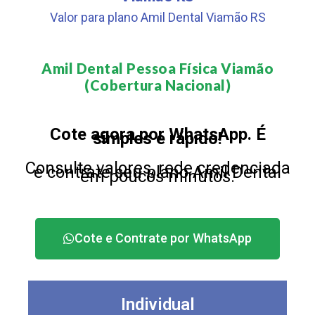
Valor para plano Amil Dental Viamão RS
Amil Dental Pessoa Física Viamão
(Cobertura Nacional)​
Cote agora por WhatsApp. É
simples e rápido!
Consulte valores, rede credenciada
e contrate seu plano Amil Dental
em poucos minutos.
Cote e Contrate por WhatsApp
Individual