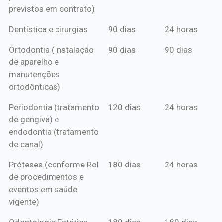
previstos em contrato)
Dentística e cirurgias
90 dias
24 horas
Ortodontia (Instalação
90 dias
90 dias
de aparelho e
manutenções
ortodônticas)
Periodontia (tratamento
120 dias
24 horas
de gengiva) e
endodontia (tratamento
de canal)
Próteses (conforme Rol
180 dias
24 horas
de procedimentos e
eventos em saúde
vigente)
Odontologia Estética
180 dias
180 dias