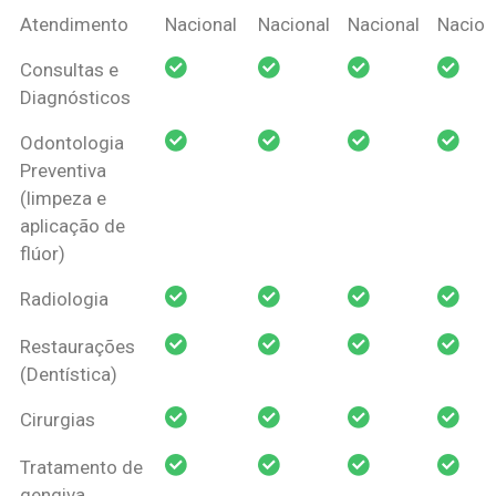
Coberturas
Nacional
Criança
Prótese
Ortodo
Atendimento
Nacional
Nacional
Nacional
Nacion
Amil Dental
Consultas e
Pessoa Física
Diagnósticos
Odontologia
Preventiva
(limpeza e
aplicação de
flúor)
Radiologia
Restaurações
(Dentística)
Cirurgias
Tratamento de
gengiva