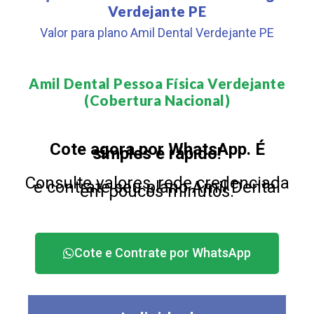
Verdejante PE
Valor para plano Amil Dental Verdejante PE
Amil Dental Pessoa Física Verdejante
(Cobertura Nacional)​
Cote agora por WhatsApp. É
simples e rápido!
Consulte valores, rede credenciada
e contrate seu plano Amil Dental
em poucos minutos.
Cote e Contrate por WhatsApp