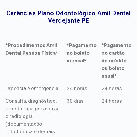
Carências Plano Odontológico Amil Dental
Verdejante PE​
*Procedimentos Amil
*Pagamento
*Pagamento
Dental Pessoa Física*
no boleto
no cartão
mensal*
de crédito
ou boleto
anual*
*Procedimentos Amil
*Pagamento
*Pagamento
Urgência e emergência
24 horas
24 horas
Dental Pessoa Física*
no boleto
no cartão
Consulta, diagnóstico,
30 dias
24 horas
mensal*
de crédito
odontologia preventiva
ou boleto
e radiologia
anual*
(documentação
ortodôntica e demais