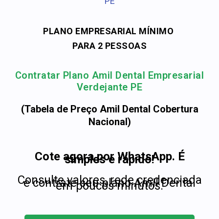
PE
PLANO EMPRESARIAL MÍNIMO
PARA 2 PESSOAS
Contratar Plano Amil Dental Empresarial
Verdejante PE
(Tabela de Preço Amil Dental Cobertura
Nacional)
Cote agora por WhatsApp. É
simples e rápido!
Consulte valores, rede credenciada
e contrate seu plano Amil Dental
em poucos minutos.