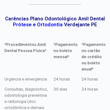
Carências Plano Odontológico Amil Dental
Prótese e Ortodontia
Verdejante PE
*Procedimentos Amil
*Pagamento
*Pagamento
Dental Pessoa Física*
no boleto
no cartão
mensal*
de crédito
ou boleto
anual*
*Procedimentos Amil
*Pagamento
*Pagamento
Urgência e emergência
24 horas
24 horas
Dental Pessoa Física*
no boleto
no cartão
Consultas, diagnóstico,
30 dias
24 horas
mensal*
de crédito
odontologia preventiva
ou boleto
e radiologia (doc.
anual*
ortodôntica e demais