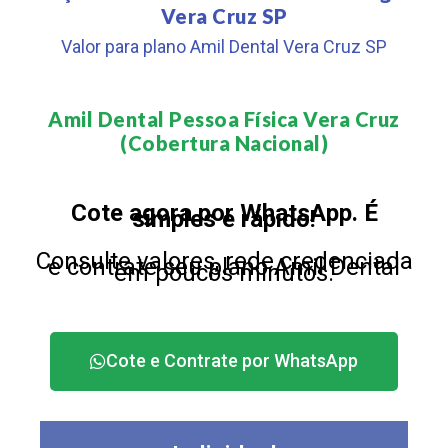
Vera Cruz SP
Valor para plano Amil Dental Vera Cruz SP
Amil Dental Pessoa Física Vera Cruz
(Cobertura Nacional)​
Cote agora por WhatsApp. É
simples e rápido!
Consulte valores, rede credenciada
e contrate seu plano Amil Dental
em poucos minutos.
Cote e Contrate por WhatsApp