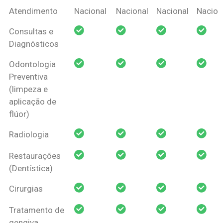
Coberturas
Nacional
Criança
Prótese
Ortodo
Atendimento
Nacional
Nacional
Nacional
Nacion
Amil Dental
Consultas e
Pessoa Física
Diagnósticos
Odontologia
Preventiva
(limpeza e
aplicação de
flúor)
Radiologia
Restaurações
(Dentística)
Cirurgias
Tratamento de
gengiva