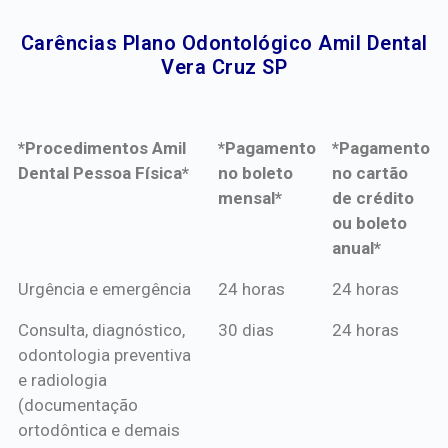
Carências Plano Odontológico Amil Dental
Vera Cruz SP​
*Procedimentos Amil
*Pagamento
*Pagamento
Dental Pessoa Física*
no boleto
no cartão
mensal*
de crédito
ou boleto
anual*
*Procedimentos Amil
*Pagamento
*Pagamento
Urgência e emergência
24 horas
24 horas
Dental Pessoa Física*
no boleto
no cartão
Consulta, diagnóstico,
30 dias
24 horas
mensal*
de crédito
odontologia preventiva
ou boleto
e radiologia
anual*
(documentação
ortodôntica e demais