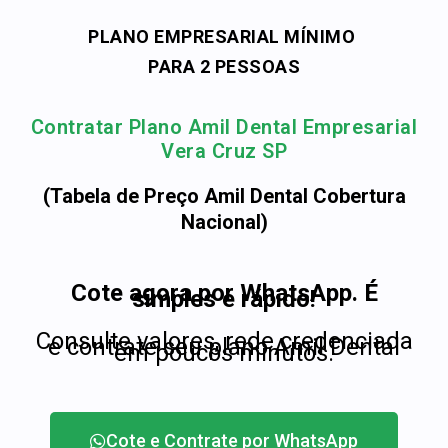
PLANO EMPRESARIAL MÍNIMO
PARA 2 PESSOAS
Contratar Plano Amil Dental Empresarial
Vera Cruz SP
(Tabela de Preço Amil Dental Cobertura
Nacional)
Cote agora por WhatsApp. É
simples e rápido!
Consulte valores, rede credenciada
e contrate seu plano Amil Dental
em poucos minutos.
Cote e Contrate por WhatsApp