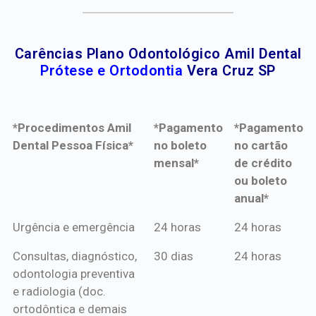
Carências Plano Odontológico Amil Dental
Prótese e Ortodontia
Vera Cruz SP
*Procedimentos Amil
*Pagamento
*Pagamento
Dental Pessoa Física*
no boleto
no cartão
mensal*
de crédito
ou boleto
anual*
*Procedimentos Amil
*Pagamento
*Pagamento
Urgência e emergência
24 horas
24 horas
Dental Pessoa Física*
no boleto
no cartão
Consultas, diagnóstico,
30 dias
24 horas
mensal*
de crédito
odontologia preventiva
ou boleto
e radiologia (doc.
anual*
ortodôntica e demais