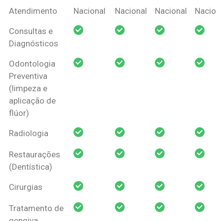
Coberturas
Nacional
Criança
Prótese
Ortodo
Atendimento
Nacional
Nacional
Nacional
Nacion
Amil Dental
Consultas e
Pessoa Física
Diagnósticos
Odontologia
Preventiva
(limpeza e
aplicação de
flúor)
Radiologia
Restaurações
(Dentística)
Cirurgias
Tratamento de
gengiva