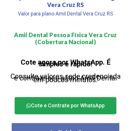
Vera Cruz RS
Valor para plano Amil Dental Vera Cruz RS
Amil Dental Pessoa Física Vera Cruz
(Cobertura Nacional)​
Cote agora por WhatsApp. É
simples e rápido!
Consulte valores, rede credenciada
e contrate seu plano Amil Dental
em poucos minutos.
Cote e Contrate por WhatsApp