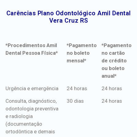
Carências Plano Odontológico Amil Dental
Vera Cruz RS​
*Procedimentos Amil
*Pagamento
*Pagamento
Dental Pessoa Física*
no boleto
no cartão
mensal*
de crédito
ou boleto
anual*
*Procedimentos Amil
*Pagamento
*Pagamento
Urgência e emergência
24 horas
24 horas
Dental Pessoa Física*
no boleto
no cartão
Consulta, diagnóstico,
30 dias
24 horas
mensal*
de crédito
odontologia preventiva
ou boleto
e radiologia
anual*
(documentação
ortodôntica e demais