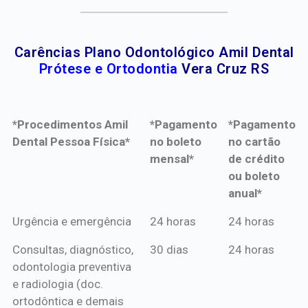
Carências Plano Odontológico Amil Dental
Prótese e Ortodontia
Vera Cruz RS
*Procedimentos Amil
*Pagamento
*Pagamento
Dental Pessoa Física*
no boleto
no cartão
mensal*
de crédito
ou boleto
anual*
*Procedimentos Amil
*Pagamento
*Pagamento
Urgência e emergência
24 horas
24 horas
Dental Pessoa Física*
no boleto
no cartão
Consultas, diagnóstico,
30 dias
24 horas
mensal*
de crédito
odontologia preventiva
ou boleto
e radiologia (doc.
anual*
ortodôntica e demais