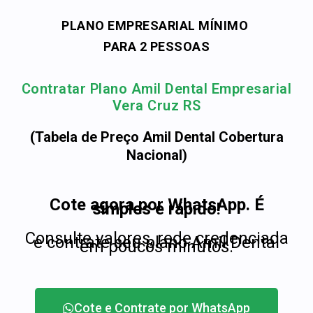
PLANO EMPRESARIAL MÍNIMO
PARA 2 PESSOAS
Contratar Plano Amil Dental Empresarial
Vera Cruz RS
(Tabela de Preço Amil Dental Cobertura
Nacional)
Cote agora por WhatsApp. É
simples e rápido!
Consulte valores, rede credenciada
e contrate seu plano Amil Dental
em poucos minutos.
Cote e Contrate por WhatsApp