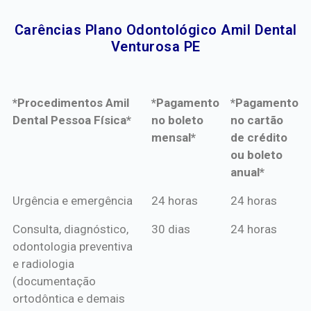
Carências Plano Odontológico Amil Dental
Venturosa PE​
*Procedimentos Amil
*Pagamento
*Pagamento
Dental Pessoa Física*
no boleto
no cartão
mensal*
de crédito
ou boleto
anual*
*Procedimentos Amil
*Pagamento
*Pagamento
Urgência e emergência
24 horas
24 horas
Dental Pessoa Física*
no boleto
no cartão
Consulta, diagnóstico,
30 dias
24 horas
mensal*
de crédito
odontologia preventiva
ou boleto
e radiologia
anual*
(documentação
ortodôntica e demais