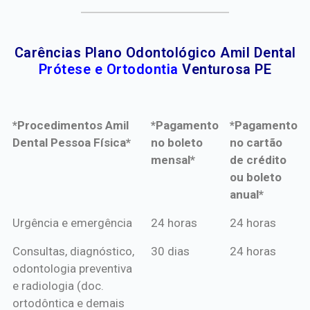
Carências Plano Odontológico Amil Dental
Prótese e Ortodontia
Venturosa PE
*Procedimentos Amil
*Pagamento
*Pagamento
Dental Pessoa Física*
no boleto
no cartão
mensal*
de crédito
ou boleto
anual*
*Procedimentos Amil
*Pagamento
*Pagamento
Urgência e emergência
24 horas
24 horas
Dental Pessoa Física*
no boleto
no cartão
Consultas, diagnóstico,
30 dias
24 horas
mensal*
de crédito
odontologia preventiva
ou boleto
e radiologia (doc.
anual*
ortodôntica e demais