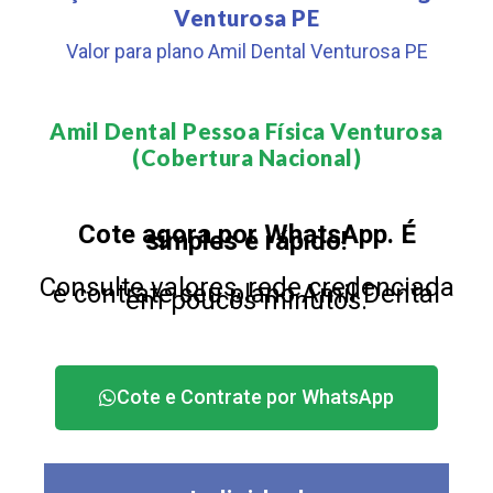
Venturosa PE
Valor para plano Amil Dental Venturosa PE
Amil Dental Pessoa Física Venturosa
(Cobertura Nacional)​
Cote agora por WhatsApp. É
simples e rápido!
Consulte valores, rede credenciada
e contrate seu plano Amil Dental
em poucos minutos.
Cote e Contrate por WhatsApp