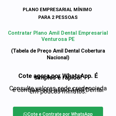
PLANO EMPRESARIAL MÍNIMO
PARA 2 PESSOAS
Contratar Plano Amil Dental Empresarial
Venturosa PE
(Tabela de Preço Amil Dental Cobertura
Nacional)
Cote agora por WhatsApp. É
simples e rápido!
Consulte valores, rede credenciada
e contrate seu plano Amil Dental
em poucos minutos.
Cote e Contrate por WhatsApp