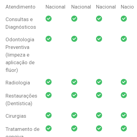
Coberturas
Nacional
Criança
Prótese
Ortodo
Atendimento
Nacional
Nacional
Nacional
Nacion
Amil Dental
Consultas e
Pessoa Física
Diagnósticos
Odontologia
Preventiva
(limpeza e
aplicação de
flúor)
Radiologia
Restaurações
(Dentística)
Cirurgias
Tratamento de
gengiva