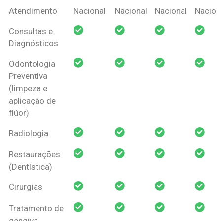
Coberturas
Nacional
Criança
Prótese
Ortodo
Atendimento
Nacional
Nacional
Nacional
Nacion
Amil Dental
Consultas e
Pessoa Física
Diagnósticos
Odontologia
Preventiva
(limpeza e
aplicação de
flúor)
Radiologia
Restaurações
(Dentística)
Cirurgias
Tratamento de
gengiva