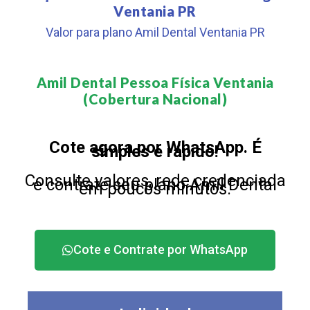
Ventania PR
Valor para plano Amil Dental Ventania PR
Amil Dental Pessoa Física Ventania
(Cobertura Nacional)​
Cote agora por WhatsApp. É
simples e rápido!
Consulte valores, rede credenciada
e contrate seu plano Amil Dental
em poucos minutos.
Cote e Contrate por WhatsApp