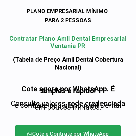
PLANO EMPRESARIAL MÍNIMO
PARA 2 PESSOAS
Contratar Plano Amil Dental Empresarial
Ventania PR
(Tabela de Preço Amil Dental Cobertura
Nacional)
Cote agora por WhatsApp. É
simples e rápido!
Consulte valores, rede credenciada
e contrate seu plano Amil Dental
em poucos minutos.
Cote e Contrate por WhatsApp