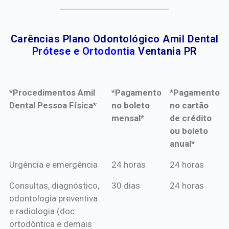
Carências Plano Odontológico Amil Dental
Prótese e Ortodontia
Ventania PR
*Procedimentos Amil
*Pagamento
*Pagamento
Dental Pessoa Física*
no boleto
no cartão
mensal*
de crédito
ou boleto
anual*
*Procedimentos Amil
*Pagamento
*Pagamento
Urgência e emergência
24 horas
24 horas
Dental Pessoa Física*
no boleto
no cartão
Consultas, diagnóstico,
30 dias
24 horas
mensal*
de crédito
odontologia preventiva
ou boleto
e radiologia (doc.
anual*
ortodôntica e demais