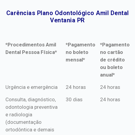
Carências Plano Odontológico Amil Dental
Ventania PR​
*Procedimentos Amil
*Pagamento
*Pagamento
Dental Pessoa Física*
no boleto
no cartão
mensal*
de crédito
ou boleto
anual*
*Procedimentos Amil
*Pagamento
*Pagamento
Urgência e emergência
24 horas
24 horas
Dental Pessoa Física*
no boleto
no cartão
Consulta, diagnóstico,
30 dias
24 horas
mensal*
de crédito
odontologia preventiva
ou boleto
e radiologia
anual*
(documentação
ortodôntica e demais