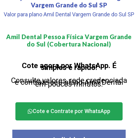
Vargem Grande do Sul SP
Valor para plano Amil Dental Vargem Grande do Sul SP
Amil Dental Pessoa Física Vargem Grande
do Sul (Cobertura Nacional)​
Cote agora por WhatsApp. É
simples e rápido!
Consulte valores, rede credenciada
e contrate seu plano Amil Dental
em poucos minutos.
Cote e Contrate por WhatsApp