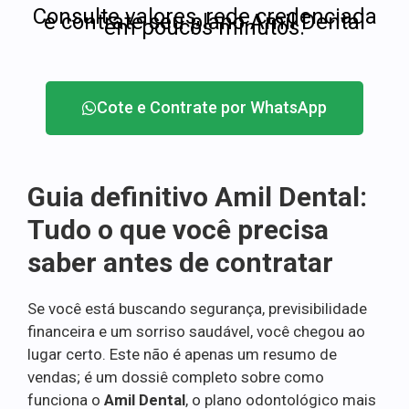
Consulte valores, rede credenciada
e contrate seu plano Amil Dental
em poucos minutos.
Cote e Contrate por WhatsApp
Guia definitivo Amil Dental:
Tudo o que você precisa
saber antes de contratar
Se você está buscando segurança, previsibilidade
financeira e um sorriso saudável, você chegou ao
lugar certo. Este não é apenas um resumo de
vendas; é um dossiê completo sobre como
funciona o
Amil Dental
, o plano odontológico mais