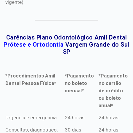
vigente)
Carências Plano Odontológico Amil Dental
Prótese e Ortodontia
Vargem Grande do Sul
SP
*Procedimentos Amil
*Pagamento
*Pagamento
Dental Pessoa Física*
no boleto
no cartão
mensal*
de crédito
ou boleto
anual*
*Procedimentos Amil
*Pagamento
*Pagamento
Urgência e emergência
24 horas
24 horas
Dental Pessoa Física*
no boleto
no cartão
Consultas, diagnóstico,
30 dias
24 horas
mensal*
de crédito