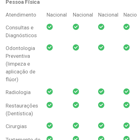
Pessoa Física
Coberturas
Nacional
Criança
Prótese
Ortodo
Atendimento
Nacional
Nacional
Nacional
Nacion
Amil Dental
Consultas e
Pessoa Física
Diagnósticos
Odontologia
Preventiva
(limpeza e
aplicação de
flúor)
Radiologia
Restaurações
(Dentística)
Cirurgias
Tratamento de