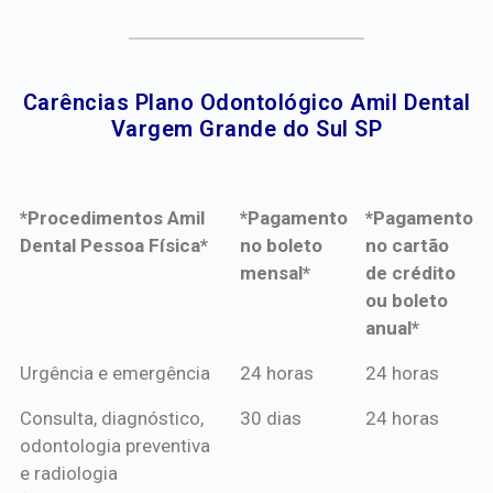
Carências Plano Odontológico Amil Dental
Vargem Grande do Sul SP​
*Procedimentos Amil
*Pagamento
*Pagamento
Dental Pessoa Física*
no boleto
no cartão
mensal*
de crédito
ou boleto
anual*
*Procedimentos Amil
*Pagamento
*Pagamento
Urgência e emergência
24 horas
24 horas
Dental Pessoa Física*
no boleto
no cartão
Consulta, diagnóstico,
30 dias
24 horas
mensal*
de crédito
odontologia preventiva
ou boleto
e radiologia
anual*