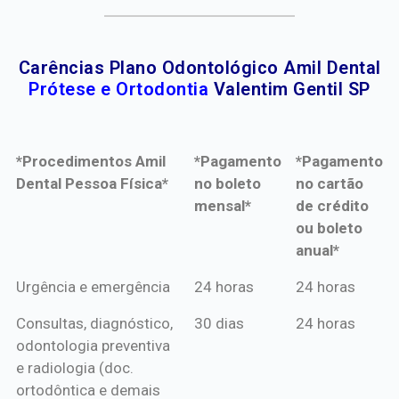
Carências Plano Odontológico Amil Dental
Prótese e Ortodontia
Valentim Gentil SP
*Procedimentos Amil
*Pagamento
*Pagamento
Dental Pessoa Física*
no boleto
no cartão
mensal*
de crédito
ou boleto
anual*
*Procedimentos Amil
*Pagamento
*Pagamento
Urgência e emergência
24 horas
24 horas
Dental Pessoa Física*
no boleto
no cartão
Consultas, diagnóstico,
30 dias
24 horas
mensal*
de crédito
odontologia preventiva
ou boleto
e radiologia (doc.
anual*
ortodôntica e demais