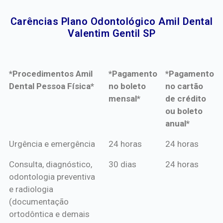
Carências Plano Odontológico Amil Dental
Valentim Gentil SP​
*Procedimentos Amil
*Pagamento
*Pagamento
Dental Pessoa Física*
no boleto
no cartão
mensal*
de crédito
ou boleto
anual*
*Procedimentos Amil
*Pagamento
*Pagamento
Urgência e emergência
24 horas
24 horas
Dental Pessoa Física*
no boleto
no cartão
Consulta, diagnóstico,
30 dias
24 horas
mensal*
de crédito
odontologia preventiva
ou boleto
e radiologia
anual*
(documentação
ortodôntica e demais