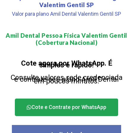
Valentim Gentil SP
Valor para plano Amil Dental Valentim Gentil SP
Amil Dental Pessoa Física Valentim Gentil
(Cobertura Nacional)​
Cote agora por WhatsApp. É
simples e rápido!
Consulte valores, rede credenciada
e contrate seu plano Amil Dental
em poucos minutos.
Cote e Contrate por WhatsApp