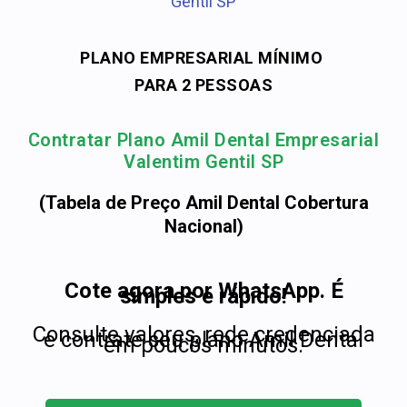
Gentil SP
PLANO EMPRESARIAL MÍNIMO
PARA 2 PESSOAS
Contratar Plano Amil Dental Empresarial
Valentim Gentil SP
(Tabela de Preço Amil Dental Cobertura
Nacional)
Cote agora por WhatsApp. É
simples e rápido!
Consulte valores, rede credenciada
e contrate seu plano Amil Dental
em poucos minutos.