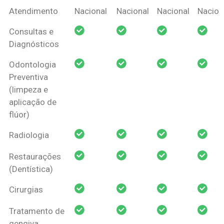
Coberturas
Nacional
Criança
Prótese
Ortodo
Atendimento
Nacional
Nacional
Nacional
Nacion
Amil Dental
Consultas e
Pessoa Física
Diagnósticos
Odontologia
Preventiva
(limpeza e
aplicação de
flúor)
Radiologia
Restaurações
(Dentística)
Cirurgias
Tratamento de
gengiva