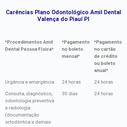
Carências Plano Odontológico Amil Dental
Valença do Piauí PI​
*Procedimentos Amil
*Pagamento
*Pagamento
Dental Pessoa Física*
no boleto
no cartão
mensal*
de crédito
ou boleto
anual*
*Procedimentos Amil
*Pagamento
*Pagamento
Urgência e emergência
24 horas
24 horas
Dental Pessoa Física*
no boleto
no cartão
Consulta, diagnóstico,
30 dias
24 horas
mensal*
de crédito
odontologia preventiva
ou boleto
e radiologia
anual*
(documentação
ortodôntica e demais