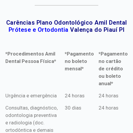
Carências Plano Odontológico Amil Dental
Prótese e Ortodontia
Valença do Piauí PI
*Procedimentos Amil
*Pagamento
*Pagamento
Dental Pessoa Física*
no boleto
no cartão
mensal*
de crédito
ou boleto
anual*
*Procedimentos Amil
*Pagamento
*Pagamento
Urgência e emergência
24 horas
24 horas
Dental Pessoa Física*
no boleto
no cartão
Consultas, diagnóstico,
30 dias
24 horas
mensal*
de crédito
odontologia preventiva
ou boleto
e radiologia (doc.
anual*
ortodôntica e demais