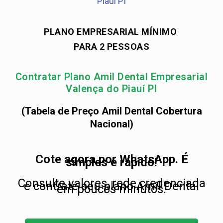
Piauí PI
PLANO EMPRESARIAL MÍNIMO
PARA 2 PESSOAS
Contratar Plano Amil Dental Empresarial
Valença do Piauí PI
(Tabela de Preço Amil Dental Cobertura
Nacional)
Cote agora por WhatsApp. É
simples e rápido!
Consulte valores, rede credenciada
e contrate seu plano Amil Dental
em poucos minutos.