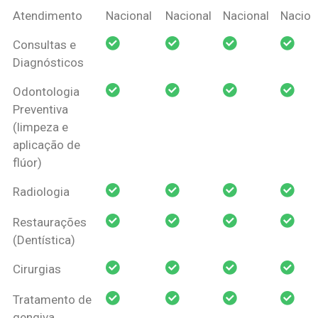
Coberturas
Nacional
Criança
Prótese
Ortodo
Atendimento
Nacional
Nacional
Nacional
Nacion
Amil Dental
Consultas e
Pessoa Física
Diagnósticos
Odontologia
Preventiva
(limpeza e
aplicação de
flúor)
Radiologia
Restaurações
(Dentística)
Cirurgias
Tratamento de
gengiva