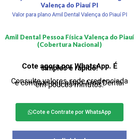
Valença do Piauí PI
Valor para plano Amil Dental Valença do Piauí PI
Amil Dental Pessoa Física Valença do Piauí
(Cobertura Nacional)​
Cote agora por WhatsApp. É
simples e rápido!
Consulte valores, rede credenciada
e contrate seu plano Amil Dental
em poucos minutos.
Cote e Contrate por WhatsApp