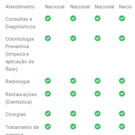
Coberturas
Nacional
Criança
Prótese
Ortodo
Atendimento
Nacional
Nacional
Nacional
Nacion
Amil Dental
Consultas e
Pessoa Física
Diagnósticos
Odontologia
Preventiva
(limpeza e
aplicação de
flúor)
Radiologia
Restaurações
(Dentística)
Cirurgias
Tratamento de
gengiva