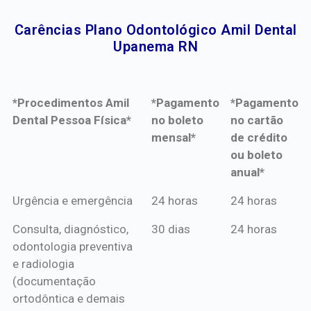
Carências Plano Odontológico Amil Dental
Upanema RN​
*Procedimentos Amil
*Pagamento
*Pagamento
Dental Pessoa Física*
no boleto
no cartão
mensal*
de crédito
ou boleto
anual*
*Procedimentos Amil
*Pagamento
*Pagamento
Urgência e emergência
24 horas
24 horas
Dental Pessoa Física*
no boleto
no cartão
Consulta, diagnóstico,
30 dias
24 horas
mensal*
de crédito
odontologia preventiva
ou boleto
e radiologia
anual*
(documentação
ortodôntica e demais