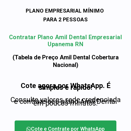
PLANO EMPRESARIAL MÍNIMO
PARA 2 PESSOAS
Contratar Plano Amil Dental Empresarial
Upanema RN
(Tabela de Preço Amil Dental Cobertura
Nacional)
Cote agora por WhatsApp. É
simples e rápido!
Consulte valores, rede credenciada
e contrate seu plano Amil Dental
em poucos minutos.
Cote e Contrate por WhatsApp