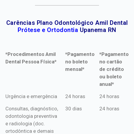
Carências Plano Odontológico Amil Dental
Prótese e Ortodontia
Upanema RN
*Procedimentos Amil
*Pagamento
*Pagamento
Dental Pessoa Física*
no boleto
no cartão
mensal*
de crédito
ou boleto
anual*
*Procedimentos Amil
*Pagamento
*Pagamento
Urgência e emergência
24 horas
24 horas
Dental Pessoa Física*
no boleto
no cartão
Consultas, diagnóstico,
30 dias
24 horas
mensal*
de crédito
odontologia preventiva
ou boleto
e radiologia (doc.
anual*
ortodôntica e demais