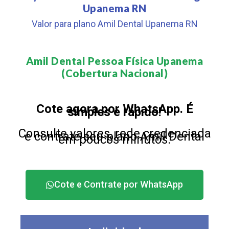
Upanema RN
Valor para plano Amil Dental Upanema RN
Amil Dental Pessoa Física Upanema
(Cobertura Nacional)​
Cote agora por WhatsApp. É
simples e rápido!
Consulte valores, rede credenciada
e contrate seu plano Amil Dental
em poucos minutos.
Cote e Contrate por WhatsApp