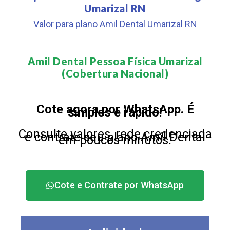
Umarizal RN
Valor para plano Amil Dental Umarizal RN
Amil Dental Pessoa Física Umarizal
(Cobertura Nacional)​
Cote agora por WhatsApp. É
simples e rápido!
Consulte valores, rede credenciada
e contrate seu plano Amil Dental
em poucos minutos.
Cote e Contrate por WhatsApp