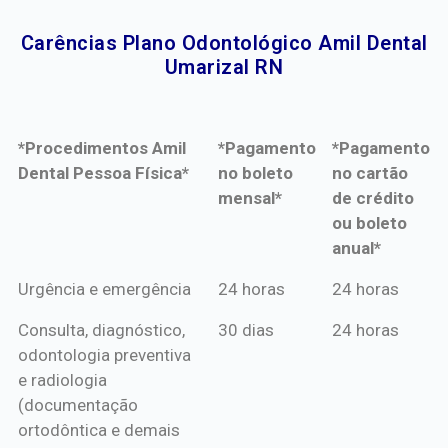
Carências Plano Odontológico Amil Dental
Umarizal RN​
*Procedimentos Amil
*Pagamento
*Pagamento
Dental Pessoa Física*
no boleto
no cartão
mensal*
de crédito
ou boleto
anual*
*Procedimentos Amil
*Pagamento
*Pagamento
Urgência e emergência
24 horas
24 horas
Dental Pessoa Física*
no boleto
no cartão
Consulta, diagnóstico,
30 dias
24 horas
mensal*
de crédito
odontologia preventiva
ou boleto
e radiologia
anual*
(documentação
ortodôntica e demais