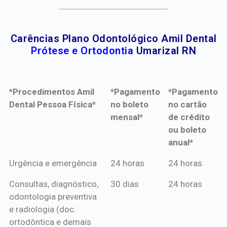
Carências Plano Odontológico Amil Dental
Prótese e Ortodontia
Umarizal RN
*Procedimentos Amil
*Pagamento
*Pagamento
Dental Pessoa Física*
no boleto
no cartão
mensal*
de crédito
ou boleto
anual*
*Procedimentos Amil
*Pagamento
*Pagamento
Urgência e emergência
24 horas
24 horas
Dental Pessoa Física*
no boleto
no cartão
Consultas, diagnóstico,
30 dias
24 horas
mensal*
de crédito
odontologia preventiva
ou boleto
e radiologia (doc.
anual*
ortodôntica e demais