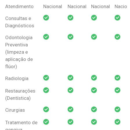
Coberturas
Nacional
Criança
Prótese
Ortodo
Atendimento
Nacional
Nacional
Nacional
Nacion
Amil Dental
Consultas e
Pessoa Física
Diagnósticos
Odontologia
Preventiva
(limpeza e
aplicação de
flúor)
Radiologia
Restaurações
(Dentística)
Cirurgias
Tratamento de
gengiva