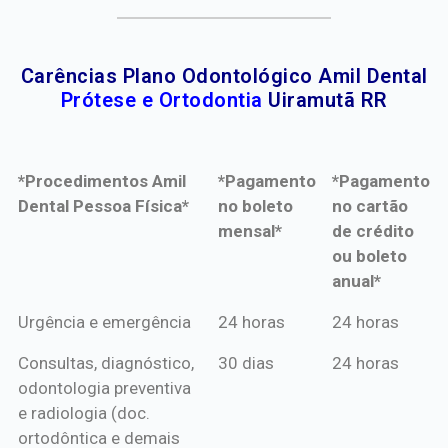
Carências Plano Odontológico Amil Dental
Prótese e Ortodontia
Uiramutã RR
*Procedimentos Amil
*Pagamento
*Pagamento
Dental Pessoa Física*
no boleto
no cartão
mensal*
de crédito
ou boleto
anual*
*Procedimentos Amil
*Pagamento
*Pagamento
Urgência e emergência
24 horas
24 horas
Dental Pessoa Física*
no boleto
no cartão
Consultas, diagnóstico,
30 dias
24 horas
mensal*
de crédito
odontologia preventiva
ou boleto
e radiologia (doc.
anual*
ortodôntica e demais