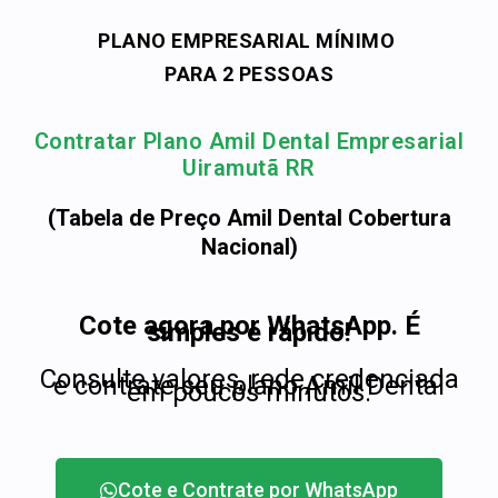
PLANO EMPRESARIAL MÍNIMO
PARA 2 PESSOAS
Contratar Plano Amil Dental Empresarial
Uiramutã RR
(Tabela de Preço Amil Dental Cobertura
Nacional)
Cote agora por WhatsApp. É
simples e rápido!
Consulte valores, rede credenciada
e contrate seu plano Amil Dental
em poucos minutos.
Cote e Contrate por WhatsApp