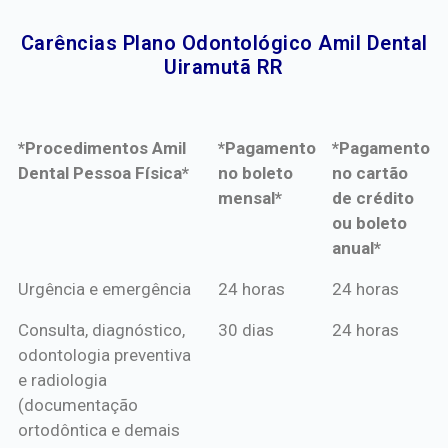
Carências Plano Odontológico Amil Dental
Uiramutã RR​
*Procedimentos Amil
*Pagamento
*Pagamento
Dental Pessoa Física*
no boleto
no cartão
mensal*
de crédito
ou boleto
anual*
*Procedimentos Amil
*Pagamento
*Pagamento
Urgência e emergência
24 horas
24 horas
Dental Pessoa Física*
no boleto
no cartão
Consulta, diagnóstico,
30 dias
24 horas
mensal*
de crédito
odontologia preventiva
ou boleto
e radiologia
anual*
(documentação
ortodôntica e demais