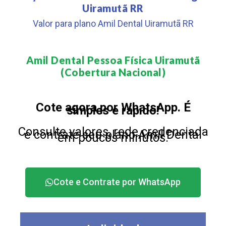
Uiramutã RR
Valor para plano Amil Dental Uiramutã RR
Amil Dental Pessoa Física Uiramutã
(Cobertura Nacional)​
Cote agora por WhatsApp. É
simples e rápido!
Consulte valores, rede credenciada
e contrate seu plano Amil Dental
em poucos minutos.
Cote e Contrate por WhatsApp