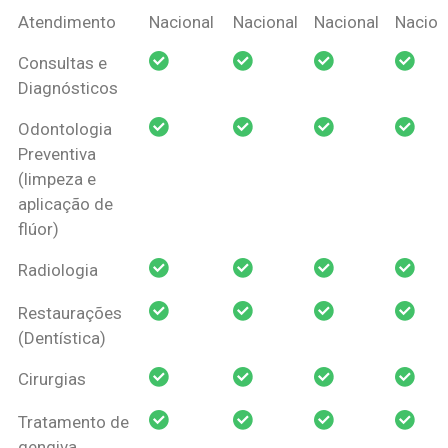
Coberturas
Nacional
Criança
Prótese
Ortodo
Atendimento
Nacional
Nacional
Nacional
Nacion
Amil Dental
Consultas e
Pessoa Física
Diagnósticos
Odontologia
Preventiva
(limpeza e
aplicação de
flúor)
Radiologia
Restaurações
(Dentística)
Cirurgias
Tratamento de
gengiva