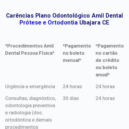
Carências Plano Odontológico Amil Dental
Prótese e Ortodontia
Ubajara CE
*Procedimentos Amil
*Pagamento
*Pagamento
Dental Pessoa Física*
no boleto
no cartão
mensal*
de crédito
ou boleto
anual*
*Procedimentos Amil
*Pagamento
*Pagamento
Urgência e emergência
24 horas
24 horas
Dental Pessoa Física*
no boleto
no cartão
Consultas, diagnóstico,
30 dias
24 horas
mensal*
de crédito
odontologia preventiva
ou boleto
e radiologia (doc.
anual*
ortodôntica e demais
procedimentos