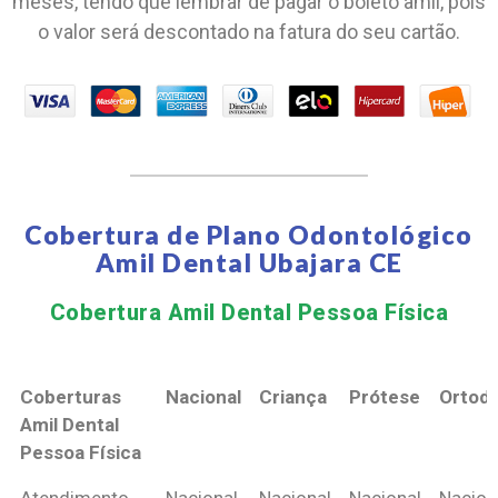
meses, tendo que lembrar de pagar o boleto amil, pois
o valor será descontado na fatura do seu cartão.
Cobertura de Plano Odontológico
Amil Dental Ubajara CE
Cobertura Amil Dental Pessoa Física​
Coberturas
Nacional
Criança
Prótese
Ortodo
Amil Dental
Pessoa Física
Coberturas
Nacional
Criança
Prótese
Ortodo
Atendimento
Nacional
Nacional
Nacional
Nacion