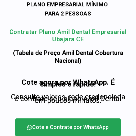
PLANO EMPRESARIAL MÍNIMO
PARA 2 PESSOAS
Contratar Plano Amil Dental Empresarial
Ubajara CE
(Tabela de Preço Amil Dental Cobertura
Nacional)
Cote agora por WhatsApp. É
simples e rápido!
Consulte valores, rede credenciada
e contrate seu plano Amil Dental
em poucos minutos.
Cote e Contrate por WhatsApp