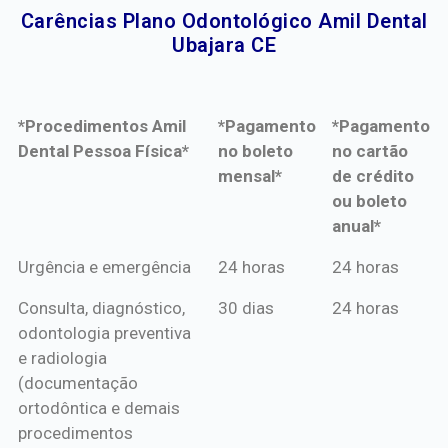
Carências Plano Odontológico Amil Dental
Ubajara CE​
*Procedimentos Amil
*Pagamento
*Pagamento
Dental Pessoa Física*
no boleto
no cartão
mensal*
de crédito
ou boleto
anual*
*Procedimentos Amil
*Pagamento
*Pagamento
Urgência e emergência
24 horas
24 horas
Dental Pessoa Física*
no boleto
no cartão
Consulta, diagnóstico,
30 dias
24 horas
mensal*
de crédito
odontologia preventiva
ou boleto
e radiologia
anual*
(documentação
ortodôntica e demais
procedimentos