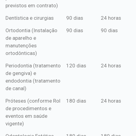
previstos em contrato)
Dentística e cirurgias
90 dias
24 horas
Ortodontia (Instalação
90 dias
90 dias
de aparelho e
manutenções
ortodônticas)
Periodontia (tratamento
120 dias
24 horas
de gengiva) e
endodontia (tratamento
de canal)
Próteses (conforme Rol
180 dias
24 horas
de procedimentos e
eventos em saúde
vigente)
Odontologia Estética
180 dias
180 dias