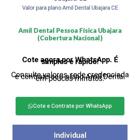
Valor para plano Amil Dental Ubajara CE
Amil Dental Pessoa Física Ubajara
(Cobertura Nacional)​
Cote agora por WhatsApp. É
simples e rápido!
Consulte valores, rede credenciada
e contrate seu plano Amil Dental
em poucos minutos.
Cote e Contrate por WhatsApp
Individual