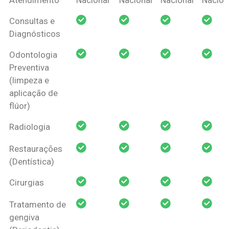
Amil Dental
Consultas e
Pessoa Física
Diagnósticos
Odontologia
Preventiva
(limpeza e
aplicação de
flúor)
Radiologia
Restaurações
(Dentística)
Cirurgias
Tratamento de
gengiva