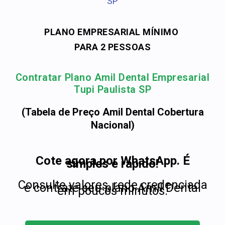
SP
PLANO EMPRESARIAL MÍNIMO
PARA 2 PESSOAS
Contratar Plano Amil Dental Empresarial
Tupi Paulista SP
(Tabela de Preço Amil Dental Cobertura
Nacional)
Cote agora por WhatsApp. É
simples e rápido!
Consulte valores, rede credenciada
e contrate seu plano Amil Dental
em poucos minutos.