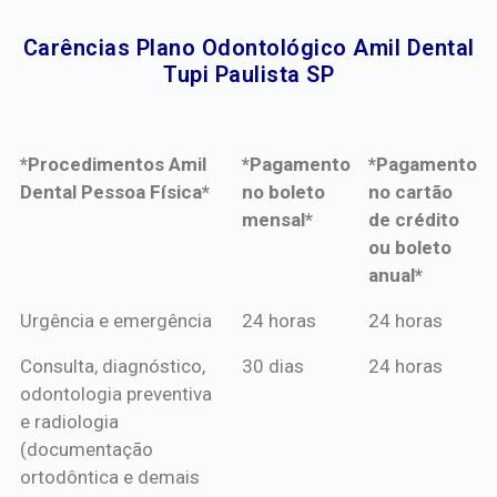
Carências Plano Odontológico Amil Dental
Tupi Paulista SP​
*Procedimentos Amil
*Pagamento
*Pagamento
Dental Pessoa Física*
no boleto
no cartão
mensal*
de crédito
ou boleto
anual*
*Procedimentos Amil
*Pagamento
*Pagamento
Urgência e emergência
24 horas
24 horas
Dental Pessoa Física*
no boleto
no cartão
Consulta, diagnóstico,
30 dias
24 horas
mensal*
de crédito
odontologia preventiva
ou boleto
e radiologia
anual*
(documentação
ortodôntica e demais