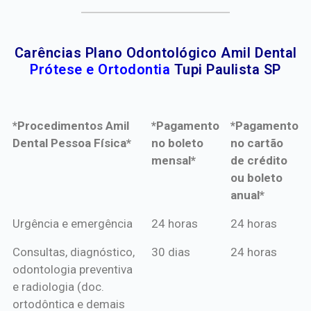
Carências Plano Odontológico Amil Dental
Prótese e Ortodontia
Tupi Paulista SP
*Procedimentos Amil
*Pagamento
*Pagamento
Dental Pessoa Física*
no boleto
no cartão
mensal*
de crédito
ou boleto
anual*
*Procedimentos Amil
*Pagamento
*Pagamento
Urgência e emergência
24 horas
24 horas
Dental Pessoa Física*
no boleto
no cartão
Consultas, diagnóstico,
30 dias
24 horas
mensal*
de crédito
odontologia preventiva
ou boleto
e radiologia (doc.
anual*
ortodôntica e demais