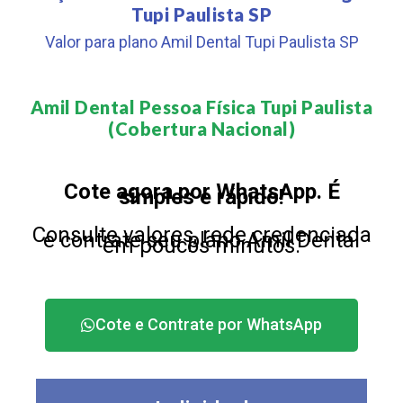
Tupi Paulista SP
Valor para plano Amil Dental Tupi Paulista SP
Amil Dental Pessoa Física Tupi Paulista
(Cobertura Nacional)​
Cote agora por WhatsApp. É
simples e rápido!
Consulte valores, rede credenciada
e contrate seu plano Amil Dental
em poucos minutos.
Cote e Contrate por WhatsApp