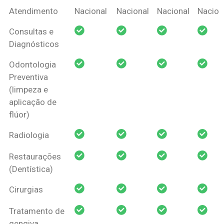
Coberturas
Nacional
Criança
Prótese
Ortodo
Atendimento
Nacional
Nacional
Nacional
Nacion
Amil Dental
Consultas e
Pessoa Física
Diagnósticos
Odontologia
Preventiva
(limpeza e
aplicação de
flúor)
Radiologia
Restaurações
(Dentística)
Cirurgias
Tratamento de
gengiva