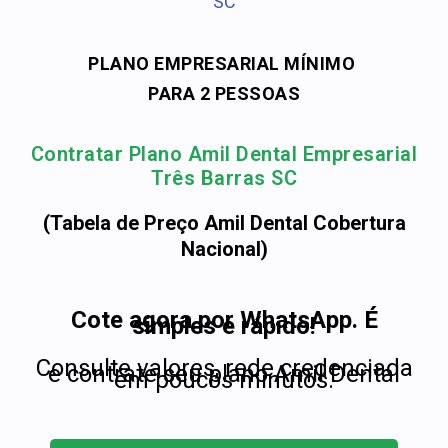
SC
PLANO EMPRESARIAL MÍNIMO
PARA 2 PESSOAS
Contratar Plano Amil Dental Empresarial
Três Barras SC
(Tabela de Preço Amil Dental Cobertura
Nacional)
Cote agora por WhatsApp. É
simples e rápido!
Consulte valores, rede credenciada
e contrate seu plano Amil Dental
em poucos minutos.