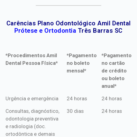
Carências Plano Odontológico Amil Dental
Prótese e Ortodontia
Três Barras SC
*Procedimentos Amil
*Pagamento
*Pagamento
Dental Pessoa Física*
no boleto
no cartão
mensal*
de crédito
ou boleto
anual*
*Procedimentos Amil
*Pagamento
*Pagamento
Urgência e emergência
24 horas
24 horas
Dental Pessoa Física*
no boleto
no cartão
Consultas, diagnóstico,
30 dias
24 horas
mensal*
de crédito
odontologia preventiva
ou boleto
e radiologia (doc.
anual*
ortodôntica e demais