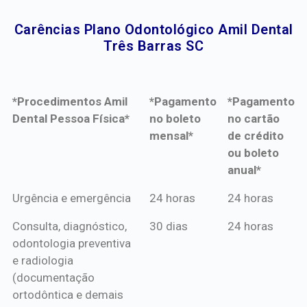
Carências Plano Odontológico Amil Dental
Três Barras SC​
*Procedimentos Amil
*Pagamento
*Pagamento
Dental Pessoa Física*
no boleto
no cartão
mensal*
de crédito
ou boleto
anual*
*Procedimentos Amil
*Pagamento
*Pagamento
Urgência e emergência
24 horas
24 horas
Dental Pessoa Física*
no boleto
no cartão
Consulta, diagnóstico,
30 dias
24 horas
mensal*
de crédito
odontologia preventiva
ou boleto
e radiologia
anual*
(documentação
ortodôntica e demais