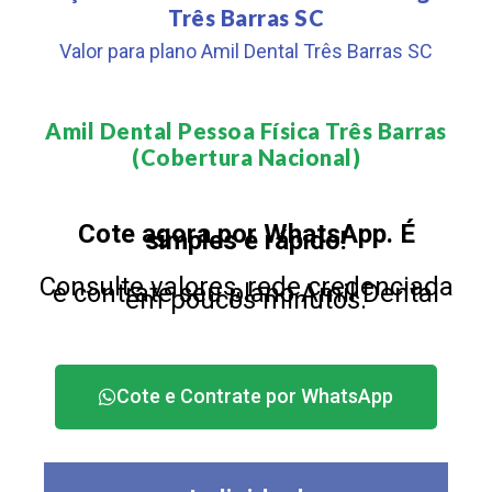
Três Barras SC
Valor para plano Amil Dental Três Barras SC
Amil Dental Pessoa Física Três Barras
(Cobertura Nacional)​
Cote agora por WhatsApp. É
simples e rápido!
Consulte valores, rede credenciada
e contrate seu plano Amil Dental
em poucos minutos.
Cote e Contrate por WhatsApp