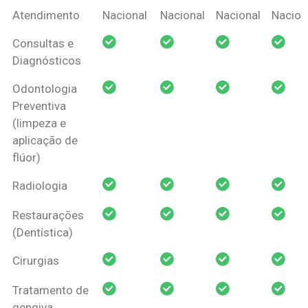
Coberturas
Nacional
Criança
Prótese
Ortodo
Atendimento
Nacional
Nacional
Nacional
Nacion
Amil Dental
Consultas e
Pessoa Física
Diagnósticos
Odontologia
Preventiva
(limpeza e
aplicação de
flúor)
Radiologia
Restaurações
(Dentística)
Cirurgias
Tratamento de
gengiva