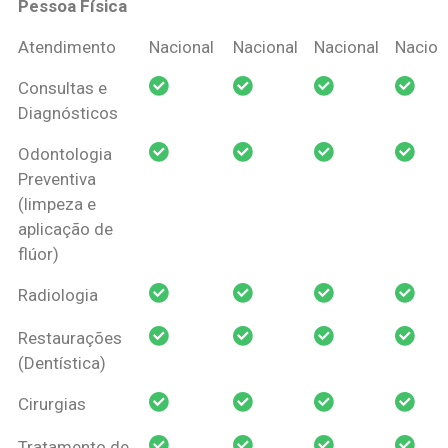
Pessoa Física
Coberturas
Nacional
Criança
Prótese
Ortodo
Atendimento
Nacional
Nacional
Nacional
Nacion
Amil Dental
Consultas e
Pessoa Física
Diagnósticos
Odontologia
Preventiva
(limpeza e
aplicação de
flúor)
Radiologia
Restaurações
(Dentística)
Cirurgias
Tratamento de