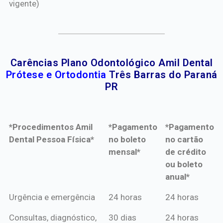
vigente)
Carências Plano Odontológico Amil Dental
Prótese e Ortodontia
Três Barras do Paraná
PR
*Procedimentos Amil
*Pagamento
*Pagamento
Dental Pessoa Física*
no boleto
no cartão
mensal*
de crédito
ou boleto
anual*
*Procedimentos Amil
*Pagamento
*Pagamento
Urgência e emergência
24 horas
24 horas
Dental Pessoa Física*
no boleto
no cartão
Consultas, diagnóstico,
30 dias
24 horas
mensal*
de crédito