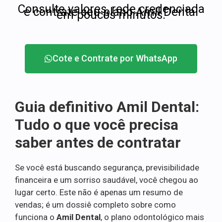
Consulte valores, rede credenciada
e contrate seu plano Amil Dental
em poucos minutos.
Cote e Contrate por WhatsApp
Guia definitivo Amil Dental:
Tudo o que você precisa
saber antes de contratar
Se você está buscando segurança, previsibilidade
financeira e um sorriso saudável, você chegou ao
lugar certo. Este não é apenas um resumo de
vendas; é um dossiê completo sobre como
funciona o
Amil Dental
, o plano odontológico mais