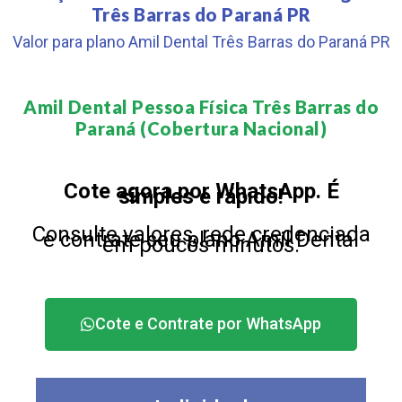
Três Barras do Paraná PR
Valor para plano Amil Dental Três Barras do Paraná PR
Amil Dental Pessoa Física Três Barras do
Paraná (Cobertura Nacional)​
Cote agora por WhatsApp. É
simples e rápido!
Consulte valores, rede credenciada
e contrate seu plano Amil Dental
em poucos minutos.
Cote e Contrate por WhatsApp