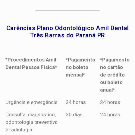
Carências Plano Odontológico Amil Dental
Três Barras do Paraná PR​
*Procedimentos Amil
*Pagamento
*Pagamento
Dental Pessoa Física*
no boleto
no cartão
mensal*
de crédito
ou boleto
anual*
*Procedimentos Amil
*Pagamento
*Pagamento
Urgência e emergência
24 horas
24 horas
Dental Pessoa Física*
no boleto
no cartão
Consulta, diagnóstico,
30 dias
24 horas
mensal*
de crédito
odontologia preventiva
ou boleto
e radiologia
anual*