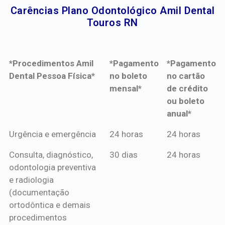
Carências Plano Odontológico Amil Dental
Touros RN​
*Procedimentos Amil
*Pagamento
*Pagamento
Dental Pessoa Física*
no boleto
no cartão
mensal*
de crédito
ou boleto
anual*
*Procedimentos Amil
*Pagamento
*Pagamento
Urgência e emergência
24 horas
24 horas
Dental Pessoa Física*
no boleto
no cartão
Consulta, diagnóstico,
30 dias
24 horas
mensal*
de crédito
odontologia preventiva
ou boleto
e radiologia
anual*
(documentação
ortodôntica e demais
procedimentos