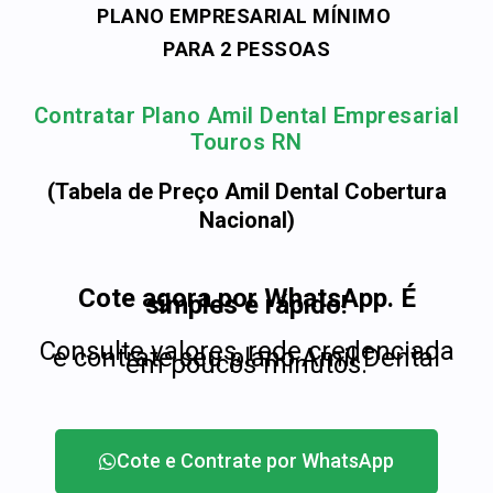
PLANO EMPRESARIAL MÍNIMO
PARA 2 PESSOAS
Contratar Plano Amil Dental Empresarial
Touros RN
(Tabela de Preço Amil Dental Cobertura
Nacional)
Cote agora por WhatsApp. É
simples e rápido!
Consulte valores, rede credenciada
e contrate seu plano Amil Dental
em poucos minutos.
Cote e Contrate por WhatsApp