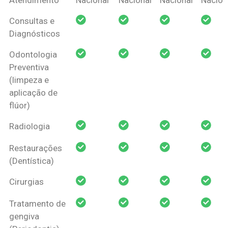
Amil Dental
Consultas e
Pessoa Física
Diagnósticos
Odontologia
Preventiva
(limpeza e
aplicação de
flúor)
Radiologia
Restaurações
(Dentística)
Cirurgias
Tratamento de
gengiva