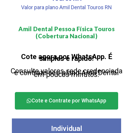
Valor para plano Amil Dental Touros RN
Amil Dental Pessoa Física Touros
(Cobertura Nacional)​
Cote agora por WhatsApp. É
simples e rápido!
Consulte valores, rede credenciada
e contrate seu plano Amil Dental
em poucos minutos.
Cote e Contrate por WhatsApp
Individual