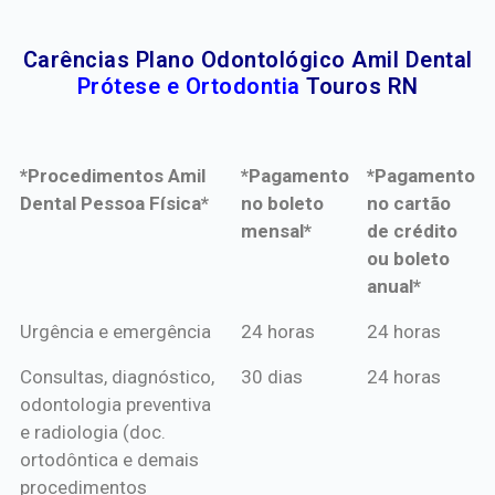
Carências Plano Odontológico Amil Dental
Prótese e Ortodontia
Touros RN
*Procedimentos Amil
*Pagamento
*Pagamento
Dental Pessoa Física*
no boleto
no cartão
mensal*
de crédito
ou boleto
anual*
*Procedimentos Amil
*Pagamento
*Pagamento
Urgência e emergência
24 horas
24 horas
Dental Pessoa Física*
no boleto
no cartão
Consultas, diagnóstico,
30 dias
24 horas
mensal*
de crédito
odontologia preventiva
ou boleto
e radiologia (doc.
anual*
ortodôntica e demais
procedimentos