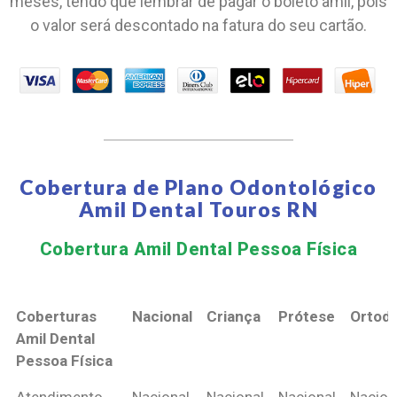
meses, tendo que lembrar de pagar o boleto amil, pois
o valor será descontado na fatura do seu cartão.
Cobertura de Plano Odontológico
Amil Dental Touros RN
Cobertura Amil Dental Pessoa Física​
Coberturas
Nacional
Criança
Prótese
Ortodo
Amil Dental
Pessoa Física
Coberturas
Nacional
Criança
Prótese
Ortodo
Atendimento
Nacional
Nacional
Nacional
Nacion