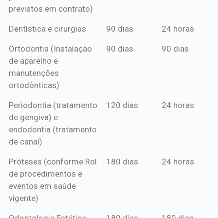
previstos em contrato)
Dentística e cirurgias
90 dias
24 horas
Ortodontia (Instalação
90 dias
90 dias
de aparelho e
manutenções
ortodônticas)
Periodontia (tratamento
120 dias
24 horas
de gengiva) e
endodontia (tratamento
de canal)
Próteses (conforme Rol
180 dias
24 horas
de procedimentos e
eventos em saúde
vigente)
Odontologia Estética
180 dias
180 dias