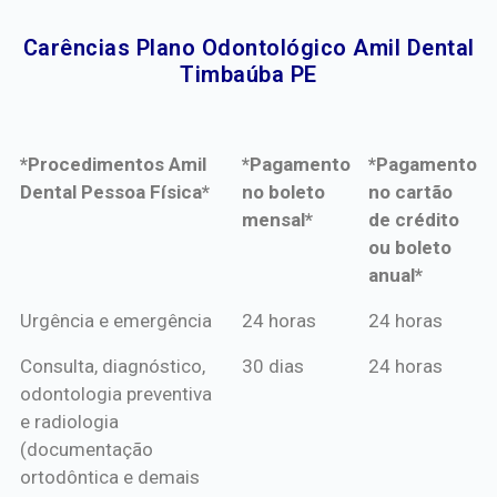
Carências Plano Odontológico Amil Dental
Timbaúba PE​
*Procedimentos Amil
*Pagamento
*Pagamento
Dental Pessoa Física*
no boleto
no cartão
mensal*
de crédito
ou boleto
anual*
*Procedimentos Amil
*Pagamento
*Pagamento
Urgência e emergência
24 horas
24 horas
Dental Pessoa Física*
no boleto
no cartão
Consulta, diagnóstico,
30 dias
24 horas
mensal*
de crédito
odontologia preventiva
ou boleto
e radiologia
anual*
(documentação
ortodôntica e demais