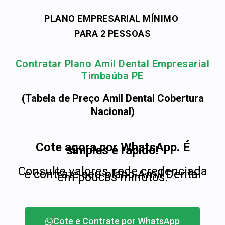
PLANO EMPRESARIAL MÍNIMO
PARA 2 PESSOAS
Contratar Plano Amil Dental Empresarial
Timbaúba PE
(Tabela de Preço Amil Dental Cobertura
Nacional)
Cote agora por WhatsApp. É
simples e rápido!
Consulte valores, rede credenciada
e contrate seu plano Amil Dental
em poucos minutos.
Cote e Contrate por WhatsApp