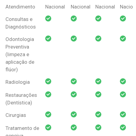
Coberturas
Nacional
Criança
Prótese
Ortodo
Atendimento
Nacional
Nacional
Nacional
Nacion
Amil Dental
Consultas e
Pessoa Física
Diagnósticos
Odontologia
Preventiva
(limpeza e
aplicação de
flúor)
Radiologia
Restaurações
(Dentística)
Cirurgias
Tratamento de
gengiva