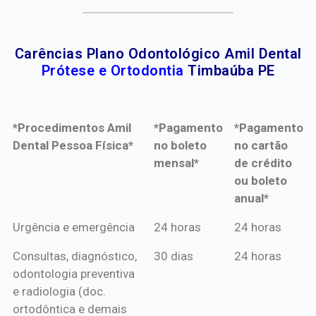
Carências Plano Odontológico Amil Dental
Prótese e Ortodontia
Timbaúba PE
*Procedimentos Amil
*Pagamento
*Pagamento
Dental Pessoa Física*
no boleto
no cartão
mensal*
de crédito
ou boleto
anual*
*Procedimentos Amil
*Pagamento
*Pagamento
Urgência e emergência
24 horas
24 horas
Dental Pessoa Física*
no boleto
no cartão
Consultas, diagnóstico,
30 dias
24 horas
mensal*
de crédito
odontologia preventiva
ou boleto
e radiologia (doc.
anual*
ortodôntica e demais