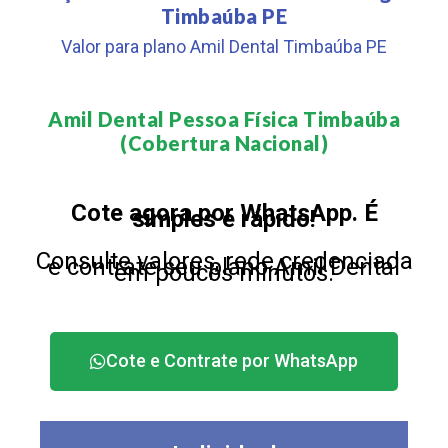
Timbaúba PE
Valor para plano Amil Dental Timbaúba PE
Amil Dental Pessoa Física Timbaúba
(Cobertura Nacional)​
Cote agora por WhatsApp. É
simples e rápido!
Consulte valores, rede credenciada
e contrate seu plano Amil Dental
em poucos minutos.
Cote e Contrate por WhatsApp