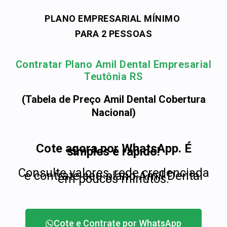
PLANO EMPRESARIAL MÍNIMO
PARA 2 PESSOAS
Contratar Plano Amil Dental Empresarial
Teutônia RS
(Tabela de Preço Amil Dental Cobertura
Nacional)
Cote agora por WhatsApp. É
simples e rápido!
Consulte valores, rede credenciada
e contrate seu plano Amil Dental
em poucos minutos.
Cote e Contrate por WhatsApp