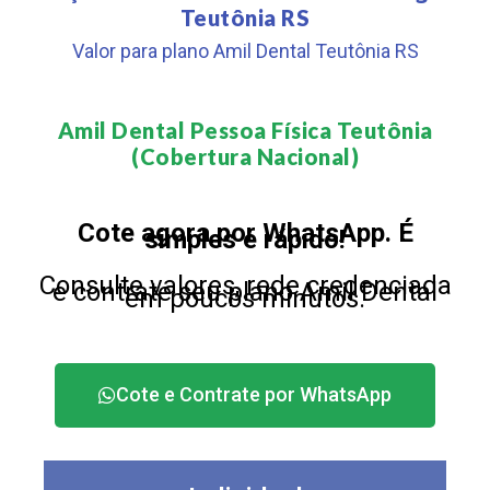
Teutônia RS
Valor para plano Amil Dental Teutônia RS
Amil Dental Pessoa Física Teutônia
(Cobertura Nacional)​
Cote agora por WhatsApp. É
simples e rápido!
Consulte valores, rede credenciada
e contrate seu plano Amil Dental
em poucos minutos.
Cote e Contrate por WhatsApp