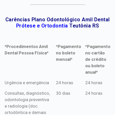
Carências Plano Odontológico Amil Dental
Prótese e Ortodontia
Teutônia RS
*Procedimentos Amil
*Pagamento
*Pagamento
Dental Pessoa Física*
no boleto
no cartão
mensal*
de crédito
ou boleto
anual*
*Procedimentos Amil
*Pagamento
*Pagamento
Urgência e emergência
24 horas
24 horas
Dental Pessoa Física*
no boleto
no cartão
Consultas, diagnóstico,
30 dias
24 horas
mensal*
de crédito
odontologia preventiva
ou boleto
e radiologia (doc.
anual*
ortodôntica e demais