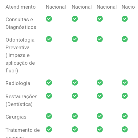
Coberturas
Nacional
Criança
Prótese
Ortodo
Atendimento
Nacional
Nacional
Nacional
Nacion
Amil Dental
Consultas e
Pessoa Física
Diagnósticos
Odontologia
Preventiva
(limpeza e
aplicação de
flúor)
Radiologia
Restaurações
(Dentística)
Cirurgias
Tratamento de
gengiva