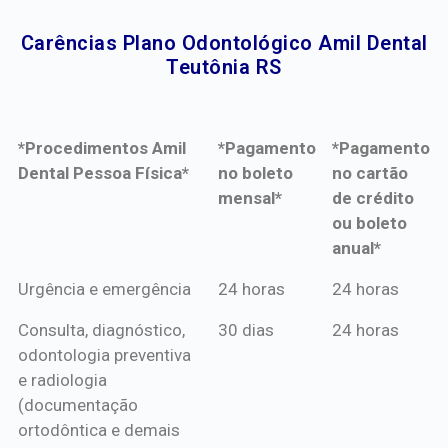
Carências Plano Odontológico Amil Dental
Teutônia RS​
*Procedimentos Amil
*Pagamento
*Pagamento
Dental Pessoa Física*
no boleto
no cartão
mensal*
de crédito
ou boleto
anual*
*Procedimentos Amil
*Pagamento
*Pagamento
Urgência e emergência
24 horas
24 horas
Dental Pessoa Física*
no boleto
no cartão
Consulta, diagnóstico,
30 dias
24 horas
mensal*
de crédito
odontologia preventiva
ou boleto
e radiologia
anual*
(documentação
ortodôntica e demais