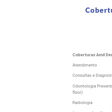
Cobert
Coberturas Amil Den
Coberturas Amil Den
Atendimento
Consultas e Diagnós
Odontologia Preventi
flúor)
Radiologia