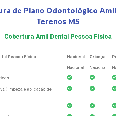
ura de Plano Odontológico Amil
Terenos MS
Cobertura Amil Dental Pessoa Física​
tal Pessoa Física
Nacional
Criança
P
tal Pessoa Física
Nacional
Criança
P
Nacional
Nacional
N
ticos
va (limpeza e aplicação de