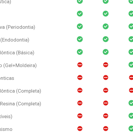
tica)
va (Periodontia)
 (Endodontia)
ntica (Básica)
o (Gel+Moldeira)
nticas
ôntica (Completa)
 Resina (Completa)
íveis)
uxismo