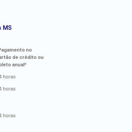
 MS​
Pagamento no
artão de crédito ou
oleto anual*
Pagamento no
4 horas
artão de crédito ou
4 horas
oleto anual*
4 horas