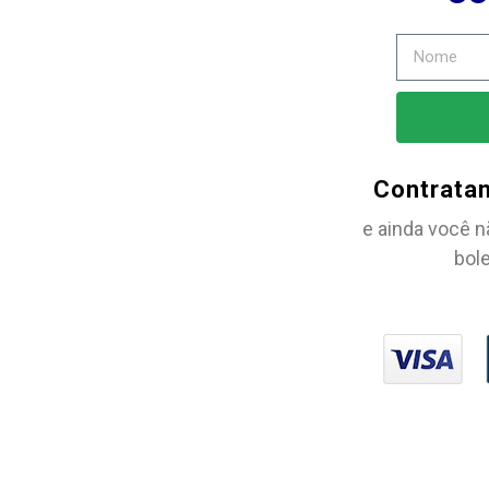
Contrata
e ainda você n
bole