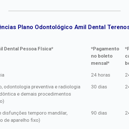
ências Plano Odontológico Amil Dental Terenos
l Dental Pessoa Física*
*Pagamento
*
no boleto
c
mensal*
b
l Dental Pessoa Física*
*Pagamento
*
ia
24 horas
2
no boleto
c
o, odontologia preventiva e radiologia
30 dias
2
mensal*
b
dôntica e demais procedimentos
o)
s e disfunções temporo mandilar,
90 dias
2
o de aparelho fixo)