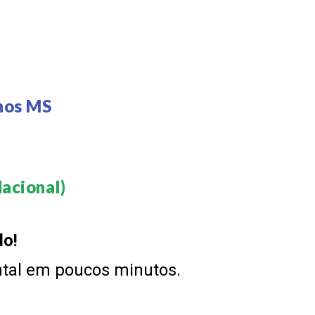
S
nos MS
acional)​
do!
ntal em poucos minutos.