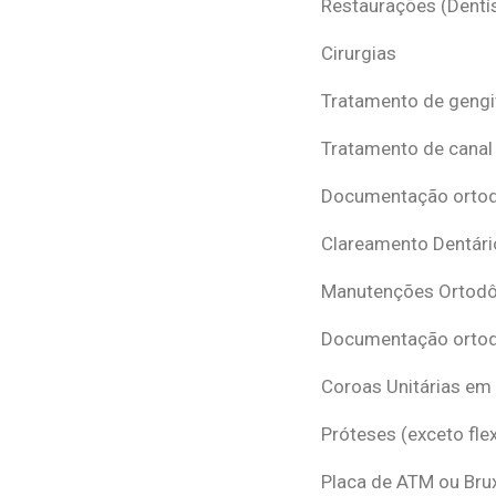
Restaurações (Dentís
Cirurgias
Tratamento de gengi
Tratamento de canal
Documentação ortodô
Clareamento Dentári
Manutenções Ortodô
Documentação ortod
Coroas Unitárias em
Próteses (exceto flex
Placa de ATM ou Br