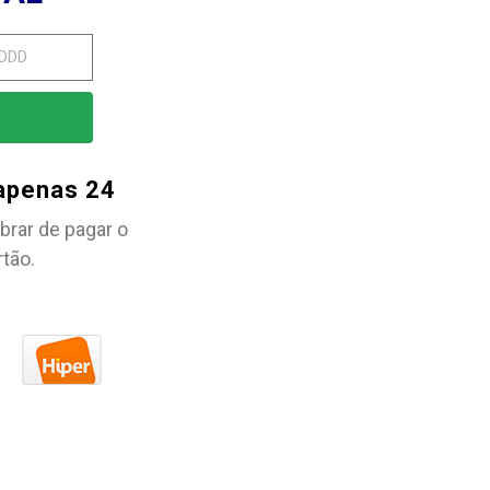
 apenas 24
brar de pagar o
rtão.