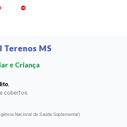
l Terenos MS
ar e Criança​
dito
,
 cobertos.
Agência Nacional de Saúde Suplementar).