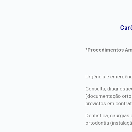
Car
*Procedimentos Ami
*Procedimentos Ami
Urgência e emergênc
Consulta, diagnóstic
(documentação orto
previstos em contrat
Dentística, cirurgia
ortodontia (instalaçã