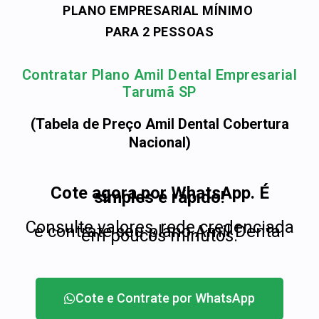
PLANO EMPRESARIAL MÍNIMO
PARA 2 PESSOAS
Contratar Plano Amil Dental Empresarial
Tarumã SP
(Tabela de Preço Amil Dental Cobertura
Nacional)
Cote agora por WhatsApp. É
simples e rápido!
Consulte valores, rede credenciada
e contrate seu plano Amil Dental
em poucos minutos.
Cote e Contrate por WhatsApp