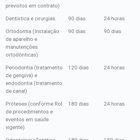
previstos em contrato)
Dentística e cirurgias
90 dias
24 horas
Ortodontia (Instalação
90 dias
90 dias
de aparelho e
manutenções
ortodônticas)
Periodontia (tratamento
120 dias
24 horas
de gengiva) e
endodontia (tratamento
de canal)
Próteses (conforme Rol
180 dias
24 horas
de procedimentos e
eventos em saúde
vigente)
Odontologia Estética
180 dias
180 dias