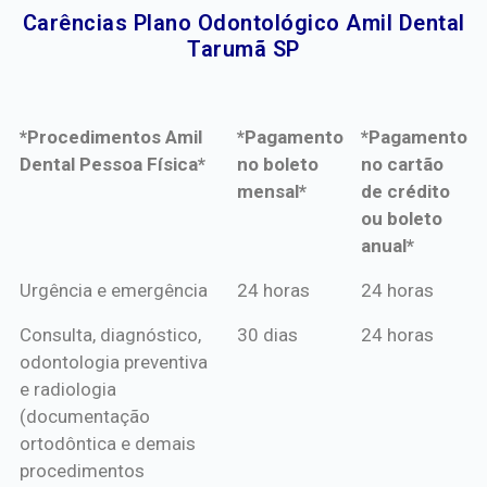
Carências Plano Odontológico Amil Dental
Tarumã SP​
*Procedimentos Amil
*Pagamento
*Pagamento
Dental Pessoa Física*
no boleto
no cartão
mensal*
de crédito
ou boleto
anual*
*Procedimentos Amil
*Pagamento
*Pagamento
Urgência e emergência
24 horas
24 horas
Dental Pessoa Física*
no boleto
no cartão
Consulta, diagnóstico,
30 dias
24 horas
mensal*
de crédito
odontologia preventiva
ou boleto
e radiologia
anual*
(documentação
ortodôntica e demais
procedimentos