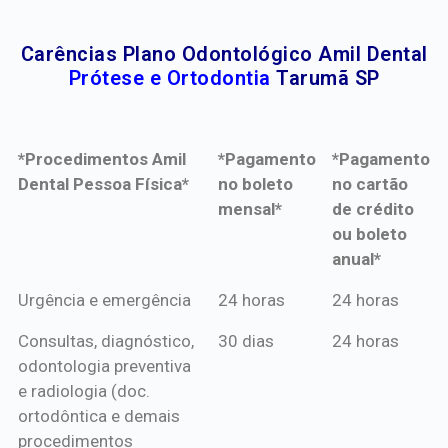
Carências Plano Odontológico Amil Dental
Prótese e Ortodontia
Tarumã SP
*Procedimentos Amil
*Pagamento
*Pagamento
Dental Pessoa Física*
no boleto
no cartão
mensal*
de crédito
ou boleto
anual*
*Procedimentos Amil
*Pagamento
*Pagamento
Urgência e emergência
24 horas
24 horas
Dental Pessoa Física*
no boleto
no cartão
Consultas, diagnóstico,
30 dias
24 horas
mensal*
de crédito
odontologia preventiva
ou boleto
e radiologia (doc.
anual*
ortodôntica e demais
procedimentos