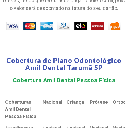
meses, tendo que lembrar de pagar o boleto amil, pois
o valor será descontado na fatura do seu cartão.
Cobertura de Plano Odontológico
Amil Dental Tarumã SP
Cobertura Amil Dental Pessoa Física​
Coberturas
Nacional
Criança
Prótese
Ortodo
Amil Dental
Pessoa Física
Coberturas
Nacional
Criança
Prótese
Ortodo
Atendimento
Nacional
Nacional
Nacional
Nacion