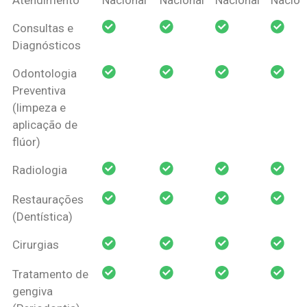
Amil Dental
Consultas e
Pessoa Física
Diagnósticos
Odontologia
Preventiva
(limpeza e
aplicação de
flúor)
Radiologia
Restaurações
(Dentística)
Cirurgias
Tratamento de
gengiva