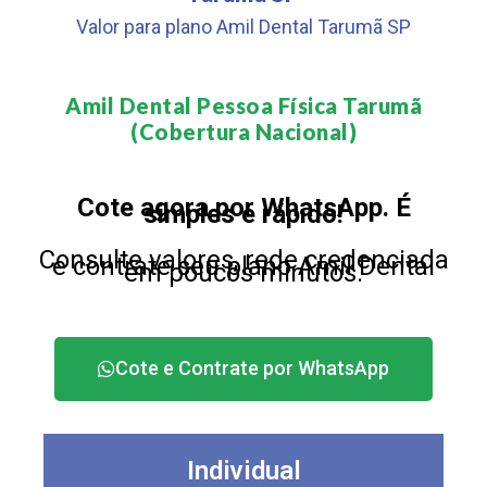
Valor para plano Amil Dental Tarumã SP
Amil Dental Pessoa Física Tarumã
(Cobertura Nacional)​
Cote agora por WhatsApp. É
simples e rápido!
Consulte valores, rede credenciada
e contrate seu plano Amil Dental
em poucos minutos.
Cote e Contrate por WhatsApp
Individual