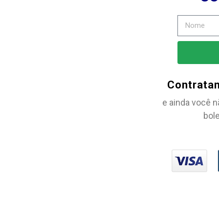
Contrata
e ainda você n
bole