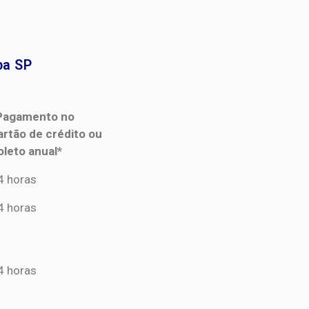
a SP​
Pagamento no
artão de crédito ou
oleto anual*
Pagamento no
4 horas
artão de crédito ou
4 horas
oleto anual*
4 horas