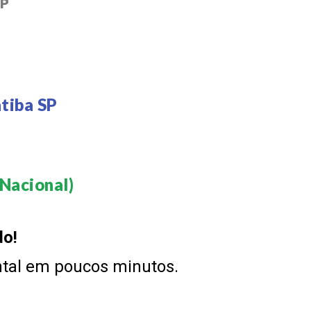
SP
tiba SP
Nacional)​
do!
ntal em poucos minutos.