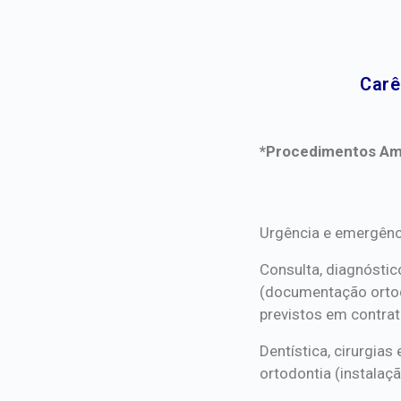
Carê
*Procedimentos Ami
*Procedimentos Ami
Urgência e emergênc
Consulta, diagnóstic
(documentação orto
previstos em contrat
Dentística, cirurgia
ortodontia (instalaçã