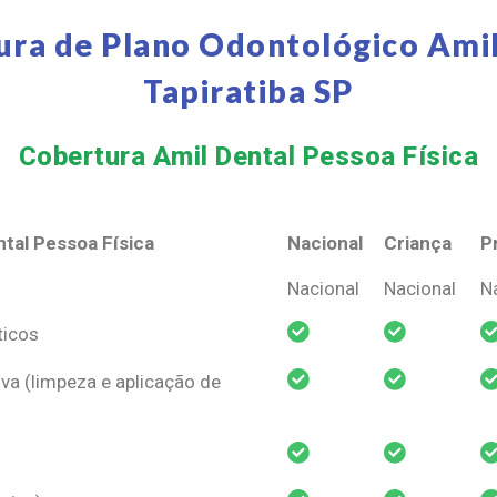
ura de Plano Odontológico Amil
Tapiratiba SP
Cobertura Amil Dental Pessoa Física​
tal Pessoa Física
Nacional
Criança
P
tal Pessoa Física
Nacional
Criança
P
Nacional
Nacional
N
ticos
va (limpeza e aplicação de