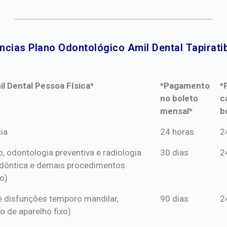
ncias Plano Odontológico Amil Dental Tapiratib
l Dental Pessoa Física*
*Pagamento
*
no boleto
c
mensal*
b
l Dental Pessoa Física*
*Pagamento
*
ia
24 horas
2
no boleto
c
o, odontologia preventiva e radiologia
30 dias
2
mensal*
b
dôntica e demais procedimentos
o)
s e disfunções temporo mandilar,
90 dias
2
o de aparelho fixo)