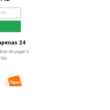
 apenas 24
brar de pagar o
rtão.