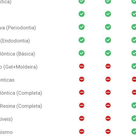
tica)
va (Periodontia)
 (Endodontia)
ntica (Básica)
o (Gel+Moldeira)
nticas
ôntica (Completa)
 Resina (Completa)
íveis)
uxismo