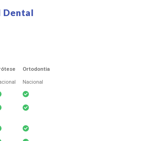
 Dental
rótese
Ortodontia
rótese
Ortodontia
acional
Nacional