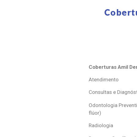
Cobert
Coberturas Amil Den
Coberturas Amil Den
Atendimento
Consultas e Diagnós
Odontologia Preventi
flúor)
Radiologia