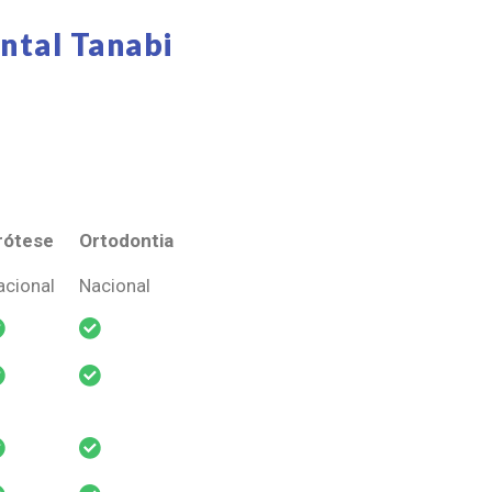
ntal Tanabi
rótese
Ortodontia
rótese
Ortodontia
acional
Nacional