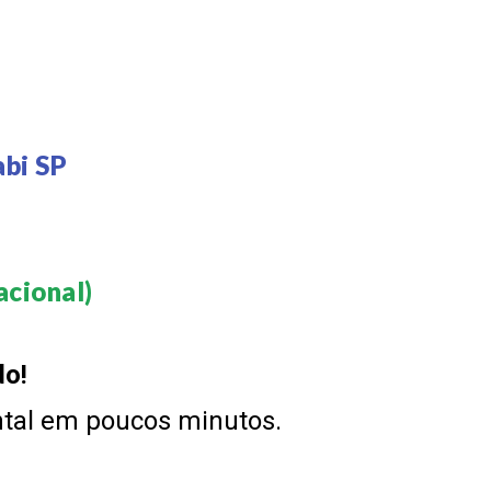
abi SP
cional)​
do!
ntal em poucos minutos.