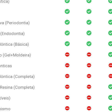
tica)
va (Periodontia)
 (Endodontia)
ntica (Básica)
o (Gel+Moldeira)
nticas
ôntica (Completa)
 Resina (Completa)
íveis)
uxismo