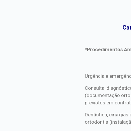
Ca
*Procedimentos Ami
*Procedimentos Ami
Urgência e emergênc
Consulta, diagnóstic
(documentação orto
previstos em contrat
Dentística, cirurgia
ortodontia (instalaçã