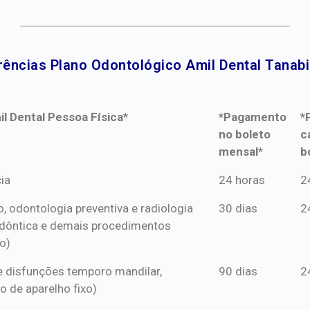
rências Plano Odontológico Amil Dental Tanabi 
l Dental Pessoa Física*
*Pagamento
*
no boleto
c
mensal*
b
l Dental Pessoa Física*
*Pagamento
*
ia
24 horas
2
no boleto
c
o, odontologia preventiva e radiologia
30 dias
2
mensal*
b
dôntica e demais procedimentos
o)
s e disfunções temporo mandilar,
90 dias
2
o de aparelho fixo)