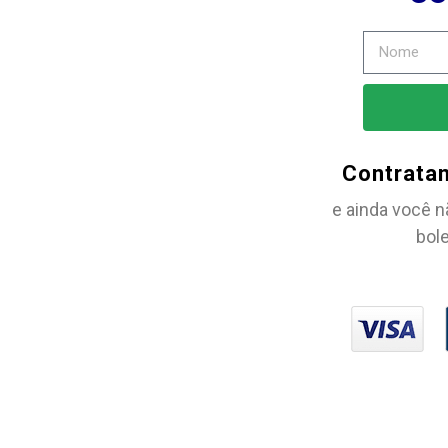
Contrata
e ainda você n
bole