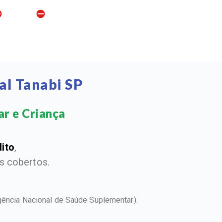
al Tanabi SP
r e Criança​
dito
,
 cobertos.
gência Nacional de Saúde Suplementar).