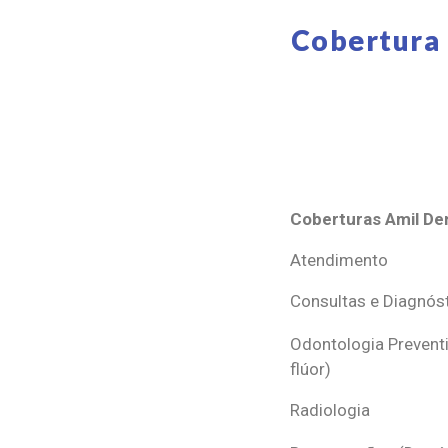
Cobertura 
Coberturas Amil Den
Coberturas Amil Den
Atendimento
Consultas e Diagnós
Odontologia Preventi
flúor)
Radiologia