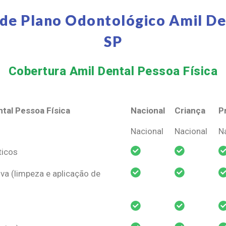
de Plano Odontológico Amil De
SP
Cobertura Amil Dental Pessoa Física​
tal Pessoa Física
Nacional
Criança
P
tal Pessoa Física
Nacional
Criança
P
Nacional
Nacional
N
ticos
va (limpeza e aplicação de