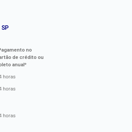
SP​
Pagamento no
artão de crédito ou
oleto anual*
Pagamento no
4 horas
artão de crédito ou
4 horas
oleto anual*
4 horas