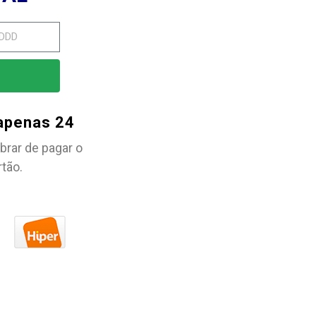
 apenas 24
brar de pagar o
rtão.