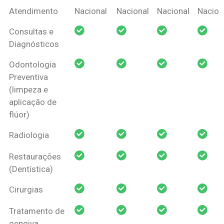
Coberturas
Nacional
Criança
Prótese
Ortodo
Atendimento
Nacional
Nacional
Nacional
Nacion
Amil Dental
Consultas e
Pessoa Física
Diagnósticos
Odontologia
Preventiva
(limpeza e
aplicação de
flúor)
Radiologia
Restaurações
(Dentística)
Cirurgias
Tratamento de
gengiva