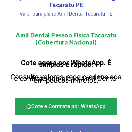
Tacaratu PE
Valor para plano Amil Dental Tacaratu PE
Amil Dental Pessoa Física Tacaratu
(Cobertura Nacional)​
Cote agora por WhatsApp. É
simples e rápido!
Consulte valores, rede credenciada
e contrate seu plano Amil Dental
em poucos minutos.
Cote e Contrate por WhatsApp