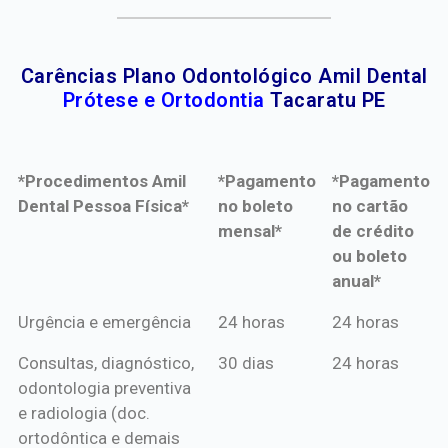
Carências Plano Odontológico Amil Dental
Prótese e Ortodontia
Tacaratu PE
*Procedimentos Amil
*Pagamento
*Pagamento
Dental Pessoa Física*
no boleto
no cartão
mensal*
de crédito
ou boleto
anual*
*Procedimentos Amil
*Pagamento
*Pagamento
Urgência e emergência
24 horas
24 horas
Dental Pessoa Física*
no boleto
no cartão
Consultas, diagnóstico,
30 dias
24 horas
mensal*
de crédito
odontologia preventiva
ou boleto
e radiologia (doc.
anual*
ortodôntica e demais