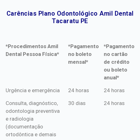
Carências Plano Odontológico Amil Dental
Tacaratu PE​
*Procedimentos Amil
*Pagamento
*Pagamento
Dental Pessoa Física*
no boleto
no cartão
mensal*
de crédito
ou boleto
anual*
*Procedimentos Amil
*Pagamento
*Pagamento
Urgência e emergência
24 horas
24 horas
Dental Pessoa Física*
no boleto
no cartão
Consulta, diagnóstico,
30 dias
24 horas
mensal*
de crédito
odontologia preventiva
ou boleto
e radiologia
anual*
(documentação
ortodôntica e demais