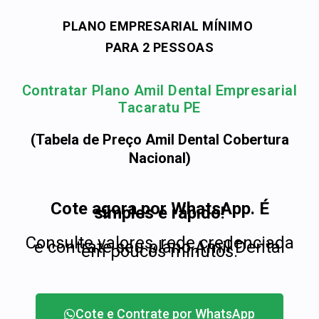
PLANO EMPRESARIAL MÍNIMO
PARA 2 PESSOAS
Contratar Plano Amil Dental Empresarial
Tacaratu PE
(Tabela de Preço Amil Dental Cobertura
Nacional)
Cote agora por WhatsApp. É
simples e rápido!
Consulte valores, rede credenciada
e contrate seu plano Amil Dental
em poucos minutos.
Cote e Contrate por WhatsApp