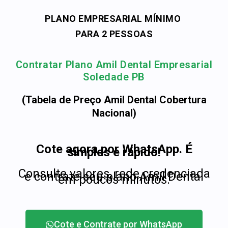
PLANO EMPRESARIAL MÍNIMO
PARA 2 PESSOAS
Contratar Plano Amil Dental Empresarial
Soledade PB
(Tabela de Preço Amil Dental Cobertura
Nacional)
Cote agora por WhatsApp. É
simples e rápido!
Consulte valores, rede credenciada
e contrate seu plano Amil Dental
em poucos minutos.
Cote e Contrate por WhatsApp