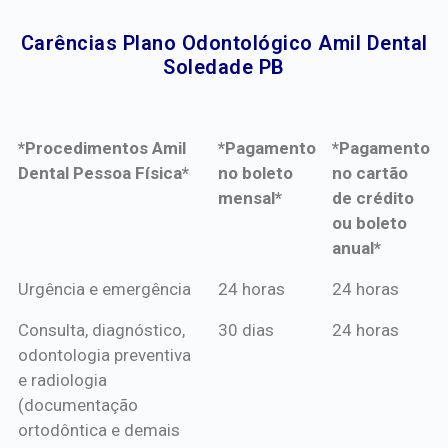
Carências Plano Odontológico Amil Dental
Soledade PB​
*Procedimentos Amil
*Pagamento
*Pagamento
Dental Pessoa Física*
no boleto
no cartão
mensal*
de crédito
ou boleto
anual*
*Procedimentos Amil
*Pagamento
*Pagamento
Urgência e emergência
24 horas
24 horas
Dental Pessoa Física*
no boleto
no cartão
Consulta, diagnóstico,
30 dias
24 horas
mensal*
de crédito
odontologia preventiva
ou boleto
e radiologia
anual*
(documentação
ortodôntica e demais