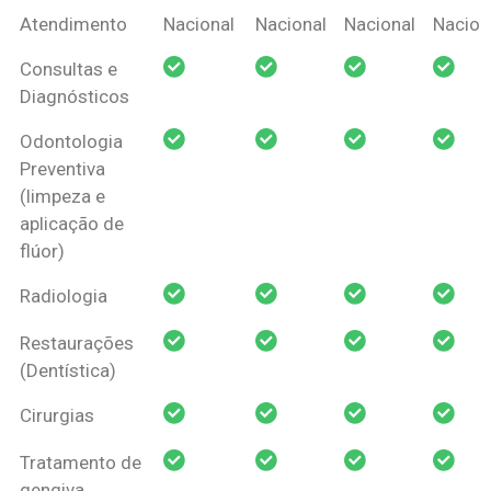
Coberturas
Nacional
Criança
Prótese
Ortodo
Atendimento
Nacional
Nacional
Nacional
Nacion
Amil Dental
Consultas e
Pessoa Física
Diagnósticos
Odontologia
Preventiva
(limpeza e
aplicação de
flúor)
Radiologia
Restaurações
(Dentística)
Cirurgias
Tratamento de
gengiva