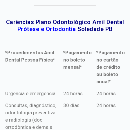
Carências Plano Odontológico Amil Dental
Prótese e Ortodontia
Soledade PB
*Procedimentos Amil
*Pagamento
*Pagamento
Dental Pessoa Física*
no boleto
no cartão
mensal*
de crédito
ou boleto
anual*
*Procedimentos Amil
*Pagamento
*Pagamento
Urgência e emergência
24 horas
24 horas
Dental Pessoa Física*
no boleto
no cartão
Consultas, diagnóstico,
30 dias
24 horas
mensal*
de crédito
odontologia preventiva
ou boleto
e radiologia (doc.
anual*
ortodôntica e demais