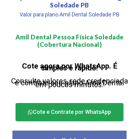
Soledade PB
Valor para plano Amil Dental Soledade PB
Amil Dental Pessoa Física Soledade
(Cobertura Nacional)​
Cote agora por WhatsApp. É
simples e rápido!
Consulte valores, rede credenciada
e contrate seu plano Amil Dental
em poucos minutos.
Cote e Contrate por WhatsApp