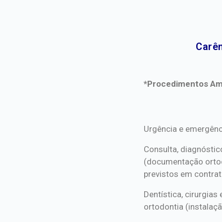
Carên
*Procedimentos Ami
*Procedimentos Ami
Urgência e emergênc
Consulta, diagnóstic
(documentação orto
previstos em contrat
Dentística, cirurgia
ortodontia (instalaçã