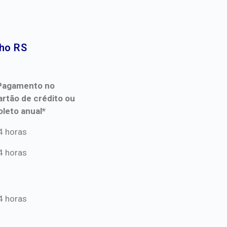
ho RS​
Pagamento no
artão de crédito ou
oleto anual*
Pagamento no
4 horas
artão de crédito ou
4 horas
oleto anual*
4 horas