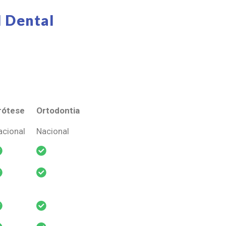
 Dental
rótese
Ortodontia
rótese
Ortodontia
acional
Nacional