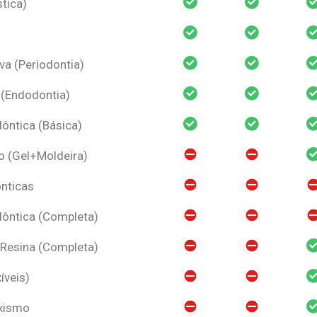
tica)
va (Periodontia)
 (Endodontia)
ntica (Básica)
o (Gel+Moldeira)
nticas
ôntica (Completa)
 Resina (Completa)
íveis)
uxismo