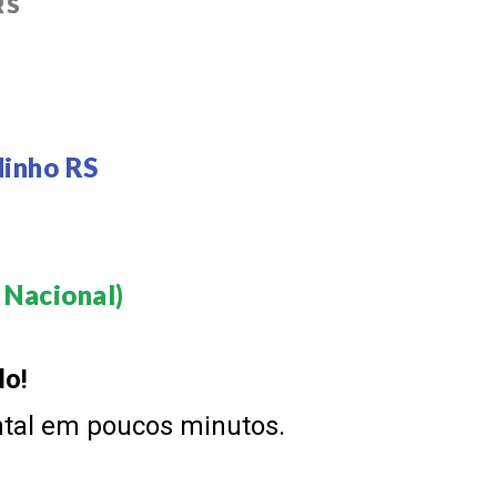
RS
dinho RS
Nacional)​
do!
ntal em poucos minutos.