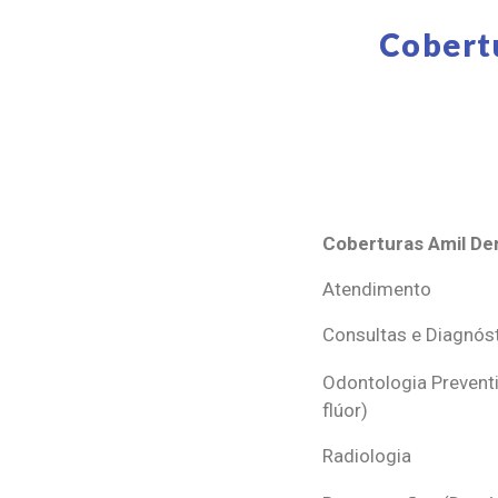
Cobert
Coberturas Amil Den
Coberturas Amil Den
Atendimento
Consultas e Diagnós
Odontologia Preventi
flúor)
Radiologia