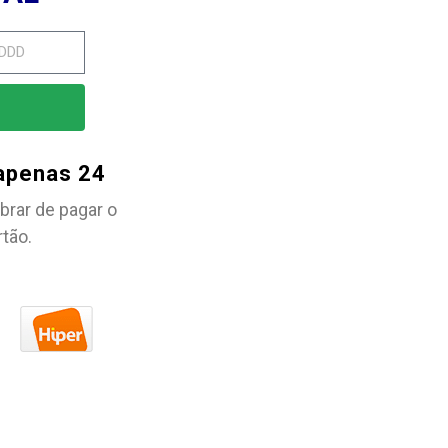
 apenas 24
brar de pagar o
rtão.