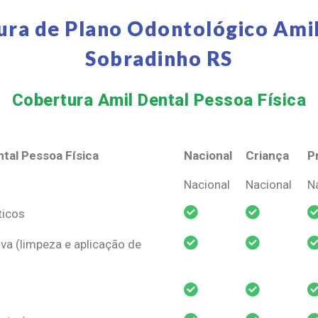
ura de Plano Odontológico Amil
Sobradinho RS
Cobertura Amil Dental Pessoa Física​
tal Pessoa Física
Nacional
Criança
P
tal Pessoa Física
Nacional
Criança
P
Nacional
Nacional
N
ticos
va (limpeza e aplicação de