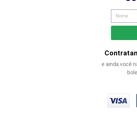
Contrata
e ainda você n
bole