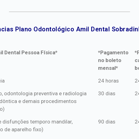
cias Plano Odontológico Amil Dental Sobradin
l Dental Pessoa Física*
*Pagamento
*
no boleto
c
mensal*
b
l Dental Pessoa Física*
*Pagamento
*
ia
24 horas
2
no boleto
c
o, odontologia preventiva e radiologia
30 dias
2
mensal*
b
dôntica e demais procedimentos
o)
s e disfunções temporo mandilar,
90 dias
2
o de aparelho fixo)