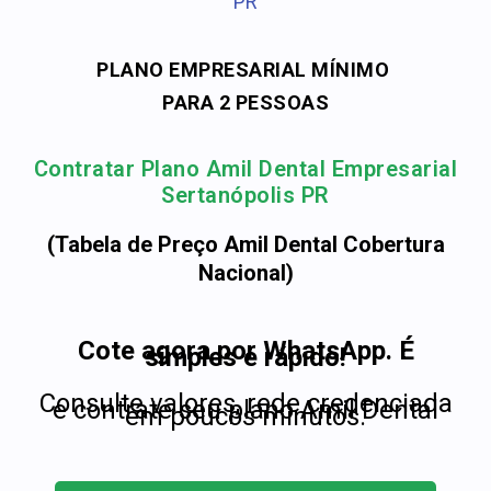
PR
PLANO EMPRESARIAL MÍNIMO
PARA 2 PESSOAS
Contratar Plano Amil Dental Empresarial
Sertanópolis PR
(Tabela de Preço Amil Dental Cobertura
Nacional)
Cote agora por WhatsApp. É
simples e rápido!
Consulte valores, rede credenciada
e contrate seu plano Amil Dental
em poucos minutos.