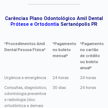
Carências Plano Odontológico Amil Dental
Prótese e Ortodontia
Sertanópolis PR
*Procedimentos Amil
*Pagamento
*Pagamento
Dental Pessoa Física*
no boleto
no cartão
mensal*
de crédito
ou boleto
anual*
*Procedimentos Amil
*Pagamento
*Pagamento
Urgência e emergência
24 horas
24 horas
Dental Pessoa Física*
no boleto
no cartão
Consultas, diagnóstico,
30 dias
24 horas
mensal*
de crédito
odontologia preventiva
ou boleto
e radiologia (doc.
anual*
ortodôntica e demais