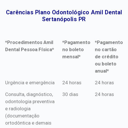
Carências Plano Odontológico Amil Dental
Sertanópolis PR​
*Procedimentos Amil
*Pagamento
*Pagamento
Dental Pessoa Física*
no boleto
no cartão
mensal*
de crédito
ou boleto
anual*
*Procedimentos Amil
*Pagamento
*Pagamento
Urgência e emergência
24 horas
24 horas
Dental Pessoa Física*
no boleto
no cartão
Consulta, diagnóstico,
30 dias
24 horas
mensal*
de crédito
odontologia preventiva
ou boleto
e radiologia
anual*
(documentação
ortodôntica e demais