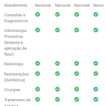
Coberturas
Nacional
Criança
Prótese
Ortodo
Atendimento
Nacional
Nacional
Nacional
Nacion
Amil Dental
Consultas e
Pessoa Física
Diagnósticos
Odontologia
Preventiva
(limpeza e
aplicação de
flúor)
Radiologia
Restaurações
(Dentística)
Cirurgias
Tratamento de
gengiva