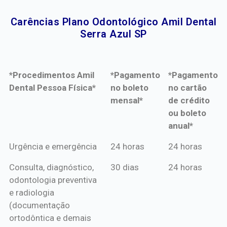
Carências Plano Odontológico Amil Dental
Serra Azul SP​
*Procedimentos Amil
*Pagamento
*Pagamento
Dental Pessoa Física*
no boleto
no cartão
mensal*
de crédito
ou boleto
anual*
*Procedimentos Amil
*Pagamento
*Pagamento
Urgência e emergência
24 horas
24 horas
Dental Pessoa Física*
no boleto
no cartão
Consulta, diagnóstico,
30 dias
24 horas
mensal*
de crédito
odontologia preventiva
ou boleto
e radiologia
anual*
(documentação
ortodôntica e demais