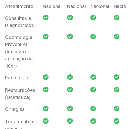
Coberturas
Nacional
Criança
Prótese
Ortodo
Atendimento
Nacional
Nacional
Nacional
Nacion
Amil Dental
Consultas e
Pessoa Física
Diagnósticos
Odontologia
Preventiva
(limpeza e
aplicação de
flúor)
Radiologia
Restaurações
(Dentística)
Cirurgias
Tratamento de
gengiva