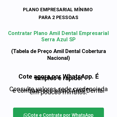
PLANO EMPRESARIAL MÍNIMO
PARA 2 PESSOAS
Contratar Plano Amil Dental Empresarial
Serra Azul SP
(Tabela de Preço Amil Dental Cobertura
Nacional)
Cote agora por WhatsApp. É
simples e rápido!
Consulte valores, rede credenciada
e contrate seu plano Amil Dental
em poucos minutos.
Cote e Contrate por WhatsApp