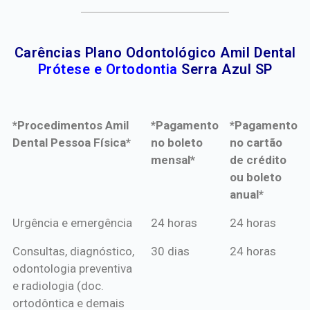
Carências Plano Odontológico Amil Dental
Prótese e Ortodontia
Serra Azul SP
*Procedimentos Amil
*Pagamento
*Pagamento
Dental Pessoa Física*
no boleto
no cartão
mensal*
de crédito
ou boleto
anual*
*Procedimentos Amil
*Pagamento
*Pagamento
Urgência e emergência
24 horas
24 horas
Dental Pessoa Física*
no boleto
no cartão
Consultas, diagnóstico,
30 dias
24 horas
mensal*
de crédito
odontologia preventiva
ou boleto
e radiologia (doc.
anual*
ortodôntica e demais