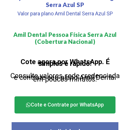
Serra Azul SP
Valor para plano Amil Dental Serra Azul SP
Amil Dental Pessoa Física Serra Azul
(Cobertura Nacional)​
Cote agora por WhatsApp. É
simples e rápido!
Consulte valores, rede credenciada
e contrate seu plano Amil Dental
em poucos minutos.
Cote e Contrate por WhatsApp