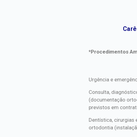
Carê
*Procedimentos Ami
*Procedimentos Ami
Urgência e emergênc
Consulta, diagnóstic
(documentação orto
previstos em contrat
Dentística, cirurgia
ortodontia (instalaçã