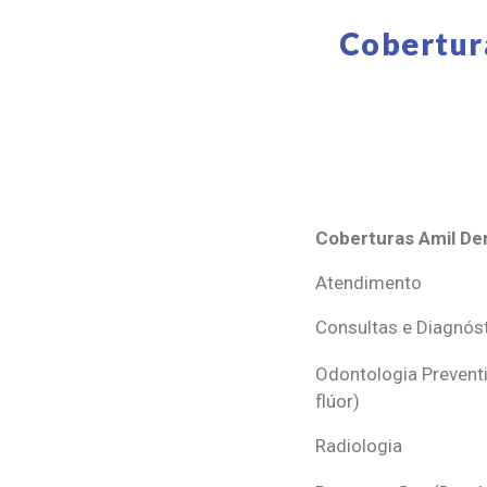
Cobertur
Coberturas Amil Den
Coberturas Amil Den
Atendimento
Consultas e Diagnós
Odontologia Preventi
flúor)
Radiologia