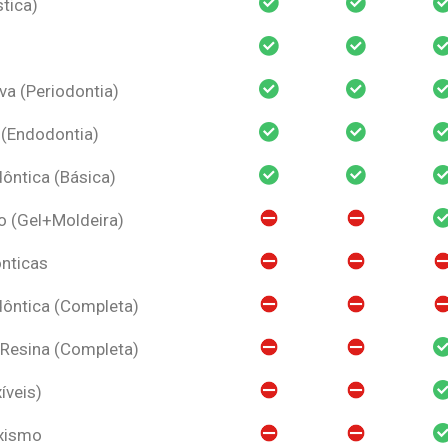
tica)
va (Periodontia)
 (Endodontia)
ntica (Básica)
o (Gel+Moldeira)
nticas
ôntica (Completa)
 Resina (Completa)
íveis)
uxismo