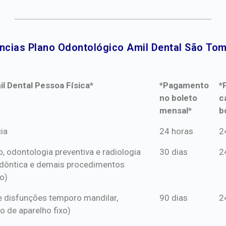
ncias Plano Odontológico Amil Dental São Tom
l Dental Pessoa Física*
*Pagamento
*
no boleto
c
mensal*
b
l Dental Pessoa Física*
*Pagamento
*
ia
24 horas
2
no boleto
c
o, odontologia preventiva e radiologia
30 dias
2
mensal*
b
dôntica e demais procedimentos
o)
s e disfunções temporo mandilar,
90 dias
2
o de aparelho fixo)