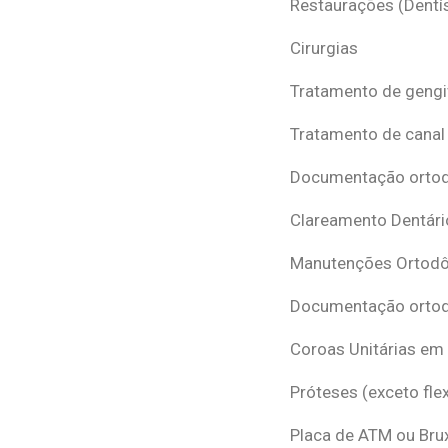
Restaurações (Dentís
Cirurgias
Tratamento de gengi
Tratamento de canal
Documentação ortodô
Clareamento Dentári
Manutenções Ortodô
Documentação ortod
Coroas Unitárias em
Próteses (exceto flex
Placa de ATM ou Br