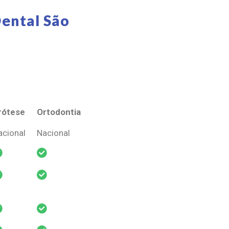
ental São
rótese
Ortodontia
rótese
Ortodontia
acional
Nacional