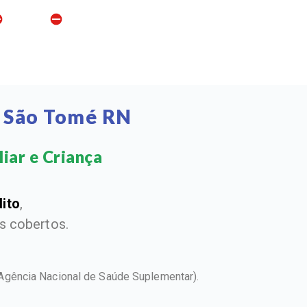
l São Tomé RN
iar e Criança​
dito
,
 cobertos.
Agência Nacional de Saúde Suplementar).