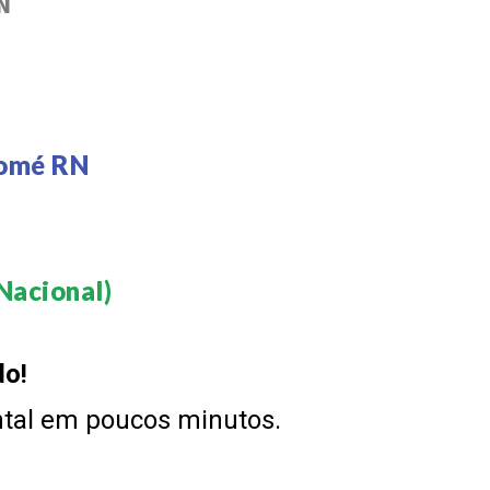
N
Tomé RN
acional)​
do!
ntal em poucos minutos.