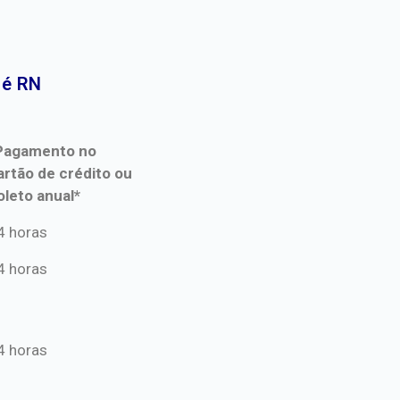
é RN​
Pagamento no
artão de crédito ou
oleto anual*
Pagamento no
4 horas
artão de crédito ou
4 horas
oleto anual*
4 horas