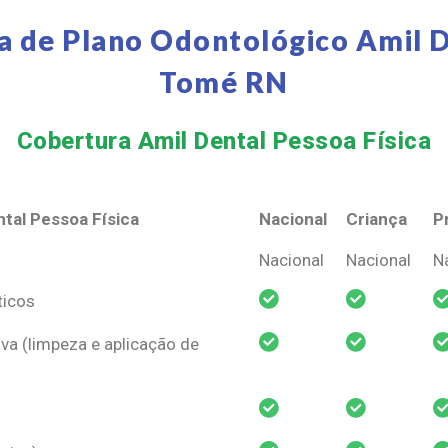
a de Plano Odontológico Amil D
Tomé RN
Cobertura Amil Dental Pessoa Física​
tal Pessoa Física
Nacional
Criança
P
tal Pessoa Física
Nacional
Criança
P
Nacional
Nacional
N
ticos
va (limpeza e aplicação de