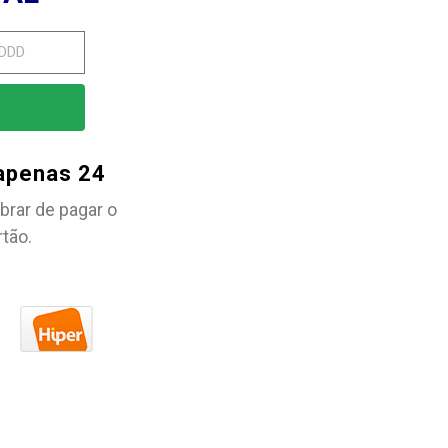
 apenas 24
brar de pagar o
rtão.