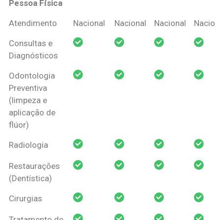
Pessoa Física
Coberturas
Nacional
Criança
Prótese
Ortodo
Atendimento
Nacional
Nacional
Nacional
Nacion
Amil Dental
Consultas e
Pessoa Física
Diagnósticos
Odontologia
Preventiva
(limpeza e
aplicação de
flúor)
Radiologia
Restaurações
(Dentística)
Cirurgias
Tratamento de