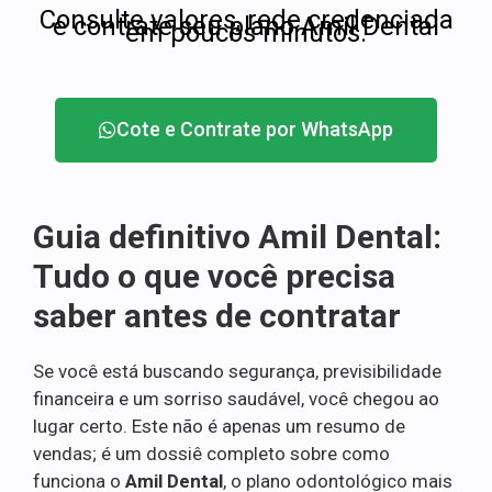
Consulte valores, rede credenciada
e contrate seu plano Amil Dental
em poucos minutos.
Cote e Contrate por WhatsApp
Guia definitivo Amil Dental:
Tudo o que você precisa
saber antes de contratar
Se você está buscando segurança, previsibilidade
financeira e um sorriso saudável, você chegou ao
lugar certo. Este não é apenas um resumo de
vendas; é um dossiê completo sobre como
funciona o
Amil Dental
, o plano odontológico mais