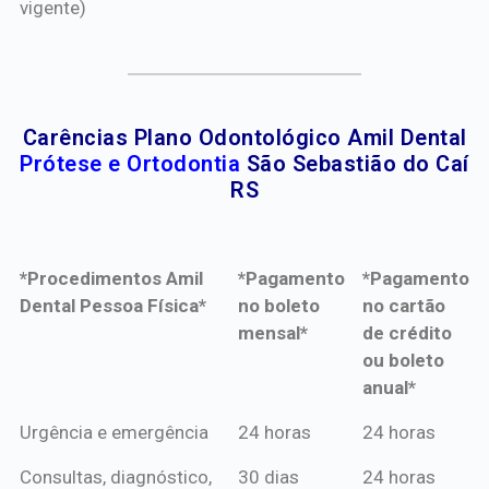
vigente)
Carências Plano Odontológico Amil Dental
Prótese e Ortodontia
São Sebastião do Caí
RS
*Procedimentos Amil
*Pagamento
*Pagamento
Dental Pessoa Física*
no boleto
no cartão
mensal*
de crédito
ou boleto
anual*
*Procedimentos Amil
*Pagamento
*Pagamento
Urgência e emergência
24 horas
24 horas
Dental Pessoa Física*
no boleto
no cartão
Consultas, diagnóstico,
30 dias
24 horas
mensal*
de crédito