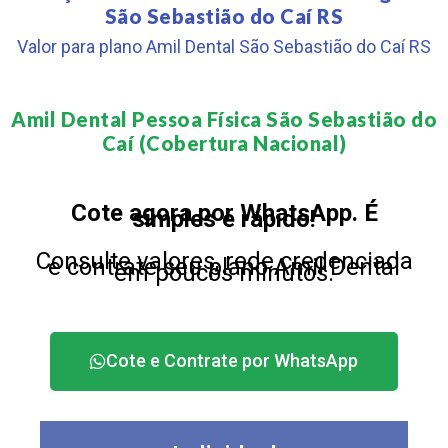
São Sebastião do Caí RS
Valor para plano Amil Dental São Sebastião do Caí RS
Amil Dental Pessoa Física São Sebastião do
Caí (Cobertura Nacional)​
Cote agora por WhatsApp. É
simples e rápido!
Consulte valores, rede credenciada
e contrate seu plano Amil Dental
em poucos minutos.
Cote e Contrate por WhatsApp