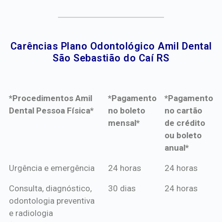
Carências Plano Odontológico Amil Dental
São Sebastião do Caí RS​
*Procedimentos Amil
*Pagamento
*Pagamento
Dental Pessoa Física*
no boleto
no cartão
mensal*
de crédito
ou boleto
anual*
*Procedimentos Amil
*Pagamento
*Pagamento
Urgência e emergência
24 horas
24 horas
Dental Pessoa Física*
no boleto
no cartão
Consulta, diagnóstico,
30 dias
24 horas
mensal*
de crédito
odontologia preventiva
ou boleto
e radiologia
anual*