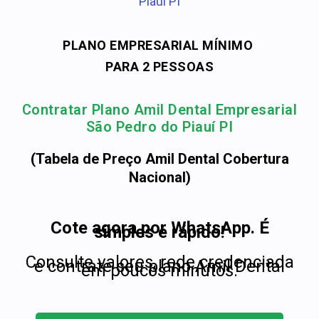
Piauí PI
PLANO EMPRESARIAL MÍNIMO
PARA 2 PESSOAS
Contratar Plano Amil Dental Empresarial
São Pedro do Piauí PI
(Tabela de Preço Amil Dental Cobertura
Nacional)
Cote agora por WhatsApp. É
simples e rápido!
Consulte valores, rede credenciada
e contrate seu plano Amil Dental
em poucos minutos.