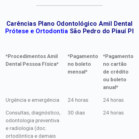
Carências Plano Odontológico Amil Dental
Prótese e Ortodontia
São Pedro do Piauí PI
*Procedimentos Amil
*Pagamento
*Pagamento
Dental Pessoa Física*
no boleto
no cartão
mensal*
de crédito
ou boleto
anual*
*Procedimentos Amil
*Pagamento
*Pagamento
Urgência e emergência
24 horas
24 horas
Dental Pessoa Física*
no boleto
no cartão
Consultas, diagnóstico,
30 dias
24 horas
mensal*
de crédito
odontologia preventiva
ou boleto
e radiologia (doc.
anual*
ortodôntica e demais