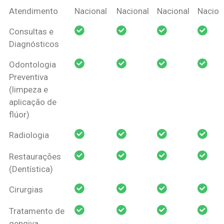
Coberturas
Nacional
Criança
Prótese
Ortodo
Atendimento
Nacional
Nacional
Nacional
Nacion
Amil Dental
Consultas e
Pessoa Física
Diagnósticos
Odontologia
Preventiva
(limpeza e
aplicação de
flúor)
Radiologia
Restaurações
(Dentística)
Cirurgias
Tratamento de
gengiva