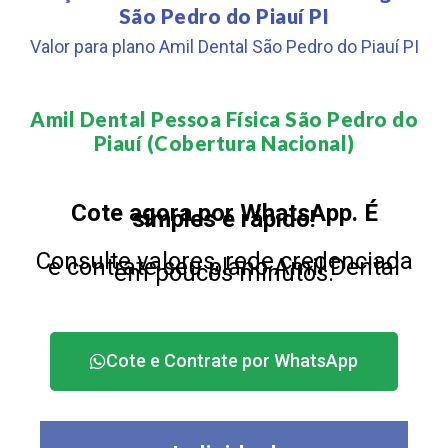
São Pedro do Piauí PI
Valor para plano Amil Dental São Pedro do Piauí PI
Amil Dental Pessoa Física São Pedro do
Piauí (Cobertura Nacional)​
Cote agora por WhatsApp. É
simples e rápido!
Consulte valores, rede credenciada
e contrate seu plano Amil Dental
em poucos minutos.
Cote e Contrate por WhatsApp