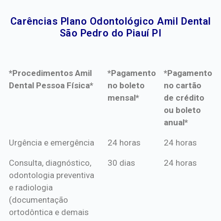
Carências Plano Odontológico Amil Dental
São Pedro do Piauí PI​
*Procedimentos Amil
*Pagamento
*Pagamento
Dental Pessoa Física*
no boleto
no cartão
mensal*
de crédito
ou boleto
anual*
*Procedimentos Amil
*Pagamento
*Pagamento
Urgência e emergência
24 horas
24 horas
Dental Pessoa Física*
no boleto
no cartão
Consulta, diagnóstico,
30 dias
24 horas
mensal*
de crédito
odontologia preventiva
ou boleto
e radiologia
anual*
(documentação
ortodôntica e demais