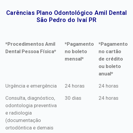
Carências Plano Odontológico Amil Dental
São Pedro do Ivaí PR​
*Procedimentos Amil
*Pagamento
*Pagamento
Dental Pessoa Física*
no boleto
no cartão
mensal*
de crédito
ou boleto
anual*
*Procedimentos Amil
*Pagamento
*Pagamento
Urgência e emergência
24 horas
24 horas
Dental Pessoa Física*
no boleto
no cartão
Consulta, diagnóstico,
30 dias
24 horas
mensal*
de crédito
odontologia preventiva
ou boleto
e radiologia
anual*
(documentação
ortodôntica e demais