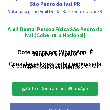
São Pedro do Ivaí PR
Valor para plano Amil Dental São Pedro do Ivaí PR
Amil Dental Pessoa Física São Pedro do
Ivaí (Cobertura Nacional)​
Cote agora por WhatsApp. É
simples e rápido!
Consulte valores, rede credenciada
e contrate seu plano Amil Dental
em poucos minutos.
Cote e Contrate por WhatsApp