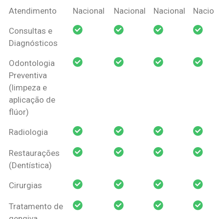
Coberturas
Nacional
Criança
Prótese
Ortodo
Atendimento
Nacional
Nacional
Nacional
Nacion
Amil Dental
Consultas e
Pessoa Física
Diagnósticos
Odontologia
Preventiva
(limpeza e
aplicação de
flúor)
Radiologia
Restaurações
(Dentística)
Cirurgias
Tratamento de
gengiva