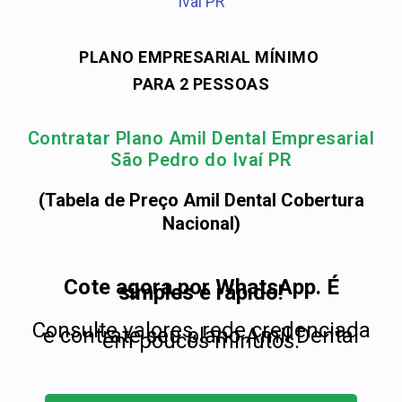
Ivaí PR
PLANO EMPRESARIAL MÍNIMO
PARA 2 PESSOAS
Contratar Plano Amil Dental Empresarial
São Pedro do Ivaí PR
(Tabela de Preço Amil Dental Cobertura
Nacional)
Cote agora por WhatsApp. É
simples e rápido!
Consulte valores, rede credenciada
e contrate seu plano Amil Dental
em poucos minutos.