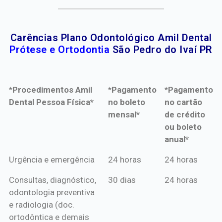
Carências Plano Odontológico Amil Dental
Prótese e Ortodontia
São Pedro do Ivaí PR
*Procedimentos Amil
*Pagamento
*Pagamento
Dental Pessoa Física*
no boleto
no cartão
mensal*
de crédito
ou boleto
anual*
*Procedimentos Amil
*Pagamento
*Pagamento
Urgência e emergência
24 horas
24 horas
Dental Pessoa Física*
no boleto
no cartão
Consultas, diagnóstico,
30 dias
24 horas
mensal*
de crédito
odontologia preventiva
ou boleto
e radiologia (doc.
anual*
ortodôntica e demais