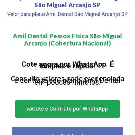
São Miguel Arcanjo SP
Valor para plano Amil Dental São Miguel Arcanjo SP
Amil Dental Pessoa Física São Miguel
Arcanjo (Cobertura Nacional)​
Cote agora por WhatsApp. É
simples e rápido!
Consulte valores, rede credenciada
e contrate seu plano Amil Dental
em poucos minutos.
Cote e Contrate por WhatsApp