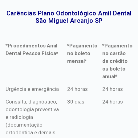
Carências Plano Odontológico Amil Dental
São Miguel Arcanjo SP​
*Procedimentos Amil
*Pagamento
*Pagamento
Dental Pessoa Física*
no boleto
no cartão
mensal*
de crédito
ou boleto
anual*
*Procedimentos Amil
*Pagamento
*Pagamento
Urgência e emergência
24 horas
24 horas
Dental Pessoa Física*
no boleto
no cartão
Consulta, diagnóstico,
30 dias
24 horas
mensal*
de crédito
odontologia preventiva
ou boleto
e radiologia
anual*
(documentação
ortodôntica e demais