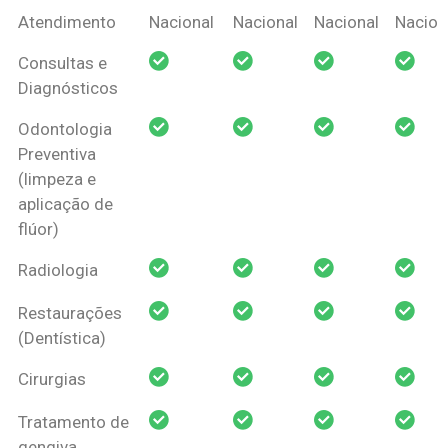
Coberturas
Nacional
Criança
Prótese
Ortodo
Atendimento
Nacional
Nacional
Nacional
Nacion
Amil Dental
Consultas e
Pessoa Física
Diagnósticos
Odontologia
Preventiva
(limpeza e
aplicação de
flúor)
Radiologia
Restaurações
(Dentística)
Cirurgias
Tratamento de
gengiva