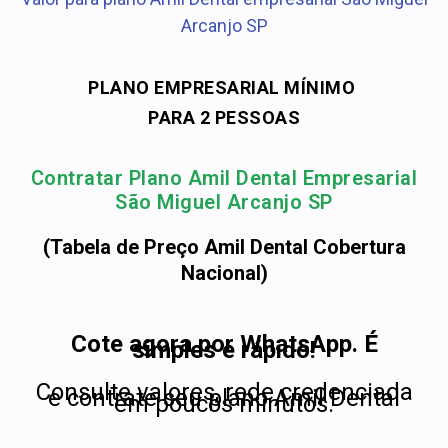
Arcanjo SP
PLANO EMPRESARIAL MÍNIMO
PARA 2 PESSOAS
Contratar Plano Amil Dental Empresarial
São Miguel Arcanjo SP
(Tabela de Preço Amil Dental Cobertura
Nacional)
Cote agora por WhatsApp. É
simples e rápido!
Consulte valores, rede credenciada
e contrate seu plano Amil Dental
em poucos minutos.