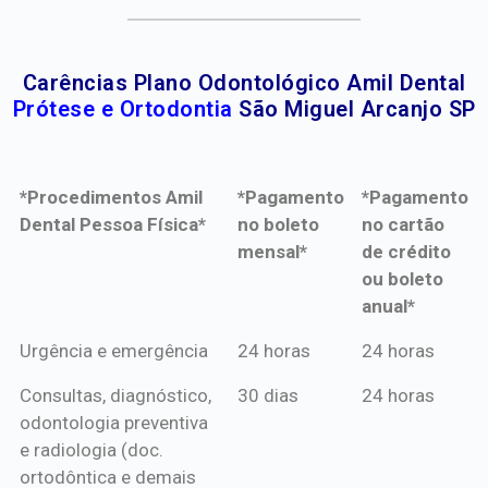
Carências Plano Odontológico Amil Dental
Prótese e Ortodontia
São Miguel Arcanjo SP
*Procedimentos Amil
*Pagamento
*Pagamento
Dental Pessoa Física*
no boleto
no cartão
mensal*
de crédito
ou boleto
anual*
*Procedimentos Amil
*Pagamento
*Pagamento
Urgência e emergência
24 horas
24 horas
Dental Pessoa Física*
no boleto
no cartão
Consultas, diagnóstico,
30 dias
24 horas
mensal*
de crédito
odontologia preventiva
ou boleto
e radiologia (doc.
anual*
ortodôntica e demais