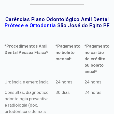
Carências Plano Odontológico Amil Dental
Prótese e Ortodontia
São José do Egito PE
*Procedimentos Amil
*Pagamento
*Pagamento
Dental Pessoa Física*
no boleto
no cartão
mensal*
de crédito
ou boleto
anual*
*Procedimentos Amil
*Pagamento
*Pagamento
Urgência e emergência
24 horas
24 horas
Dental Pessoa Física*
no boleto
no cartão
Consultas, diagnóstico,
30 dias
24 horas
mensal*
de crédito
odontologia preventiva
ou boleto
e radiologia (doc.
anual*
ortodôntica e demais