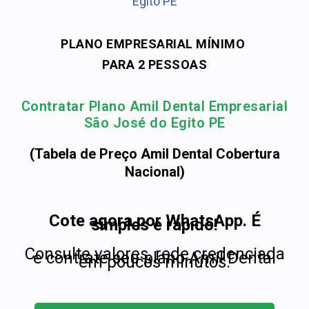
Egito PE
PLANO EMPRESARIAL MÍNIMO
PARA 2 PESSOAS
Contratar Plano Amil Dental Empresarial
São José do Egito PE
(Tabela de Preço Amil Dental Cobertura
Nacional)
Cote agora por WhatsApp. É
simples e rápido!
Consulte valores, rede credenciada
e contrate seu plano Amil Dental
em poucos minutos.