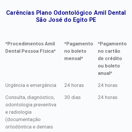
Carências Plano Odontológico Amil Dental
São José do Egito PE​
*Procedimentos Amil
*Pagamento
*Pagamento
Dental Pessoa Física*
no boleto
no cartão
mensal*
de crédito
ou boleto
anual*
*Procedimentos Amil
*Pagamento
*Pagamento
Urgência e emergência
24 horas
24 horas
Dental Pessoa Física*
no boleto
no cartão
Consulta, diagnóstico,
30 dias
24 horas
mensal*
de crédito
odontologia preventiva
ou boleto
e radiologia
anual*
(documentação
ortodôntica e demais