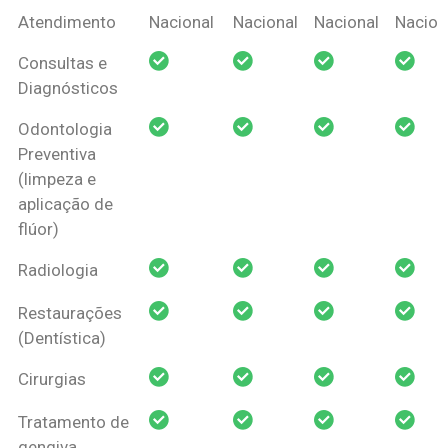
Coberturas
Nacional
Criança
Prótese
Ortodo
Atendimento
Nacional
Nacional
Nacional
Nacion
Amil Dental
Consultas e
Pessoa Física
Diagnósticos
Odontologia
Preventiva
(limpeza e
aplicação de
flúor)
Radiologia
Restaurações
(Dentística)
Cirurgias
Tratamento de
gengiva