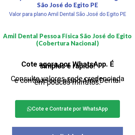
São José do Egito PE
Valor para plano Amil Dental São José do Egito PE
Amil Dental Pessoa Física São José do Egito
(Cobertura Nacional)​
Cote agora por WhatsApp. É
simples e rápido!
Consulte valores, rede credenciada
e contrate seu plano Amil Dental
em poucos minutos.
Cote e Contrate por WhatsApp