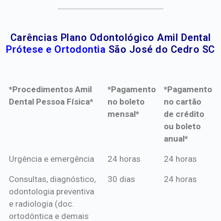
Carências Plano Odontológico Amil Dental
Prótese e Ortodontia
São José do Cedro SC
*Procedimentos Amil
*Pagamento
*Pagamento
Dental Pessoa Física*
no boleto
no cartão
mensal*
de crédito
ou boleto
anual*
*Procedimentos Amil
*Pagamento
*Pagamento
Urgência e emergência
24 horas
24 horas
Dental Pessoa Física*
no boleto
no cartão
Consultas, diagnóstico,
30 dias
24 horas
mensal*
de crédito
odontologia preventiva
ou boleto
e radiologia (doc.
anual*
ortodôntica e demais