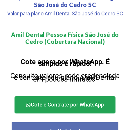
São José do Cedro SC
Valor para plano Amil Dental São José do Cedro SC
Amil Dental Pessoa Física São José do
Cedro (Cobertura Nacional)​
Cote agora por WhatsApp. É
simples e rápido!
Consulte valores, rede credenciada
e contrate seu plano Amil Dental
em poucos minutos.
Cote e Contrate por WhatsApp