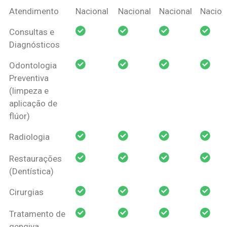
Coberturas
Nacional
Criança
Prótese
Ortodo
Atendimento
Nacional
Nacional
Nacional
Nacion
Amil Dental
Consultas e
Pessoa Física
Diagnósticos
Odontologia
Preventiva
(limpeza e
aplicação de
flúor)
Radiologia
Restaurações
(Dentística)
Cirurgias
Tratamento de
gengiva