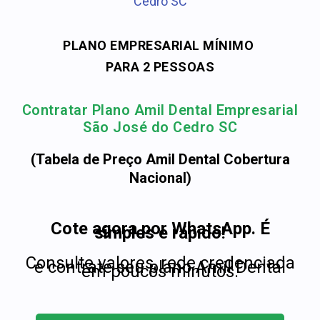
Cedro SC
PLANO EMPRESARIAL MÍNIMO
PARA 2 PESSOAS
Contratar Plano Amil Dental Empresarial
São José do Cedro SC
(Tabela de Preço Amil Dental Cobertura
Nacional)
Cote agora por WhatsApp. É
simples e rápido!
Consulte valores, rede credenciada
e contrate seu plano Amil Dental
em poucos minutos.