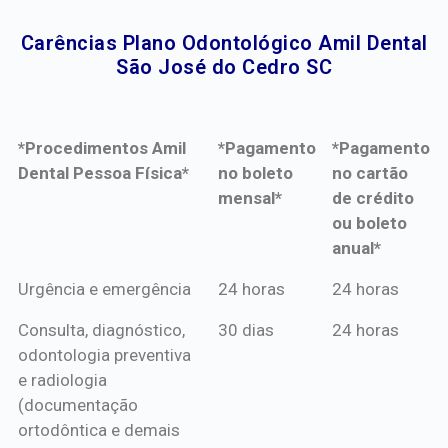
Carências Plano Odontológico Amil Dental
São José do Cedro SC​
*Procedimentos Amil
*Pagamento
*Pagamento
Dental Pessoa Física*
no boleto
no cartão
mensal*
de crédito
ou boleto
anual*
*Procedimentos Amil
*Pagamento
*Pagamento
Urgência e emergência
24 horas
24 horas
Dental Pessoa Física*
no boleto
no cartão
Consulta, diagnóstico,
30 dias
24 horas
mensal*
de crédito
odontologia preventiva
ou boleto
e radiologia
anual*
(documentação
ortodôntica e demais