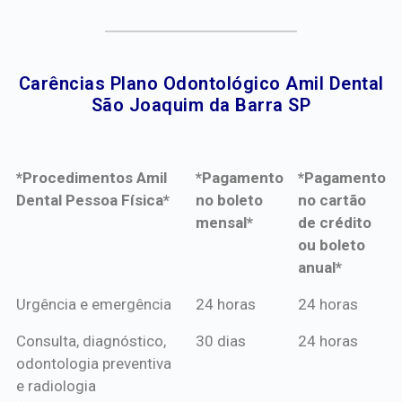
Carências Plano Odontológico Amil Dental
São Joaquim da Barra SP​
*Procedimentos Amil
*Pagamento
*Pagamento
Dental Pessoa Física*
no boleto
no cartão
mensal*
de crédito
ou boleto
anual*
*Procedimentos Amil
*Pagamento
*Pagamento
Urgência e emergência
24 horas
24 horas
Dental Pessoa Física*
no boleto
no cartão
Consulta, diagnóstico,
30 dias
24 horas
mensal*
de crédito
odontologia preventiva
ou boleto
e radiologia
anual*