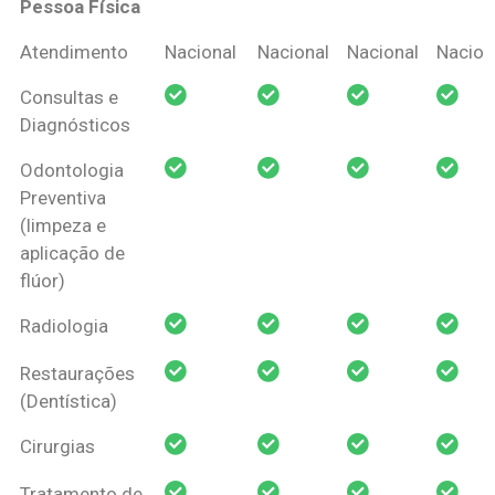
Pessoa Física
Coberturas
Nacional
Criança
Prótese
Ortodo
Atendimento
Nacional
Nacional
Nacional
Nacion
Amil Dental
Consultas e
Pessoa Física
Diagnósticos
Odontologia
Preventiva
(limpeza e
aplicação de
flúor)
Radiologia
Restaurações
(Dentística)
Cirurgias
Tratamento de