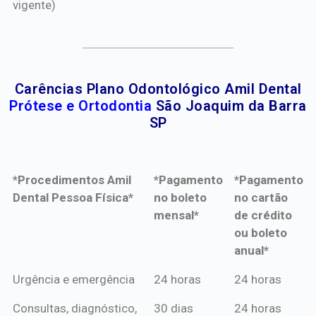
vigente)
Carências Plano Odontológico Amil Dental
Prótese e Ortodontia
São Joaquim da Barra
SP
*Procedimentos Amil
*Pagamento
*Pagamento
Dental Pessoa Física*
no boleto
no cartão
mensal*
de crédito
ou boleto
anual*
*Procedimentos Amil
*Pagamento
*Pagamento
Urgência e emergência
24 horas
24 horas
Dental Pessoa Física*
no boleto
no cartão
Consultas, diagnóstico,
30 dias
24 horas
mensal*
de crédito