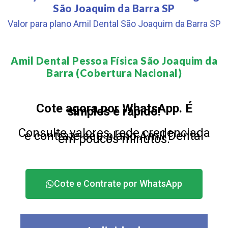
São Joaquim da Barra SP
Valor para plano Amil Dental São Joaquim da Barra SP
Amil Dental Pessoa Física São Joaquim da
Barra (Cobertura Nacional)​
Cote agora por WhatsApp. É
simples e rápido!
Consulte valores, rede credenciada
e contrate seu plano Amil Dental
em poucos minutos.
Cote e Contrate por WhatsApp