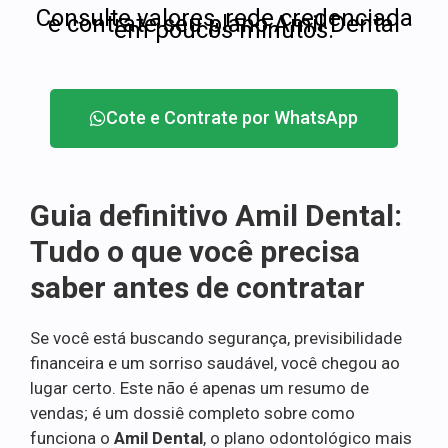
Consulte valores, rede credenciada
e contrate seu plano Amil Dental
em poucos minutos.
Cote e Contrate por WhatsApp
Guia definitivo Amil Dental:
Tudo o que você precisa
saber antes de contratar
Se você está buscando segurança, previsibilidade
financeira e um sorriso saudável, você chegou ao
lugar certo. Este não é apenas um resumo de
vendas; é um dossiê completo sobre como
funciona o
Amil Dental
, o plano odontológico mais