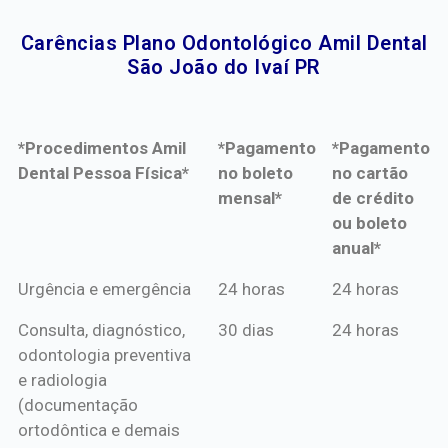
Carências Plano Odontológico Amil Dental
São João do Ivaí PR​
*Procedimentos Amil
*Pagamento
*Pagamento
Dental Pessoa Física*
no boleto
no cartão
mensal*
de crédito
ou boleto
anual*
*Procedimentos Amil
*Pagamento
*Pagamento
Urgência e emergência
24 horas
24 horas
Dental Pessoa Física*
no boleto
no cartão
Consulta, diagnóstico,
30 dias
24 horas
mensal*
de crédito
odontologia preventiva
ou boleto
e radiologia
anual*
(documentação
ortodôntica e demais