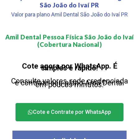
São João do Ivaí PR
Valor para plano Amil Dental São João do Ivaí PR
Amil Dental Pessoa Física São João do Ivaí
(Cobertura Nacional)​
Cote agora por WhatsApp. É
simples e rápido!
Consulte valores, rede credenciada
e contrate seu plano Amil Dental
em poucos minutos.
Cote e Contrate por WhatsApp