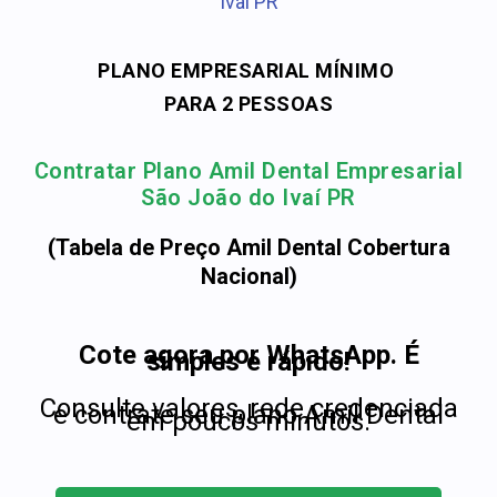
Ivaí PR
PLANO EMPRESARIAL MÍNIMO
PARA 2 PESSOAS
Contratar Plano Amil Dental Empresarial
São João do Ivaí PR
(Tabela de Preço Amil Dental Cobertura
Nacional)
Cote agora por WhatsApp. É
simples e rápido!
Consulte valores, rede credenciada
e contrate seu plano Amil Dental
em poucos minutos.