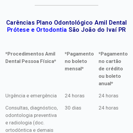
Carências Plano Odontológico Amil Dental
Prótese e Ortodontia
São João do Ivaí PR
*Procedimentos Amil
*Pagamento
*Pagamento
Dental Pessoa Física*
no boleto
no cartão
mensal*
de crédito
ou boleto
anual*
*Procedimentos Amil
*Pagamento
*Pagamento
Urgência e emergência
24 horas
24 horas
Dental Pessoa Física*
no boleto
no cartão
Consultas, diagnóstico,
30 dias
24 horas
mensal*
de crédito
odontologia preventiva
ou boleto
e radiologia (doc.
anual*
ortodôntica e demais