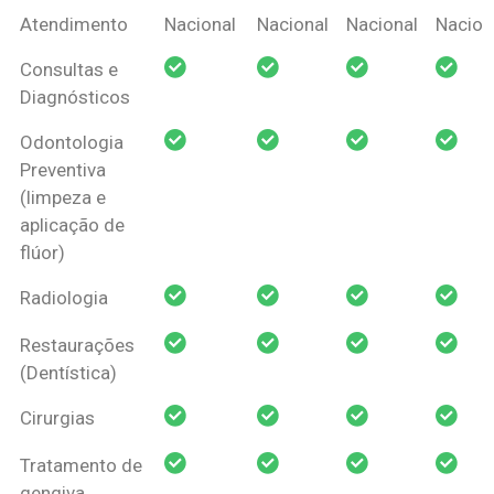
Coberturas
Nacional
Criança
Prótese
Ortodo
Atendimento
Nacional
Nacional
Nacional
Nacion
Amil Dental
Consultas e
Pessoa Física
Diagnósticos
Odontologia
Preventiva
(limpeza e
aplicação de
flúor)
Radiologia
Restaurações
(Dentística)
Cirurgias
Tratamento de
gengiva