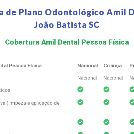
a de Plano Odontológico Amil D
João Batista SC
Cobertura Amil Dental Pessoa Física​
tal Pessoa Física
Nacional
Criança
P
tal Pessoa Física
Nacional
Criança
P
Nacional
Nacional
N
ticos
va (limpeza e aplicação de