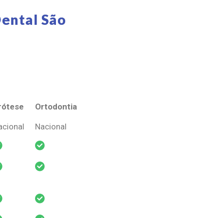
ental São
rótese
Ortodontia
rótese
Ortodontia
acional
Nacional