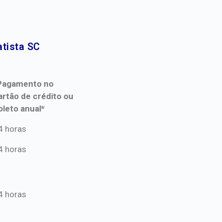
tista SC​
Pagamento no
artão de crédito ou
oleto anual*
Pagamento no
4 horas
artão de crédito ou
4 horas
oleto anual*
4 horas