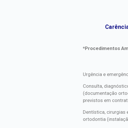
Carência
*Procedimentos Ami
*Procedimentos Ami
Urgência e emergênc
Consulta, diagnóstic
(documentação orto
previstos em contrat
Dentística, cirurgia
ortodontia (instalaçã