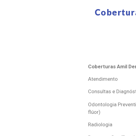
Cobertur
Coberturas Amil Den
Coberturas Amil Den
Atendimento
Consultas e Diagnós
Odontologia Preventi
flúor)
Radiologia