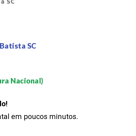
ta SC
Batista SC
ra Nacional)​
do!
ntal em poucos minutos.