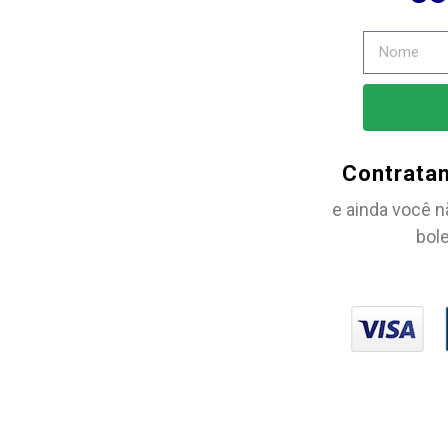
Contrata
e ainda você n
bole