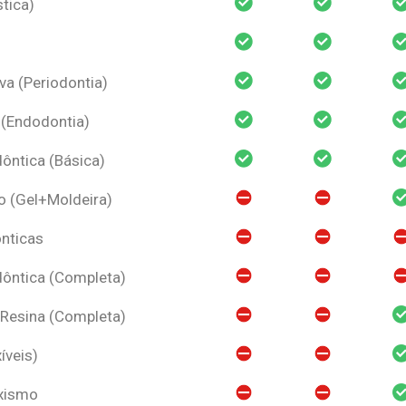
tica)
va (Periodontia)
 (Endodontia)
ntica (Básica)
o (Gel+Moldeira)
nticas
ôntica (Completa)
 Resina (Completa)
íveis)
uxismo