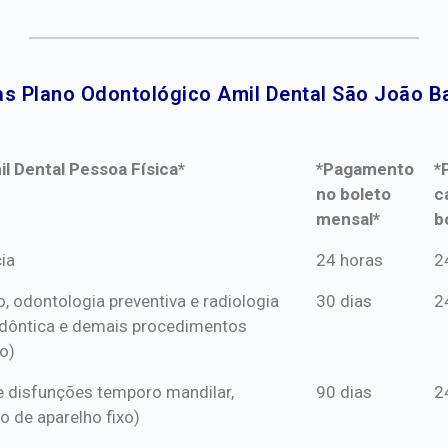
s Plano Odontológico Amil Dental São João Ba
l Dental Pessoa Física*
*Pagamento
*
no boleto
c
mensal*
b
l Dental Pessoa Física*
*Pagamento
*
ia
24 horas
2
no boleto
c
o, odontologia preventiva e radiologia
30 dias
2
mensal*
b
dôntica e demais procedimentos
o)
s e disfunções temporo mandilar,
90 dias
2
o de aparelho fixo)