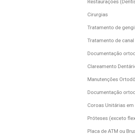
Restaurações (Dentís
Cirurgias
Tratamento de gengi
Tratamento de canal
Documentação ortodô
Clareamento Dentári
Manutenções Ortodô
Documentação ortod
Coroas Unitárias em
Próteses (exceto flex
Placa de ATM ou Br