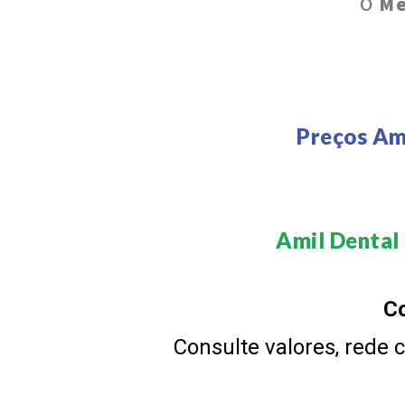
O
Me
Preços Am
Amil Dental 
Co
Consulte valores, rede