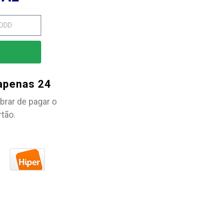
 apenas 24
brar de pagar o
rtão.