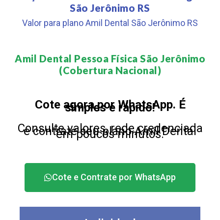
São Jerônimo RS
Valor para plano Amil Dental São Jerônimo RS
Amil Dental Pessoa Física São Jerônimo
(Cobertura Nacional)​
Cote agora por WhatsApp. É
simples e rápido!
Consulte valores, rede credenciada
e contrate seu plano Amil Dental
em poucos minutos.
Cote e Contrate por WhatsApp