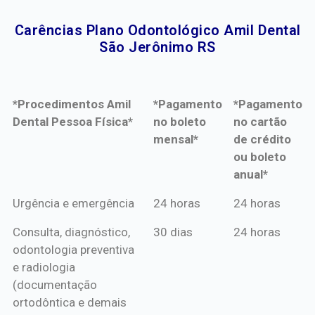
Carências Plano Odontológico Amil Dental
São Jerônimo RS​
*Procedimentos Amil
*Pagamento
*Pagamento
Dental Pessoa Física*
no boleto
no cartão
mensal*
de crédito
ou boleto
anual*
*Procedimentos Amil
*Pagamento
*Pagamento
Urgência e emergência
24 horas
24 horas
Dental Pessoa Física*
no boleto
no cartão
Consulta, diagnóstico,
30 dias
24 horas
mensal*
de crédito
odontologia preventiva
ou boleto
e radiologia
anual*
(documentação
ortodôntica e demais