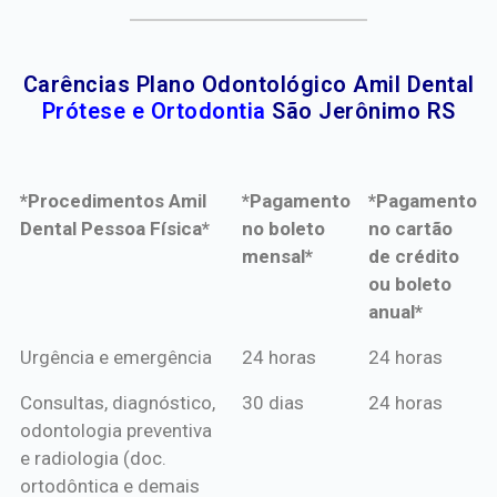
Carências Plano Odontológico Amil Dental
Prótese e Ortodontia
São Jerônimo RS
*Procedimentos Amil
*Pagamento
*Pagamento
Dental Pessoa Física*
no boleto
no cartão
mensal*
de crédito
ou boleto
anual*
*Procedimentos Amil
*Pagamento
*Pagamento
Urgência e emergência
24 horas
24 horas
Dental Pessoa Física*
no boleto
no cartão
Consultas, diagnóstico,
30 dias
24 horas
mensal*
de crédito
odontologia preventiva
ou boleto
e radiologia (doc.
anual*
ortodôntica e demais