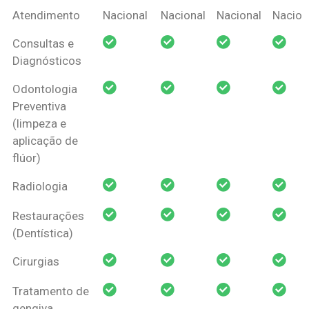
Coberturas
Nacional
Criança
Prótese
Ortodo
Atendimento
Nacional
Nacional
Nacional
Nacion
Amil Dental
Consultas e
Pessoa Física
Diagnósticos
Odontologia
Preventiva
(limpeza e
aplicação de
flúor)
Radiologia
Restaurações
(Dentística)
Cirurgias
Tratamento de
gengiva