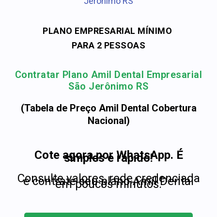
Jerônimo RS
PLANO EMPRESARIAL MÍNIMO
PARA 2 PESSOAS
Contratar Plano Amil Dental Empresarial
São Jerônimo RS
(Tabela de Preço Amil Dental Cobertura
Nacional)
Cote agora por WhatsApp. É
simples e rápido!
Consulte valores, rede credenciada
e contrate seu plano Amil Dental
em poucos minutos.