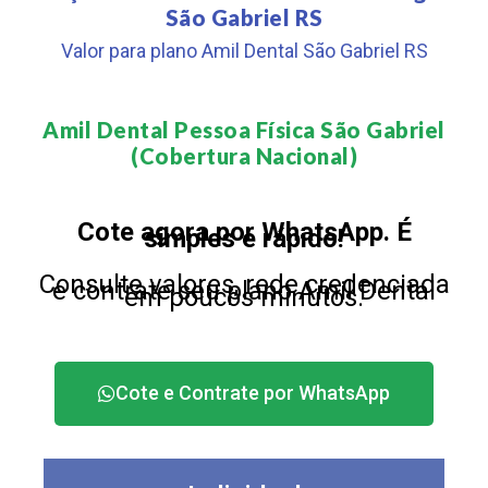
São Gabriel RS
Valor para plano Amil Dental São Gabriel RS
Amil Dental Pessoa Física São Gabriel
(Cobertura Nacional)​
Cote agora por WhatsApp. É
simples e rápido!
Consulte valores, rede credenciada
e contrate seu plano Amil Dental
em poucos minutos.
Cote e Contrate por WhatsApp