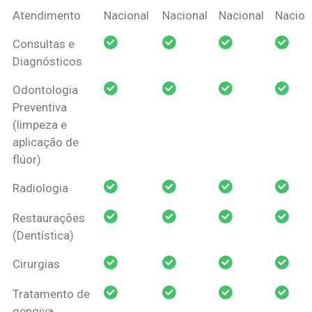
Coberturas
Nacional
Criança
Prótese
Ortodo
Atendimento
Nacional
Nacional
Nacional
Nacion
Amil Dental
Consultas e
Pessoa Física
Diagnósticos
Odontologia
Preventiva
(limpeza e
aplicação de
flúor)
Radiologia
Restaurações
(Dentística)
Cirurgias
Tratamento de
gengiva