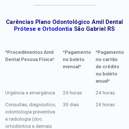
Carências Plano Odontológico Amil Dental
Prótese e Ortodontia
São Gabriel RS
*Procedimentos Amil
*Pagamento
*Pagamento
Dental Pessoa Física*
no boleto
no cartão
mensal*
de crédito
ou boleto
anual*
*Procedimentos Amil
*Pagamento
*Pagamento
Urgência e emergência
24 horas
24 horas
Dental Pessoa Física*
no boleto
no cartão
Consultas, diagnóstico,
30 dias
24 horas
mensal*
de crédito
odontologia preventiva
ou boleto
e radiologia (doc.
anual*
ortodôntica e demais