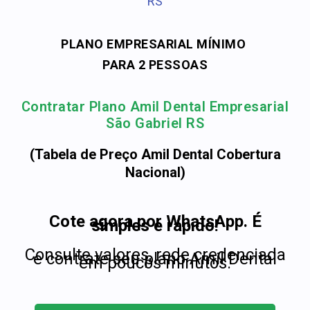
RS
PLANO EMPRESARIAL MÍNIMO
PARA 2 PESSOAS
Contratar Plano Amil Dental Empresarial
São Gabriel RS
(Tabela de Preço Amil Dental Cobertura
Nacional)
Cote agora por WhatsApp. É
simples e rápido!
Consulte valores, rede credenciada
e contrate seu plano Amil Dental
em poucos minutos.