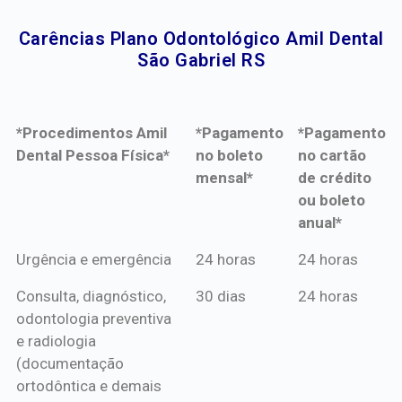
Carências Plano Odontológico Amil Dental
São Gabriel RS​
*Procedimentos Amil
*Pagamento
*Pagamento
Dental Pessoa Física*
no boleto
no cartão
mensal*
de crédito
ou boleto
anual*
*Procedimentos Amil
*Pagamento
*Pagamento
Urgência e emergência
24 horas
24 horas
Dental Pessoa Física*
no boleto
no cartão
Consulta, diagnóstico,
30 dias
24 horas
mensal*
de crédito
odontologia preventiva
ou boleto
e radiologia
anual*
(documentação
ortodôntica e demais