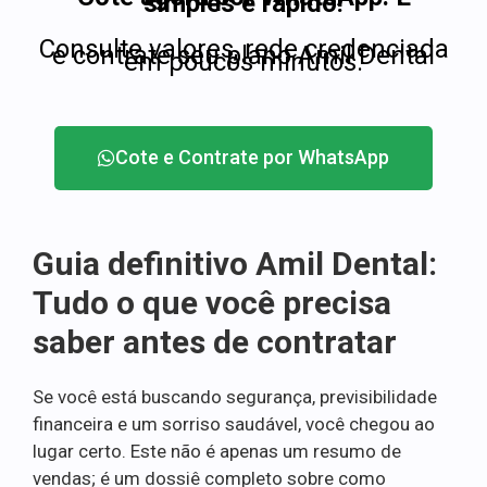
simples e rápido!
Consulte valores, rede credenciada
e contrate seu plano Amil Dental
em poucos minutos.
Cote e Contrate por WhatsApp
Guia definitivo Amil Dental:
Tudo o que você precisa
saber antes de contratar
Se você está buscando segurança, previsibilidade
financeira e um sorriso saudável, você chegou ao
lugar certo. Este não é apenas um resumo de
vendas; é um dossiê completo sobre como