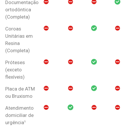
Documentação
ortodôntica
(Completa)
Coroas
Unitárias em
Resina
(Completa)
Próteses
(exceto
flexíveis)
Placa de ATM
ou Bruxismo
Atendimento
domiciliar de
urgência¹