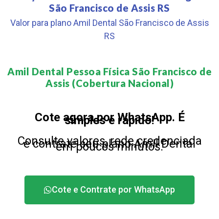
São Francisco de Assis RS
Valor para plano Amil Dental São Francisco de Assis
RS
Amil Dental Pessoa Física São Francisco de
Assis (Cobertura Nacional)​
Cote agora por WhatsApp. É
simples e rápido!
Consulte valores, rede credenciada
e contrate seu plano Amil Dental
em poucos minutos.
Cote e Contrate por WhatsApp