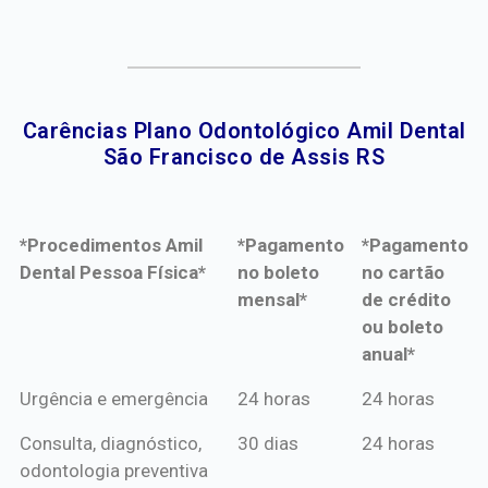
Carências Plano Odontológico Amil Dental
São Francisco de Assis RS​
*Procedimentos Amil
*Pagamento
*Pagamento
Dental Pessoa Física*
no boleto
no cartão
mensal*
de crédito
ou boleto
anual*
*Procedimentos Amil
*Pagamento
*Pagamento
Urgência e emergência
24 horas
24 horas
Dental Pessoa Física*
no boleto
no cartão
Consulta, diagnóstico,
30 dias
24 horas
mensal*
de crédito
odontologia preventiva
ou boleto