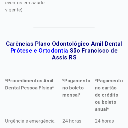
eventos em saúde
vigente)
Carências Plano Odontológico Amil Dental
Prótese e Ortodontia
São Francisco de
Assis RS
*Procedimentos Amil
*Pagamento
*Pagamento
Dental Pessoa Física*
no boleto
no cartão
mensal*
de crédito
ou boleto
anual*
*Procedimentos Amil
*Pagamento
*Pagamento
Urgência e emergência
24 horas
24 horas
Dental Pessoa Física*
no boleto
no cartão