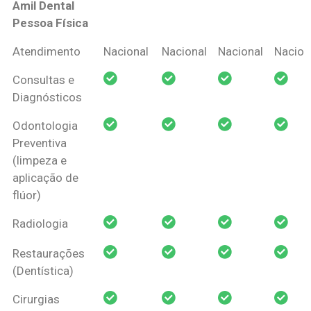
Amil Dental
Pessoa Física
Coberturas
Nacional
Criança
Prótese
Ortodo
Atendimento
Nacional
Nacional
Nacional
Nacion
Amil Dental
Consultas e
Pessoa Física
Diagnósticos
Odontologia
Preventiva
(limpeza e
aplicação de
flúor)
Radiologia
Restaurações
(Dentística)
Cirurgias