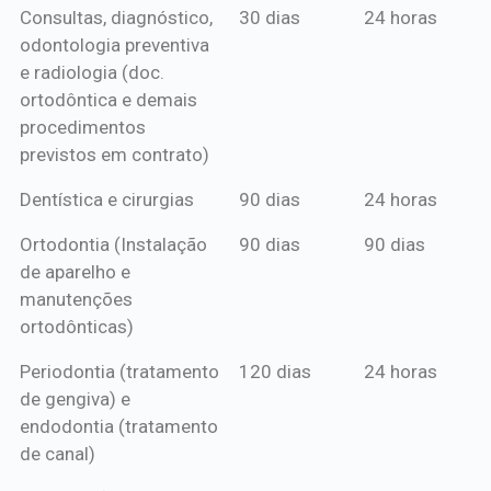
Consultas, diagnóstico,
30 dias
24 horas
mensal*
de crédito
odontologia preventiva
ou boleto
e radiologia (doc.
anual*
ortodôntica e demais
procedimentos
previstos em contrato)
Dentística e cirurgias
90 dias
24 horas
Ortodontia (Instalação
90 dias
90 dias
de aparelho e
manutenções
ortodônticas)
Periodontia (tratamento
120 dias
24 horas
de gengiva) e
endodontia (tratamento
de canal)