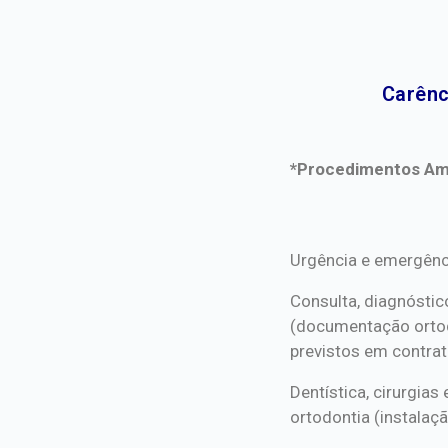
Carênc
*Procedimentos Ami
*Procedimentos Ami
Urgência e emergênc
Consulta, diagnóstic
(documentação orto
previstos em contrat
Dentística, cirurgia
ortodontia (instalaçã