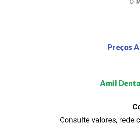
O
M
Preços A
Amil Denta
Co
Consulte valores, rede