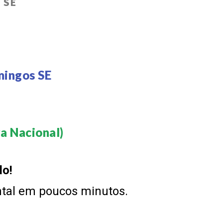
 SE
mingos SE
 Nacional)​
do!
ntal em poucos minutos.