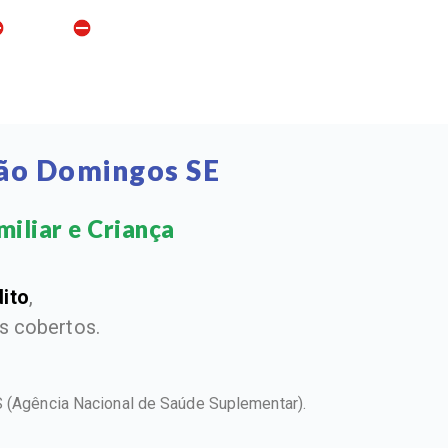
São Domingos SE
iliar e Criança​
dito
,
 cobertos.
S
(Agência Nacional de Saúde Suplementar).