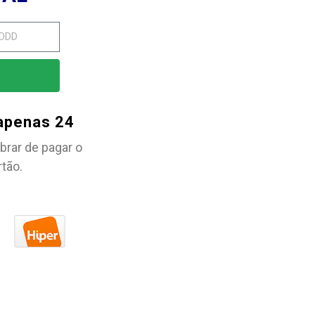
 apenas 24
brar de pagar o
rtão.