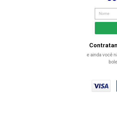
Contrata
e ainda você n
bole