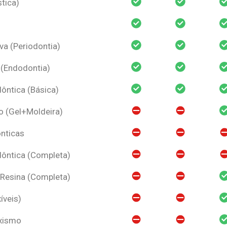
tica)
va (Periodontia)
 (Endodontia)
ntica (Básica)
o (Gel+Moldeira)
nticas
ôntica (Completa)
 Resina (Completa)
íveis)
uxismo