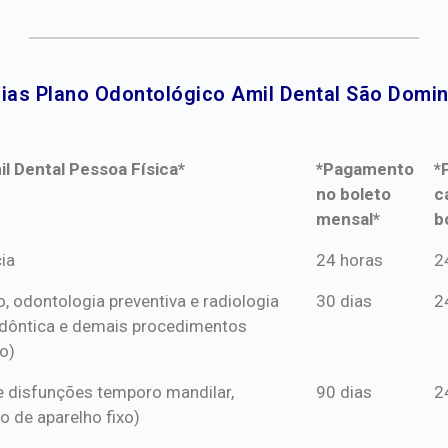
ias Plano Odontológico Amil Dental São Domin
l Dental Pessoa Física*
*Pagamento
*
no boleto
c
mensal*
b
l Dental Pessoa Física*
*Pagamento
*
ia
24 horas
2
no boleto
c
o, odontologia preventiva e radiologia
30 dias
2
mensal*
b
dôntica e demais procedimentos
o)
s e disfunções temporo mandilar,
90 dias
2
o de aparelho fixo)