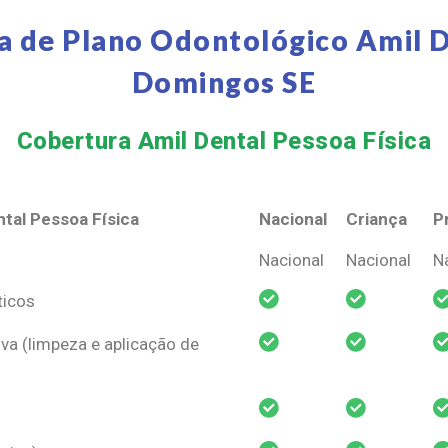
a de Plano Odontológico Amil D
Domingos SE
Cobertura Amil Dental Pessoa Física​
tal Pessoa Física
Nacional
Criança
P
tal Pessoa Física
Nacional
Criança
P
Nacional
Nacional
N
ticos
va (limpeza e aplicação de