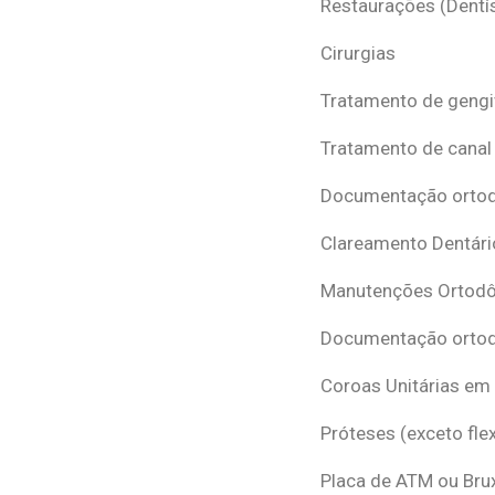
Restaurações (Dentís
Cirurgias
Tratamento de gengi
Tratamento de canal
Documentação ortodô
Clareamento Dentári
Manutenções Ortodô
Documentação ortod
Coroas Unitárias em
Próteses (exceto flex
Placa de ATM ou Br