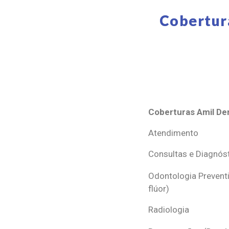
Cobertur
Coberturas Amil Den
Coberturas Amil Den
Atendimento
Consultas e Diagnós
Odontologia Preventi
flúor)
Radiologia