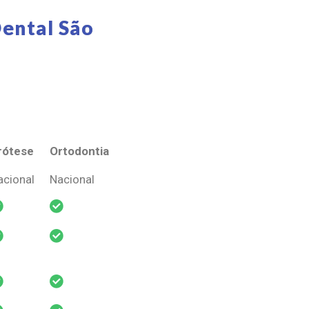
ental São
rótese
Ortodontia
rótese
Ortodontia
acional
Nacional