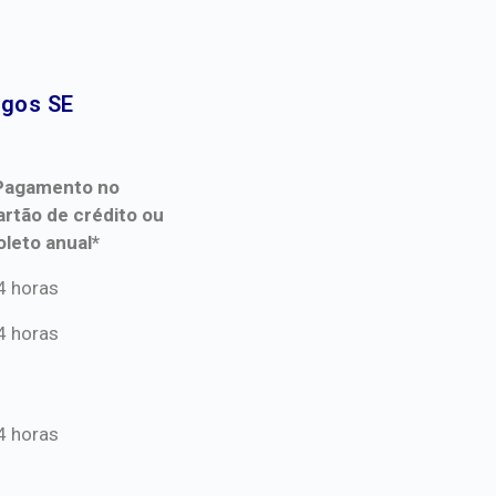
gos SE​
Pagamento no
artão de crédito ou
oleto anual*
Pagamento no
4 horas
artão de crédito ou
4 horas
oleto anual*
4 horas