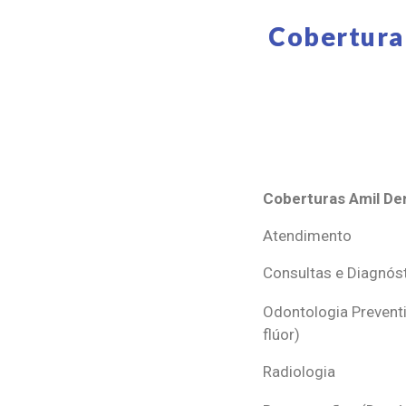
Cobertura
Coberturas Amil Den
Coberturas Amil Den
Atendimento
Consultas e Diagnós
Odontologia Preventi
flúor)
Radiologia