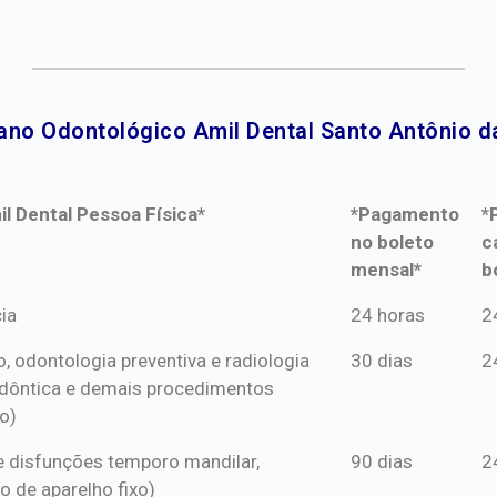
ano Odontológico Amil Dental Santo Antônio da
l Dental Pessoa Física*
*Pagamento
*
no boleto
c
mensal*
b
l Dental Pessoa Física*
*Pagamento
*
ia
24 horas
2
no boleto
c
o, odontologia preventiva e radiologia
30 dias
2
mensal*
b
dôntica e demais procedimentos
o)
s e disfunções temporo mandilar,
90 dias
2
o de aparelho fixo)