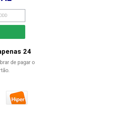
 apenas 24
brar de pagar o
rtão.