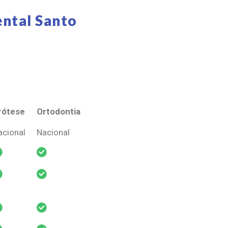
ntal Santo
rótese
Ortodontia
rótese
Ortodontia
acional
Nacional