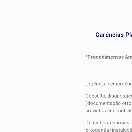
Carências Pl
*Procedimentos Ami
*Procedimentos Ami
Urgência e emergênc
Consulta, diagnóstic
(documentação orto
previstos em contrat
Dentística, cirurgia
ortodontia (instalaçã