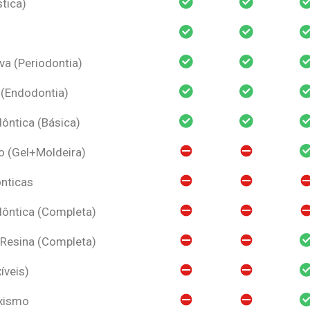
tica)
va (Periodontia)
 (Endodontia)
ntica (Básica)
o (Gel+Moldeira)
nticas
ôntica (Completa)
 Resina (Completa)
íveis)
uxismo