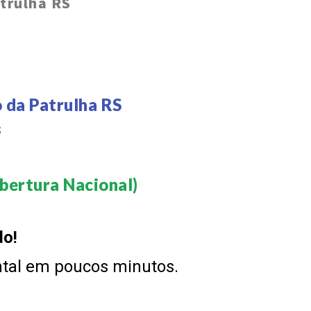
trulha RS
 da Patrulha RS
S
bertura Nacional)​
do!
ntal em poucos minutos.