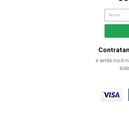
Contrata
e ainda você n
bole