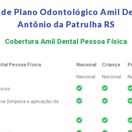
 de Plano Odontológico Amil De
Antônio da Patrulha RS
Cobertura Amil Dental Pessoa Física​
tal Pessoa Física
Nacional
Criança
P
tal Pessoa Física
Nacional
Criança
P
Nacional
Nacional
N
ticos
va (limpeza e aplicação de