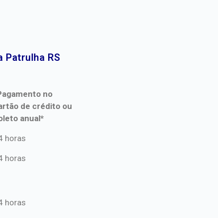
 Patrulha RS​
Pagamento no
artão de crédito ou
oleto anual*
Pagamento no
4 horas
artão de crédito ou
4 horas
oleto anual*
4 horas