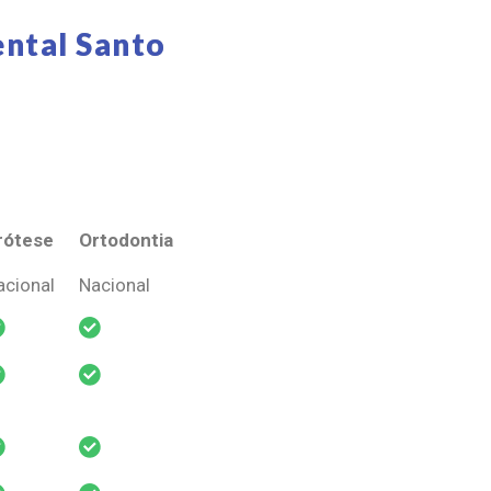
ntal Santo
rótese
Ortodontia
rótese
Ortodontia
acional
Nacional