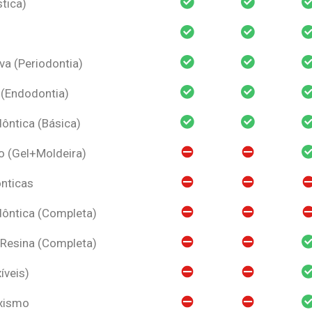
tica)
va (Periodontia)
 (Endodontia)
ntica (Básica)
o (Gel+Moldeira)
nticas
ôntica (Completa)
 Resina (Completa)
íveis)
uxismo