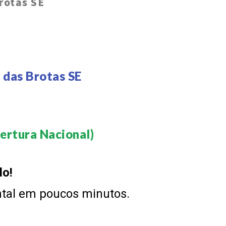
rotas SE
 das Brotas SE
rtura Nacional)​
do!
ntal em poucos minutos.