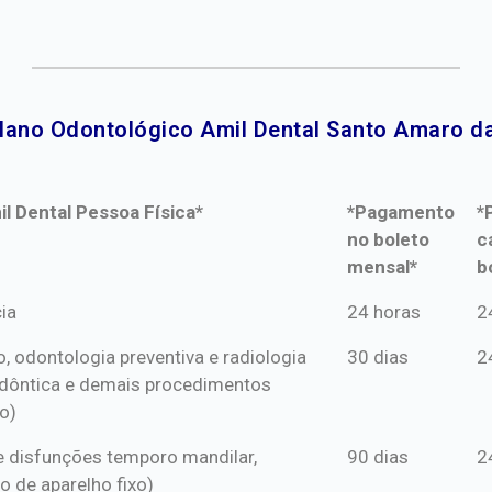
lano Odontológico Amil Dental Santo Amaro da
l Dental Pessoa Física*
*Pagamento
*
no boleto
c
mensal*
b
l Dental Pessoa Física*
*Pagamento
*
ia
24 horas
2
no boleto
c
o, odontologia preventiva e radiologia
30 dias
2
mensal*
b
dôntica e demais procedimentos
o)
s e disfunções temporo mandilar,
90 dias
2
o de aparelho fixo)