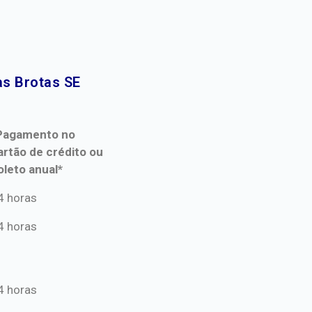
s Brotas SE​
Pagamento no
artão de crédito ou
oleto anual*
Pagamento no
4 horas
artão de crédito ou
4 horas
oleto anual*
4 horas