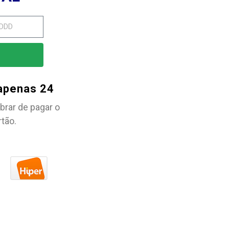
 apenas 24
brar de pagar o
rtão.