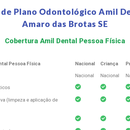
 de Plano Odontológico Amil De
Amaro das Brotas SE
Cobertura Amil Dental Pessoa Física​
tal Pessoa Física
Nacional
Criança
P
tal Pessoa Física
Nacional
Criança
P
Nacional
Nacional
N
ticos
va (limpeza e aplicação de