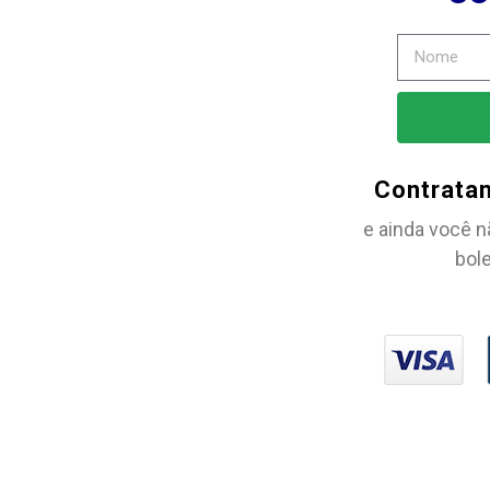
Contrata
e ainda você n
bole