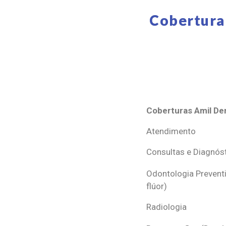
Cobertura
Coberturas Amil Den
Coberturas Amil Den
Atendimento
Consultas e Diagnós
Odontologia Preventi
flúor)
Radiologia