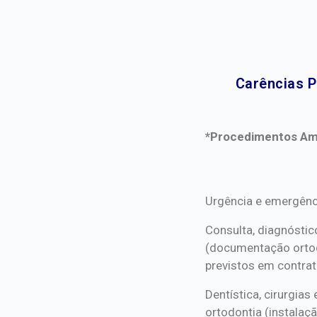
Carências P
*Procedimentos Ami
*Procedimentos Ami
Urgência e emergênc
Consulta, diagnóstic
(documentação orto
previstos em contrat
Dentística, cirurgia
ortodontia (instalaçã