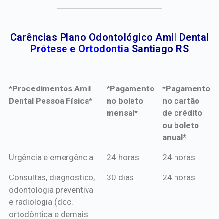
Carências Plano Odontológico Amil Dental
Prótese e Ortodontia
Santiago RS
*Procedimentos Amil
*Pagamento
*Pagamento
Dental Pessoa Física*
no boleto
no cartão
mensal*
de crédito
ou boleto
anual*
*Procedimentos Amil
*Pagamento
*Pagamento
Urgência e emergência
24 horas
24 horas
Dental Pessoa Física*
no boleto
no cartão
Consultas, diagnóstico,
30 dias
24 horas
mensal*
de crédito
odontologia preventiva
ou boleto
e radiologia (doc.
anual*
ortodôntica e demais