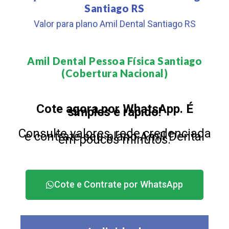
Santiago RS
Valor para plano Amil Dental Santiago RS
Amil Dental Pessoa Física Santiago
(Cobertura Nacional)​
Cote agora por WhatsApp. É
simples e rápido!
Consulte valores, rede credenciada
e contrate seu plano Amil Dental
em poucos minutos.
Cote e Contrate por WhatsApp