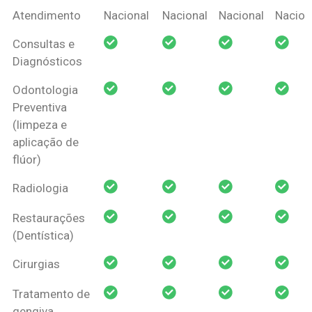
Coberturas
Nacional
Criança
Prótese
Ortodo
Atendimento
Nacional
Nacional
Nacional
Nacion
Amil Dental
Consultas e
Pessoa Física
Diagnósticos
Odontologia
Preventiva
(limpeza e
aplicação de
flúor)
Radiologia
Restaurações
(Dentística)
Cirurgias
Tratamento de
gengiva