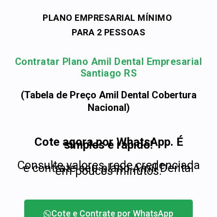
PLANO EMPRESARIAL MÍNIMO
PARA 2 PESSOAS
Contratar Plano Amil Dental Empresarial
Santiago RS
(Tabela de Preço Amil Dental Cobertura
Nacional)
Cote agora por WhatsApp. É
simples e rápido!
Consulte valores, rede credenciada
e contrate seu plano Amil Dental
em poucos minutos.
Cote e Contrate por WhatsApp