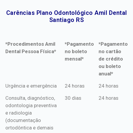
Carências Plano Odontológico Amil Dental
Santiago RS​
*Procedimentos Amil
*Pagamento
*Pagamento
Dental Pessoa Física*
no boleto
no cartão
mensal*
de crédito
ou boleto
anual*
*Procedimentos Amil
*Pagamento
*Pagamento
Urgência e emergência
24 horas
24 horas
Dental Pessoa Física*
no boleto
no cartão
Consulta, diagnóstico,
30 dias
24 horas
mensal*
de crédito
odontologia preventiva
ou boleto
e radiologia
anual*
(documentação
ortodôntica e demais