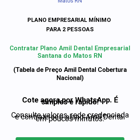
Matos RN
PLANO EMPRESARIAL MÍNIMO
PARA 2 PESSOAS
Contratar Plano Amil Dental Empresarial
Santana do Matos RN
(Tabela de Preço Amil Dental Cobertura
Nacional)
Cote agora por WhatsApp. É
simples e rápido!
Consulte valores, rede credenciada
e contrate seu plano Amil Dental
em poucos minutos.