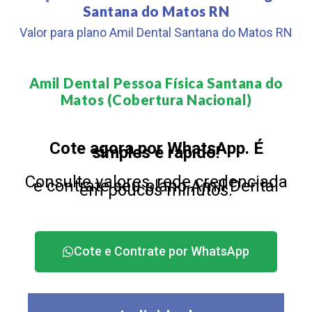
Santana do Matos RN
Valor para plano Amil Dental Santana do Matos RN
Amil Dental Pessoa Física Santana do
Matos (Cobertura Nacional)​
Cote agora por WhatsApp. É
simples e rápido!
Consulte valores, rede credenciada
e contrate seu plano Amil Dental
em poucos minutos.
Cote e Contrate por WhatsApp