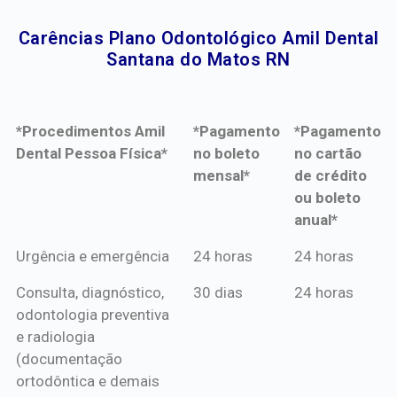
Carências Plano Odontológico Amil Dental
Santana do Matos RN​
*Procedimentos Amil
*Pagamento
*Pagamento
Dental Pessoa Física*
no boleto
no cartão
mensal*
de crédito
ou boleto
anual*
*Procedimentos Amil
*Pagamento
*Pagamento
Urgência e emergência
24 horas
24 horas
Dental Pessoa Física*
no boleto
no cartão
Consulta, diagnóstico,
30 dias
24 horas
mensal*
de crédito
odontologia preventiva
ou boleto
e radiologia
anual*
(documentação
ortodôntica e demais