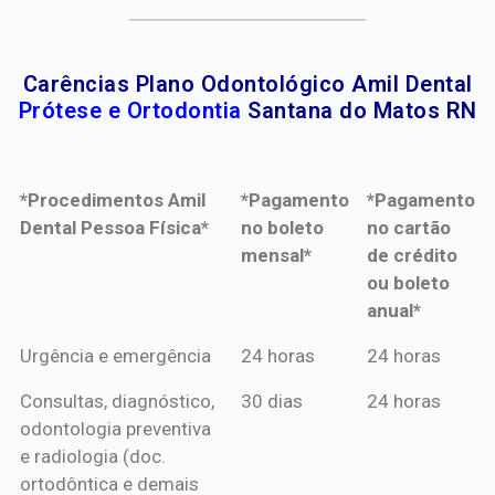
Carências Plano Odontológico Amil Dental
Prótese e Ortodontia
Santana do Matos RN
*Procedimentos Amil
*Pagamento
*Pagamento
Dental Pessoa Física*
no boleto
no cartão
mensal*
de crédito
ou boleto
anual*
*Procedimentos Amil
*Pagamento
*Pagamento
Urgência e emergência
24 horas
24 horas
Dental Pessoa Física*
no boleto
no cartão
Consultas, diagnóstico,
30 dias
24 horas
mensal*
de crédito
odontologia preventiva
ou boleto
e radiologia (doc.
anual*
ortodôntica e demais