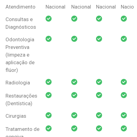
Coberturas
Nacional
Criança
Prótese
Ortodo
Atendimento
Nacional
Nacional
Nacional
Nacion
Amil Dental
Consultas e
Pessoa Física
Diagnósticos
Odontologia
Preventiva
(limpeza e
aplicação de
flúor)
Radiologia
Restaurações
(Dentística)
Cirurgias
Tratamento de
gengiva