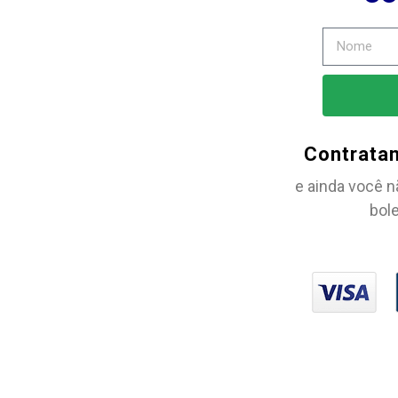
Contrata
e ainda você n
bole