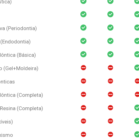
tica)
va (Periodontia)
 (Endodontia)
ntica (Básica)
o (Gel+Moldeira)
nticas
ôntica (Completa)
 Resina (Completa)
íveis)
uxismo