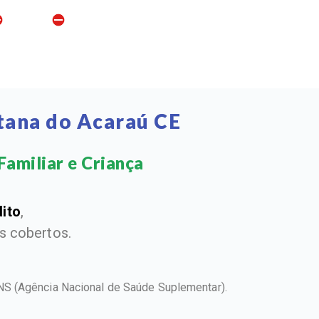
tana do Acaraú CE
amiliar e Criança​
dito
,
 cobertos.
ANS
(Agência Nacional de Saúde Suplementar).