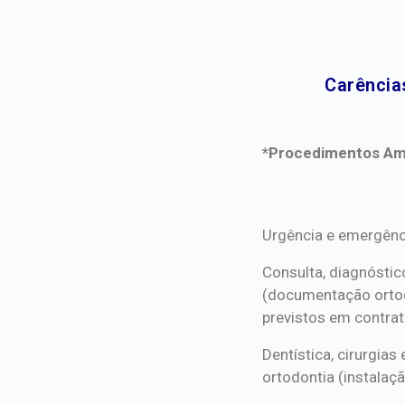
Carência
*Procedimentos Ami
*Procedimentos Ami
Urgência e emergênc
Consulta, diagnóstic
(documentação orto
previstos em contrat
Dentística, cirurgia
ortodontia (instalaçã