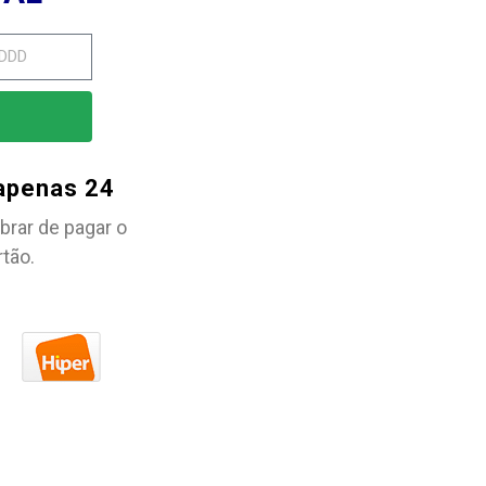
 apenas 24
brar de pagar o
rtão.