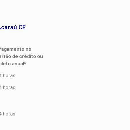
caraú CE​
Pagamento no
artão de crédito ou
oleto anual*
Pagamento no
4 horas
artão de crédito ou
4 horas
oleto anual*
4 horas