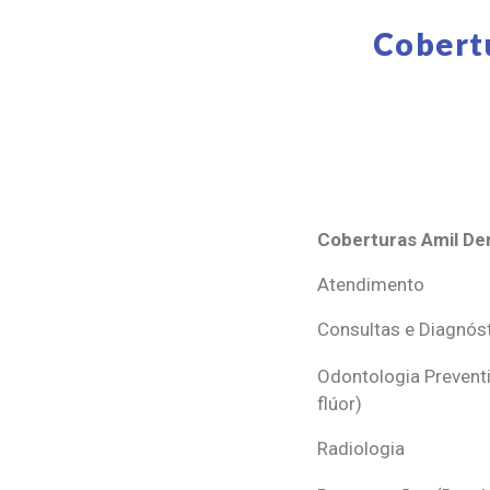
Cobert
Coberturas Amil Den
Coberturas Amil Den
Atendimento
Consultas e Diagnós
Odontologia Preventi
flúor)
Radiologia