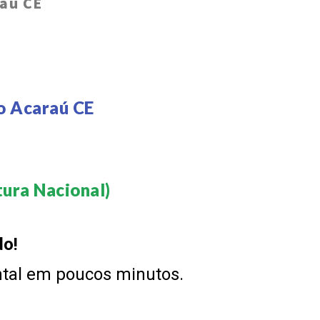
raú CE
o Acaraú CE
ura Nacional)​
do!
ntal em poucos minutos.