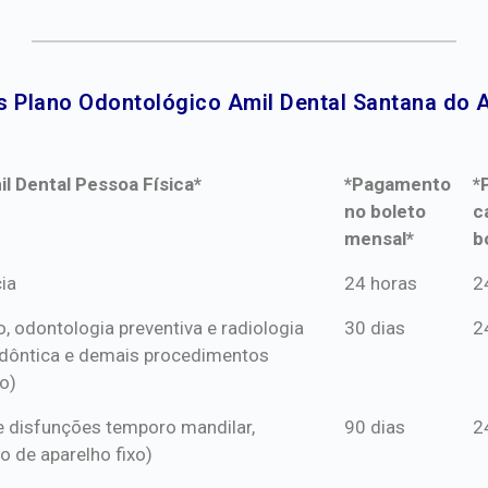
s Plano Odontológico Amil Dental Santana do A
l Dental Pessoa Física*
*Pagamento
*
no boleto
c
mensal*
b
l Dental Pessoa Física*
*Pagamento
*
ia
24 horas
2
no boleto
c
o, odontologia preventiva e radiologia
30 dias
2
mensal*
b
dôntica e demais procedimentos
o)
s e disfunções temporo mandilar,
90 dias
2
o de aparelho fixo)