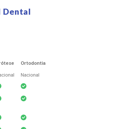
 Dental
rótese
Ortodontia
rótese
Ortodontia
acional
Nacional