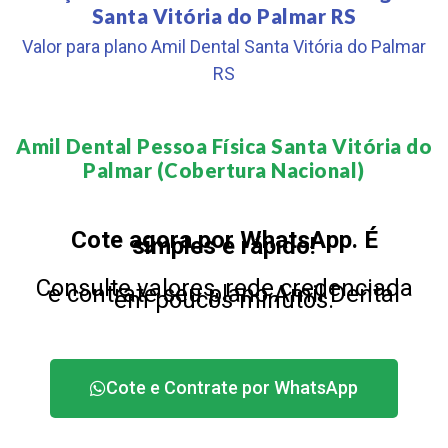
Santa Vitória do Palmar RS
Valor para plano Amil Dental Santa Vitória do Palmar
RS
Amil Dental Pessoa Física Santa Vitória do
Palmar (Cobertura Nacional)​
Cote agora por WhatsApp. É
simples e rápido!
Consulte valores, rede credenciada
e contrate seu plano Amil Dental
em poucos minutos.
Cote e Contrate por WhatsApp