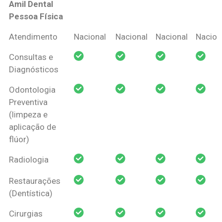
Amil Dental
Pessoa Física
Coberturas
Nacional
Criança
Prótese
Ortodo
Atendimento
Nacional
Nacional
Nacional
Nacion
Amil Dental
Consultas e
Pessoa Física
Diagnósticos
Odontologia
Preventiva
(limpeza e
aplicação de
flúor)
Radiologia
Restaurações
(Dentística)
Cirurgias