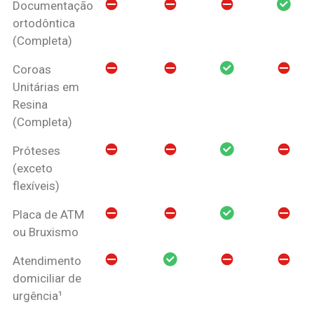
Documentação
ortodôntica
(Completa)
Coroas
Unitárias em
Resina
(Completa)
Próteses
(exceto
flexíveis)
Placa de ATM
ou Bruxismo
Atendimento
domiciliar de
urgência¹