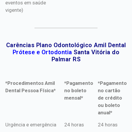
eventos em saúde
vigente)
Carências Plano Odontológico Amil Dental
Prótese e Ortodontia
Santa Vitória do
Palmar RS
*Procedimentos Amil
*Pagamento
*Pagamento
Dental Pessoa Física*
no boleto
no cartão
mensal*
de crédito
ou boleto
anual*
*Procedimentos Amil
*Pagamento
*Pagamento
Urgência e emergência
24 horas
24 horas
Dental Pessoa Física*
no boleto
no cartão