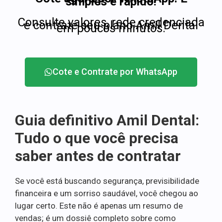
simples e rápido!
Consulte valores, rede credenciada
e contrate seu plano Amil Dental
em poucos minutos.
Cote e Contrate por WhatsApp
Guia definitivo Amil Dental:
Tudo o que você precisa
saber antes de contratar
Se você está buscando segurança, previsibilidade
financeira e um sorriso saudável, você chegou ao
lugar certo. Este não é apenas um resumo de
vendas; é um dossiê completo sobre como