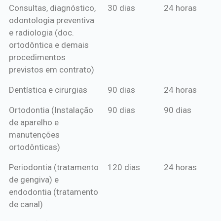
Consultas, diagnóstico,
30 dias
24 horas
mensal*
de crédito
odontologia preventiva
ou boleto
e radiologia (doc.
anual*
ortodôntica e demais
procedimentos
previstos em contrato)
Dentística e cirurgias
90 dias
24 horas
Ortodontia (Instalação
90 dias
90 dias
de aparelho e
manutenções
ortodônticas)
Periodontia (tratamento
120 dias
24 horas
de gengiva) e
endodontia (tratamento
de canal)