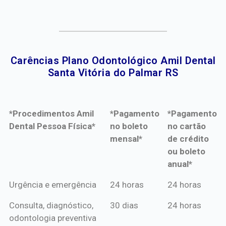
Carências Plano Odontológico Amil Dental
Santa Vitória do Palmar RS​
*Procedimentos Amil
*Pagamento
*Pagamento
Dental Pessoa Física*
no boleto
no cartão
mensal*
de crédito
ou boleto
anual*
*Procedimentos Amil
*Pagamento
*Pagamento
Urgência e emergência
24 horas
24 horas
Dental Pessoa Física*
no boleto
no cartão
Consulta, diagnóstico,
30 dias
24 horas
mensal*
de crédito
odontologia preventiva
ou boleto